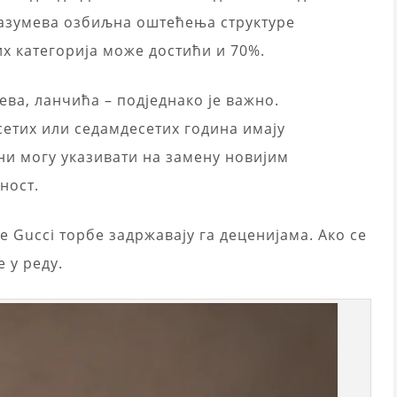
разумева озбиљна оштећења структуре
их категорија може достићи и 70%.
ва, ланчића – подједнако је важно.
етих или седамдесетих година имају
ни могу указивати на замену новијим
ност.
е Gucci торбе задржавају га деценијама. Ако се
 у реду.