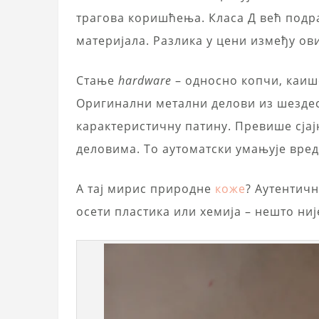
трагова коришћења. Класа Д већ под
материјала. Разлика у цени између ов
Стање
hardware
– односно копчи, каише
Оригинални метални делови из шездес
карактеристичну патину. Превише сјај
деловима. То аутоматски умањује вред
А тај мирис природне
коже
? Аутентичн
осети пластика или хемија – нешто није