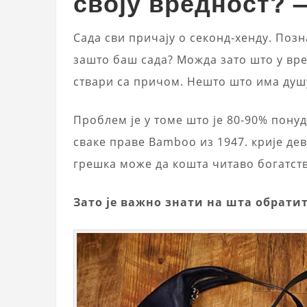
своју вредност? –
Сада сви причају о секонд-хенду. Поз
зашто баш сада? Можда зато што у вре
ствари са причом. Нешто што има душ
Проблем је у томе што је 80-90% понуд
сваке праве Bamboo из 1947. крије деве
грешка може да кошта читаво богатст
Зато је важно знати на шта обрати