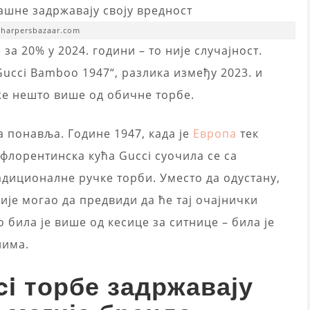
 harpersbazaar.com
за 20% у 2024. години – то није случајност.
Gucci Bamboo 1947“, разлика између 2023. и
же нешто више од обичне торбе.
а понавља. Године 1947, када је
Европа
тек
флорентинска кућа Gucci суочила се са
адиционалне ручке торби. Уместо да одустану,
ије могао да предвиди да ће тај очајнички
 била је више од кесице за ситнице – била је
нима.
ci торбе задржавају