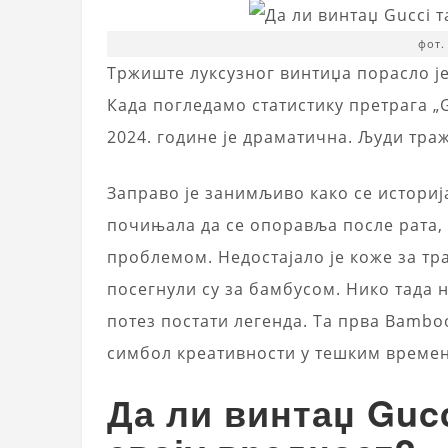
фот.
Тржиште луксузног винтиџа порасло је 
Када погледамо статистику претрага „
2024. године је драматична. Људи тра
Заправо је занимљиво како се историј
почињала да се опоравља после рата, 
проблемом. Недостајало је коже за тр
посегнули су за бамбусом. Нико тада н
потез постати легенда. Та прва Bamboo
симбол креативности у тешким време
Да ли винтаџ Guc