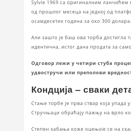
Sylvie 1969 са оригиналним ланчићем п
од прошлог месеца на једној од платфо
осамдесетих година за око 300 долара.
Али зашто је баш ова торба достигла та
идентична, истог дана продата за сам
Одговор лежи у четири стуба проце
удвостручи или преполови вредност
Кондција – сваки дет
Стање торбе је прва ствар која упада 
Стручњаци обраћају пажњу на врло ко
Степен хабања коже оцењује се на ска