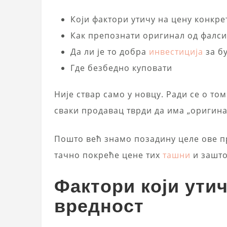
Који фактори утичу на цену конкр
Как препознати оригинал од фалс
Да ли је то добра
инвестиција
за б
Где безбедно куповати
Није ствар само у новцу. Ради се о том
сваки продавац тврди да има „оригина
Пошто већ знамо позадину целе ове пр
тачно покреће цене тих
ташни
и зашто
Фактори који ути
вредност