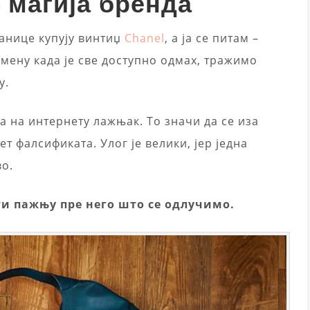
 магија бренда
нанице купују винтиџ
Chanel
, а ја се питам –
мену када је све доступно одмах, тражимо
у.
а на интернету лажњак. То значи да се иза
т фалсификата. Улог је велики, јер једна
во.
ти пажњу пре него што се одлучимо.