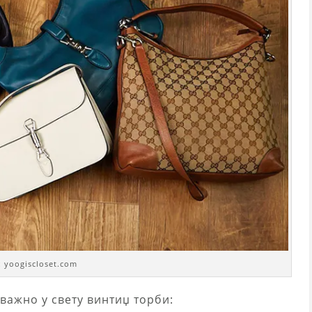
 yoogiscloset.com
 важно у свету винтиџ торби: