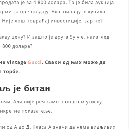
родата је за 4 800 долара. То је била аукција
рми за препродају. Власница ју је купила
 Није лош повраћај инвестиције, зар не?
кву цену? И зашто је друга Sylvie, наизглед
о 800 долара?
не vintage
Gucci
. Сваки од њих може да
 торбе.
аљ је битан
у очи. Али није реч само о општем утиску.
нкретне показатеље.
ли од А до Д. Класа А значи да нема видљивих