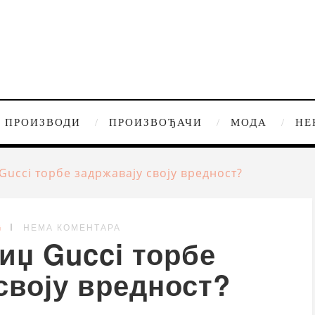
ПРОИЗВОДИ
ПРОИЗВОЂАЧИ
МОДА
НЕ
Gucci торбе задржавају своју вредност?
G
НЕМА КОМЕНТАРА
иџ Gucci торбе
своју вредност?