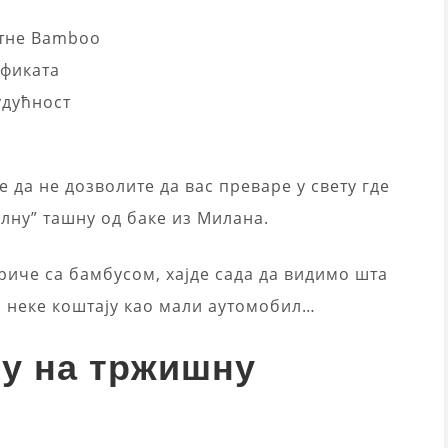
етне Bamboo
ификата
удућност
е да не дозволите да вас преваре у свету где
лну” ташну од баке из Милана.
иче са бамбусом, хајде сада да видимо шта
 неке коштају као мали аутомобил…
чу на тржишну