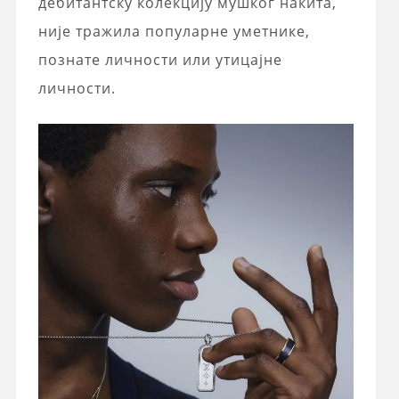
дебитантску колекцију мушког накита,
није тражила популарне уметнике,
познате личности или утицајне
личности.