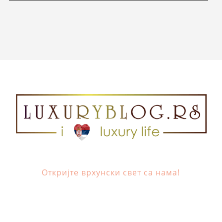
Откријте врхунски свет са нама!