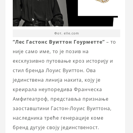
Фот. elle.com
“Лес Гастонс Вуиттон Гоурметте”
– то
није само име, то је позив на
ексклузивно путовање кроз историју и
стил бренда Лоуис Вуиттон. Ова
јединствена линија накита, коју је
креирала неупоредива Франческа
Амфитеатроф, представља признање
заоставштини Гастон-Лоуис Вуиттона,
наследника треће генерације коме
бренд дугује своју јединственост.