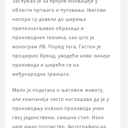
Заслужан је за бројне иновације у
области пртљага и путовања. Његови
напори су довели до ширења
препознатљивих образаца и
производних техника, као што је
монограм ЛВ. Поред тога, Гастон је
проширио бренд, уводећи нове линије
производа и ширећи се на
међународна тржишта.
Мало је података о његовом животу,
али компанија често наглашава да је у
производњу кожних производа унео
свој јединствени, смешни стил. Иако
није имао потомство, фотографија на