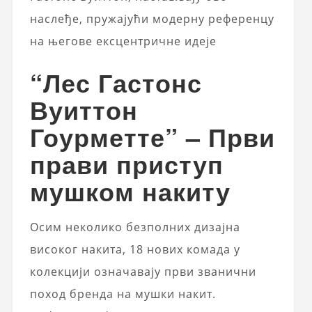
наслеђе, пружајући модерну референцу
на његове ексцентричне идеје
“Лес Гастонс
Вуиттон
Гоурметте” – Први
прави приступ
мушком накиту
Осим неколико безполних дизајна
високог накита, 18 нових комада у
колекцији означавају први званични
поход бренда на мушки накит.