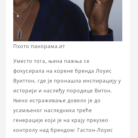
Пхото панорама.ит
Уместо тога, њена пажња се
фокусирала на корене бренда Лоуис
Вуиттон, где је пронашла инспирацију у
историји и наслеђу породице Витон.
Њено истраживање довело је до
усамљеног наследника треће
генерације који је на крају преузео
контролу над брендом: Гастон-Лоуис