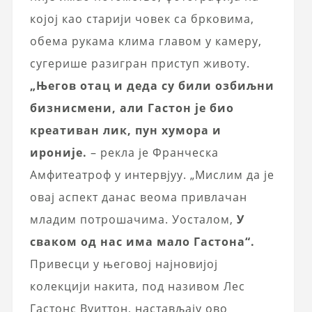
којој као старији човек са брковима,
обема рукама клима главом у камеру,
сугерише разигран приступ животу.
„Његов отац и деда су били озбиљни
бизнисмени, али Гастон је био
креативан лик, пун хумора и
ироније.
– рекла је Франческа
Амфитеатроф у интервјуу. „Мислим да је
овај аспект данас веома привлачан
младим потрошачима. Уосталом,
У
сваком од нас има мало Гастона“.
Привесци у његовој најновијој
колекцији накита, под називом Лес
Гастонс Вуиттон, настављају ово