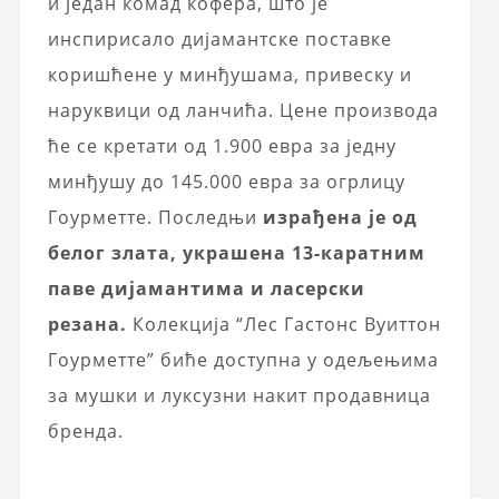
и један комад кофера, што је
инспирисало дијамантске поставке
коришћене у минђушама, привеску и
наруквици од ланчића. Цене производа
ће се кретати од 1.900 евра за једну
минђушу до 145.000 евра за огрлицу
Гоурметте. Последњи
израђена је од
белог злата, украшена 13-каратним
паве дијамантима и ласерски
резана.
Колекција “Лес Гастонс Вуиттон
Гоурметте” биће доступна у одељењима
за мушки и луксузни накит продавница
бренда.