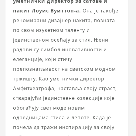
уметнички директор за сатове и
накит Лоуис Вуиттон-а.
Она је такође
реномирани дизајнер накита, позната
по свом изузетном таленту и
јединственом осећају за стил. Њени
радови су симбол иновативности и
елеганције, који стичу
препознатљивост на светском модном
тржишту. Као уметнички директор
Амфитхеатрофа, наставља своју страст,
стварајући јединствене колекције које
обогаћују свет моде новим
одредницама стила и лепоте. Када је
почела да тражи инспирацију за своју