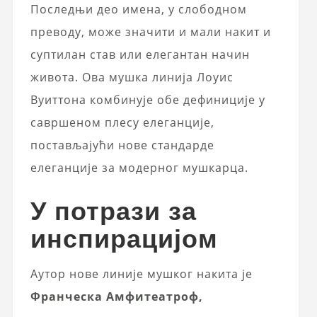
Последњи део имена, у слободном
преводу, може значити и мали накит и
суптилан став или елегантан начин
живота. Ова мушка линија Лоуис
Вуиттона комбинује обе дефиниције у
савршеном плесу елеганције,
постављајући нове стандарде
елеганције за модерног мушкарца.
У потрази за
инспирацијом
Аутор нове линије мушког накита је
Франческа Амфитеатроф,