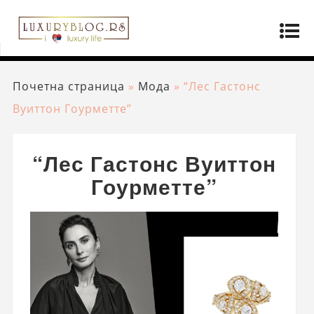
Почетна страница
»
Мода
»
“Лес Гастонс
Вуиттон Гоурметте”
“Лес Гастонс Вуиттон
Гоурметте”