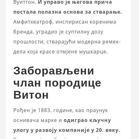
Вуиттон.
И управо је његова прича
постала полазна основа за стварање.
Амфитхеатроф, инспирисан коренима
бренда, уградио је суптилну дозу
прошлости, стварајући модерна ремек-
дела која красе отмјене мушкарце.
Заборављени
члан породице
Витон
Рођен је 1883. године, као праунук
оснивача марке и
одиграо кључну
улогу у развоју компаније у 20. веку.