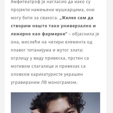
Амфитеатроф је нагласио да иако су
пројекти намењени мушкарцима, они
могу бити за свакога.
„Желео сам да
створим нешто тако универзално и
лежерно као фармерке“
– објаснила је
она, мислећи на четири елемента од
плавог титанијума и жутог злата:
огрлицу у виду привеска, прстен са
мотивом слагалице и привезак са
оловком карикатуристе украшен
угравираним ЛВ монограмом.