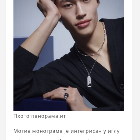
Пхото панорама.ит
Мотив монограма је интегрисан у иглу