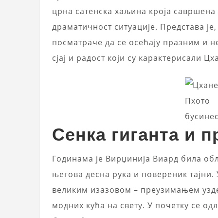
црна сатенска хаљина кроја савршена 
драматичност ситуације. Представа је
посматраче да се осећају празним и н
сјај и радост који су карактерисали Ц
Пхото
бусине
Сенка гиганта и п
Годинама је Вирџинија Виард била обл
његова десна рука и повереник тајни. 
великим изазовом – преузимањем узде
модних кућа на свету. У почетку се о