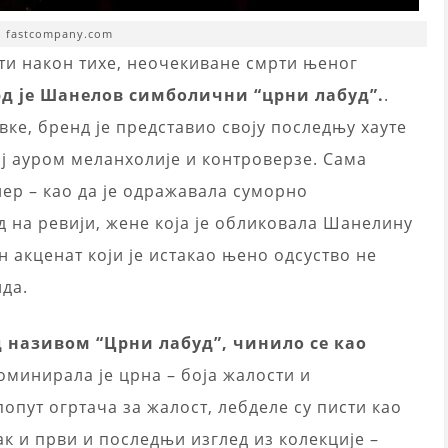
. fastcompany.com
ти након тихе, неочекиване смрти њеног
д је Шанелов симболични “црни лабуд”.
.
ке, бренд је представио своју последњу хауте
ој ауром меланхолије и контроверзе. Сама
ер – као да је одражавала суморно
 на ревији, жене која је обликовала Шанелину
ан акценат који је истакао њено одсуство не
нда.
д називом “Црни лабуд”, чинило се као
минирала је црна – боја жалости и
опут огртача за жалост, лебделе су писти као
к и први и последњи изглед из колекције –