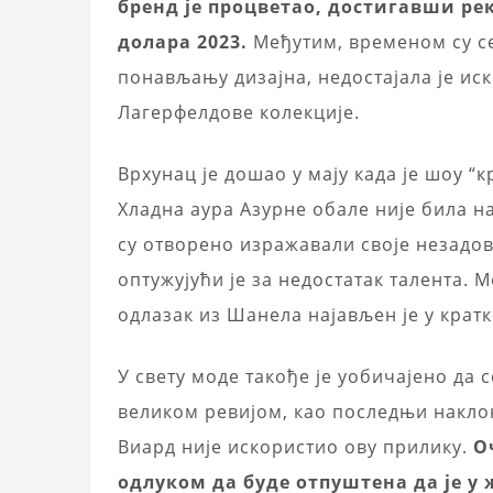
бренд је процветао, достигавши ре
долара 2023.
Међутим, временом су се
понављању дизајна, недостајала је иск
Лагерфелдове колекције.
Врхунац је дошао у мају када је шоу “
Хладна аура Азурне обале није била н
су отворено изражавали своје незадов
оптужујући је за недостатак талента. 
одлазак из Шанела најављен је у крат
У свету моде такође је уобичајено да 
великом ревијом, као последњи накло
Виард није искористио ову прилику.
О
одлуком да буде отпуштена да је у