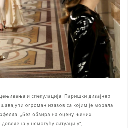
цењивања и спекулација. Паришки дизајнер
ашавајући огроман изазов са којим је морала
рфелда. „Без обзира на оцену њених
 доведена у немогућу ситуацију“,