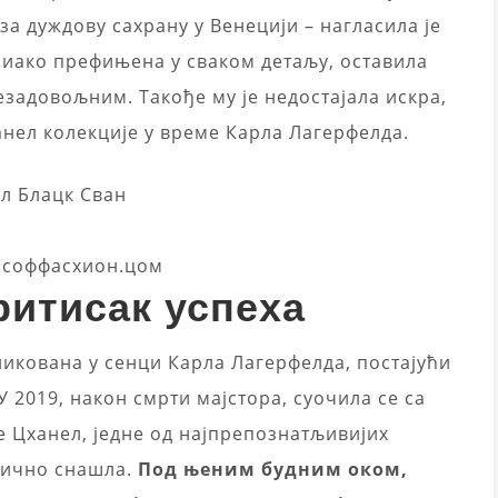
за дуждову сахрану у Венецији – нагласила је
, иако префињена у сваком детаљу, оставила
езадовољним. Такође му је недостајала искра,
ханел колекције у време Карла Лагерфелда.
ссоффасхион.цом
ритисак успеха
икована у сенци Карла Лагерфелда, постајући
У 2019, након смрти мајстора, суочила се са
 Цханел, једне од најпрепознатљивијих
длично снашла.
Под њеним будним оком,