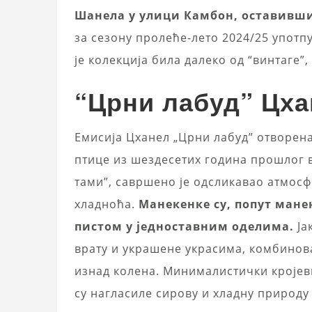
Шанела у улици Камбон, оставивши
за сезону пролеће-лето 2024/25 употп
је колекција била далеко од “винтаге”
“Црни лабуд” Цх
Емисија Цханел „Црни лабуд” отворен
птице из шездесетих година прошлог ве
тами”, савршено је одсликавао атмосф
хладноћа.
Манекенке су, попут мане
пистом у једноставним оделима.
Ја
врату и украшене украсима, комбинов
изнад колена. Минималистички кројеви
су нагласиле сирову и хладну природу 