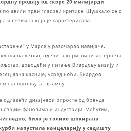
кордну продају од скоро 20 милијарди
 појавили први гласови критике. Шушкало се о
ра и свежина која је карактерисала
крстарење” у Марсеју разочарао навијаче.
аклоњена летњој одећи, а корисници интернета
ољство, доводећи у питање Виардову визију и
Месец дана касније, усред ноћи, Виардов
ком саопштењу за штампу.
се одлазећи дизајнери опросте од бренда
н својим фановима и индустрији. Међутим,
чигледно, била је толико шокирана
 журби напустила канцеларију у седишту