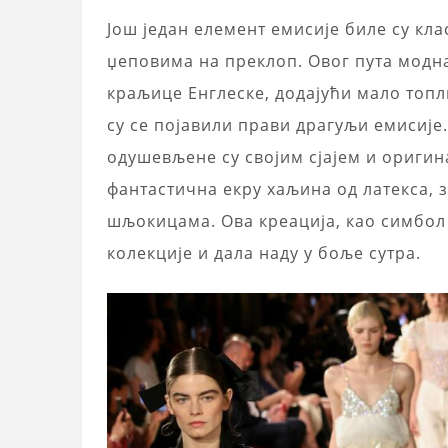
Још један елемент емисије биле су кл
џеповима на преклоп. Овог пута модна
краљице Енглеске, додајући мало топл
су се појавили прави драгуљи емисије
одушевљене су својим сјајем и оригин
фантастична екру хаљина од латекса, 
шљокицама. Ова креација, као симбол 
колекције и дала наду у боље сутра.