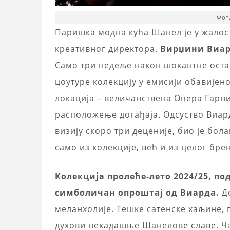
Фот
Паришка модна кућа Шанел је у жалос
креативног директора.
Вирџини Виар
Само три недеље након шокантне остав
цоутуре колекцију у емисији обавијен
локација – величанствена Опера Гарни
расположење догађаја. Одсуство Виард
визију скоро три деценије, био је бол
само из колекције, већ и из целог бре
Колекција пролеће-лето 2024/25, по
симболичан опроштај од Виарда.
До
меланхолије. Тешке сатенске хаљине, п
духови некадашње Шанелове славе. Ча