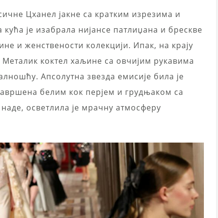
асичне Цханел јакне са кратким изрезима и
 кућа је изабрала нијансе патлиџана и брескве
ине и женствености колекцији. Ипак, на крају
. Металик коктел хаљине са овчијим рукавима
алношћу. Апсолутна звезда емисије била је
завршена белим кок перјем и грудњаком са
наде, осветлила је мрачну атмосферу