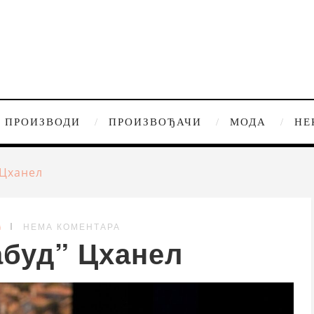
ПРОИЗВОДИ
ПРОИЗВОЂАЧИ
МОДА
НЕ
 Цханел
G
НЕМА КОМЕНТАРА
абуд” Цханел