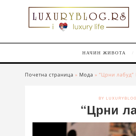
НАЧИН ЖИВОТА
Почетна страница
»
Мода
»
“Црни лабуд”
BY LUXURYBLO
“Црни л