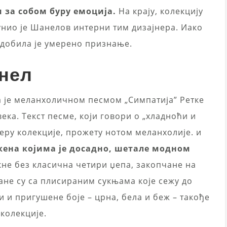
 за собом буру емоција.
На крају, колекцију
унио је Шанелов интерни тим дизајнера. Иако
, добила је умерено признање.
анел
а је меланхоличном песмом „Симпатија” Ретке
ка. Текст песме, који говори о „хладноћи и
еру колекције, прожету нотом меланхолије. и
кена којима је досадно, шетале модном
кне без класична четири џепа, закопчане на
ане су са плисираним сукњама које сежу до
 и пригушене боје – црна, бела и беж – такође
колекције.