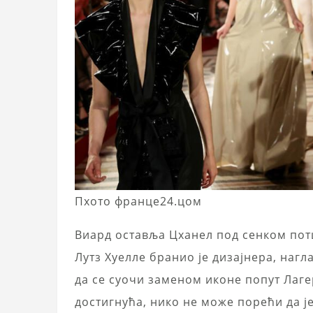
Пхото франце24.цом
Виард оставља Цханел под сенком пот
Лутз Хуелле бранио је дизајнера, нагл
да се суочи заменом иконе попут Лаге
достигнућа, нико не може порећи да је