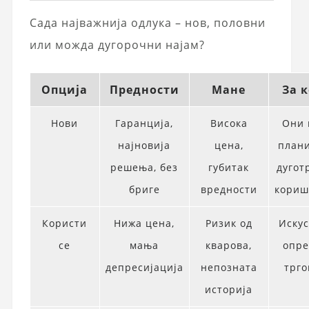
Сада најважнија одлука – нов, половни
или можда дугорочни најам?
Опција
Предности
Мане
За 
Нови
Гаранција,
Висока
Они 
најновија
цена,
плани
решења, без
губитак
дугот
бриге
вредности
кори
Користи
Нижа цена,
Ризик од
Искус
се
мања
кварова,
опр
депресијација
непозната
трго
историја