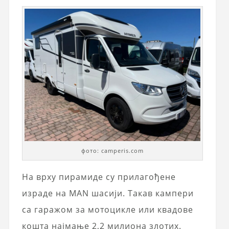
фото: camperis.com
На врху пирамиде су прилагођене
израде на MAN шасији. Такав кампери
са гаражом за мотоцикле или квадове
кошта најмање 2,2 милиона злотих.