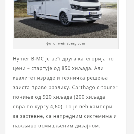
фото: weinsberg.com
Hymer B-MC је већ друга категорија по
цени – стартује од 850 хиљада. Али
квалитет израде и техничка решења
заиста праве разлику. Carthago c-tourer
почиње од 920 хиљада (200 хиљада
евра по курсу 4,60). То је већ кампери
за захтевне, са напредним системима и
пажљиво осмишљеним дизајном.