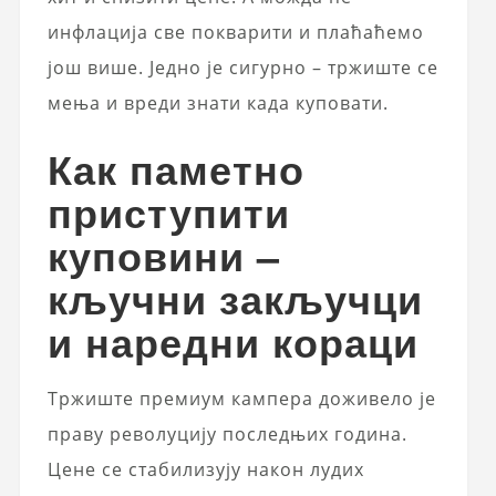
инфлација све покварити и плаћаћемо
још више. Једно је сигурно – тржиште се
мења и вреди знати када куповати.
Как паметно
приступити
куповини –
кључни закључци
и наредни кораци
Тржиште премиум кампера доживело је
праву револуцију последњих година.
Цене се стабилизују након лудих