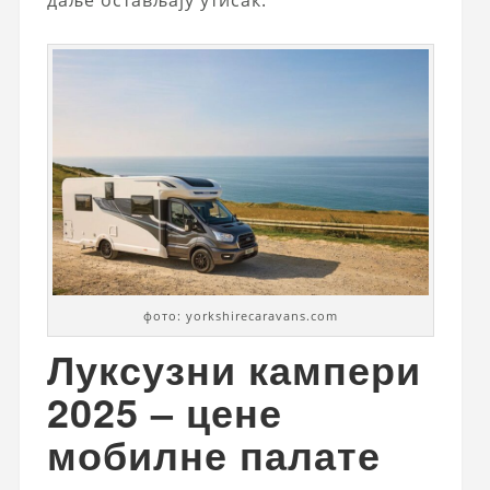
даље остављају утисак.
фото: yorkshirecaravans.com
Луксузни кампери
2025 – цене
мобилне палате