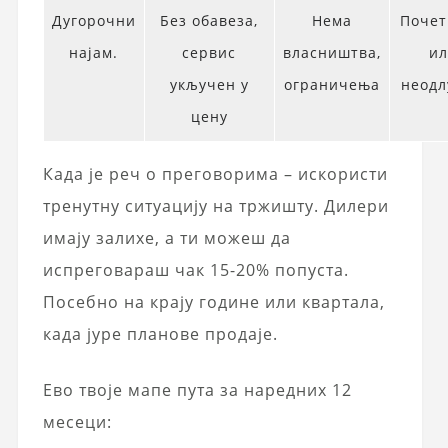
Дугорочни
Без обавеза,
Нема
Поче
најам.
сервис
власништва,
и
укључен у
ограничења
неод
цену
Када је реч о преговорима – искористи
тренутну ситуацију на тржишту. Дилери
имају залихе, а ти можеш да
испреговараш чак 15-20% попуста.
Посебно на крају године или квартала,
када јуре планове продаје.
Ево твоје мапе пута за наредних 12
месеци: