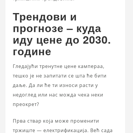
Трендови и
прогнозе – куда
иду цене до 2030.
године
Гледајући тренутне цене кампераа,
тешко је не запитати се шта ће бити
даље. Да ли ће ти износи расти у
недоглед или нас можда чека неки
преокрет?
Прва ствар која може променити
тржиште — електрификација. Већ сада