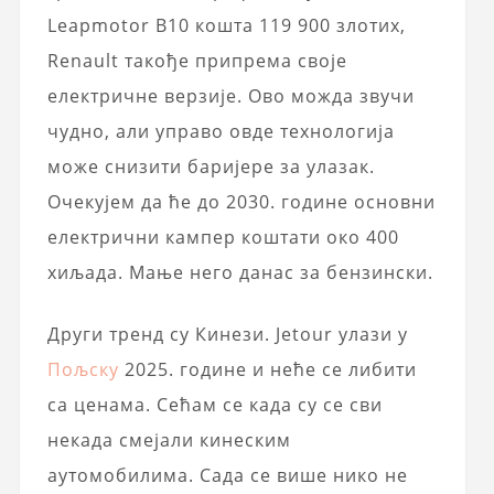
Leapmotor B10 кошта 119 900 злотих,
Renault такође припрема своје
електричне верзије. Ово можда звучи
чудно, али управо овде технологија
може снизити баријере за улазак.
Очекујем да ће до 2030. године основни
електрични кампер коштати око 400
хиљада. Мање него данас за бензински.
Други тренд су Кинези. Jetour улази у
Пољску
2025. године и неће се либити
са ценама. Сећам се када су се сви
некада смејали кинеским
аутомобилима. Сада се више нико не