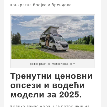
конкретне бројке и брендове.
фото: practicalmotorhome.com
Тренутни ценовни
опсези и водећи
модели за 2025.
Колико данас мораш да потрошиш на