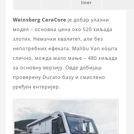
liner
Weinsberg CaraCore
је добар улазни
модел – основна цена око 520 хиљада
злотих. Немачки квалитет, али без
непотребних ефеката. Malibu Van кошта
слично, можда мало мање – 480 хиљада
за основну верзију. Овде добијаш
проверену Ducato базу и смислено
уређен ентеријер.