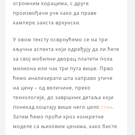
огромним корацима, с друге
произвођачи уче како да праве
камперe заиста врхунски.
У овом тексту осврнућемо се на три
кључна аспекта који одређују да ли ћете
за свој мобилни дворац платити пола
милиона или чак три пута више. Прво
ћемо анализирати шта заправо утиче
на цену – од величине, преко
технологије, до завршних детаља који
понекад коштају више него цело
стан
.
Затим ћемо проћи кроз конкретне
моделе са њиховим ценама, како бисте