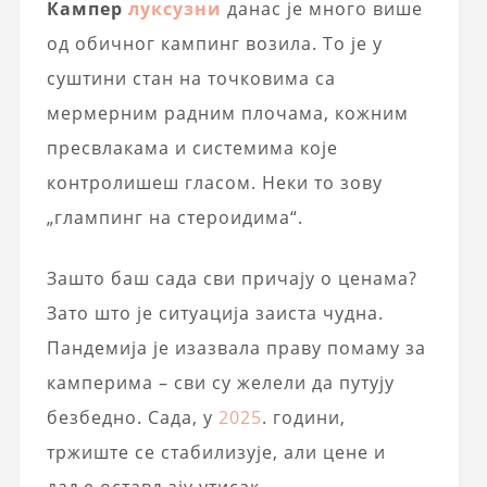
Кампер
луксузни
данас је много више
од обичног кампинг возила. То је у
суштини стан на точковима са
мермерним радним плочама, кожним
пресвлакама и системима које
контролишеш гласом. Неки то зову
„глампинг на стероидима“.
Зашто баш сада сви причају о ценама?
Зато што је ситуација заиста чудна.
Пандемија је изазвала праву помаму за
камперима – сви су желели да путују
безбедно. Сада, у
2025
. години,
тржиште се стабилизује, али цене и