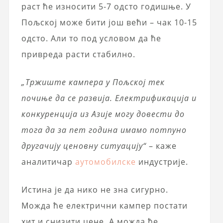
раст ће износити 5-7 одсто годишње. У
Пољској може бити још већи – чак 10-15
одсто. Али то под условом да ће
привреда расти стабилно.
„Тржиште кампера у Пољској тек
почиње да се развија. Електрификација и
конкуренција из Азије могу довести до
тога да за пет година имамо потпуно
другачију ценовну ситуацију“
– каже
аналитичар
аутомобилске
индустрије.
Истина је да нико не зна сигурно.
Можда ће електрични кампер постати
хит и снизити цене. А можда ће