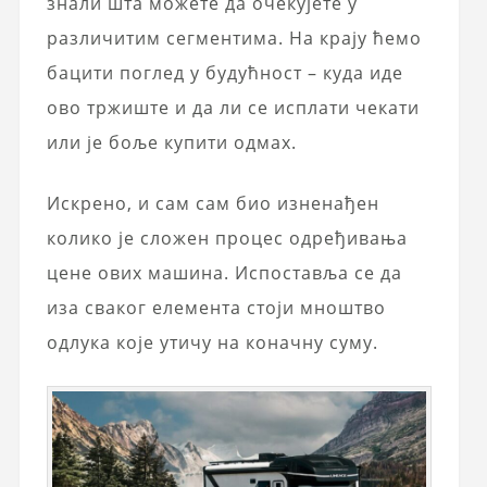
знали шта можете да очекујете у
различитим сегментима. На крају ћемо
бацити поглед у будућност – куда иде
ово тржиште и да ли се исплати чекати
или је боље купити одмах.
Искрено, и сам сам био изненађен
колико је сложен процес одређивања
цене ових машина. Испоставља се да
иза сваког елемента стоји мноштво
одлука које утичу на коначну суму.