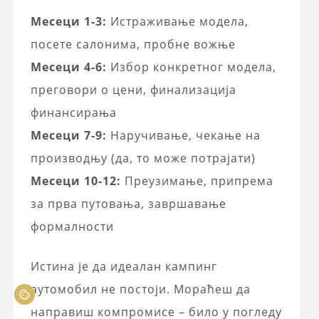
Месеци 1-3:
Истраживање модела,
посете салонима, пробне вожње
Месеци 4-6:
Избор конкретног модела,
преговори о цени, финализација
финансирања
Месеци 7-9:
Наручивање, чекање на
производњу (да, то може потрајати)
Месеци 10-12:
Преузимање, припрема
за прва путовања, завршавање
формалности
Истина је да идеалан кампинг
аутомобил не постоји. Мораћеш да
направиш компромисе – било у погледу