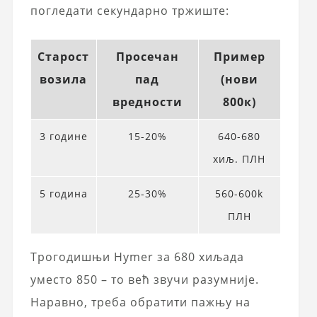
погледати секундарно тржиште:
Старост
Просечан
Пример
возила
пад
(нови
вредности
800к)
3 године
15-20%
640-680
хиљ. ПЛН
5 година
25-30%
560-600k
ПЛН
Трогодишњи Hymer за 680 хиљада
уместо 850 – то већ звучи разумније.
Наравно, треба обратити пажњу на