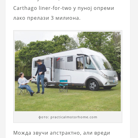
Carthago liner-for-two у пуној опреми
лако прелази 3 милиона.
фото: practicalmotorhome.com
Можда звучи апстрактно, али вреди