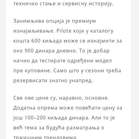
техничко стање и сервисну историју.
Занимљива опција је премиум
изнајмљивање. Pilote који у каталогу
кошта 600 хиљада може се изнајмити за
око 900 динара дневно. То је добар
начин да тестирате одређени модел
пре куповине. Само што у сезони треба
резервисати знатно унапред.
Све ове цене су, наравно, основне.
Додатна опрема може повећати цену за
још 100–200 хиљада динара. Али то је
већ тема за будућа разматрања о
тржишним трендовима.