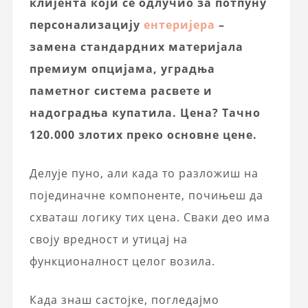
клијента који се одлучио за потпуну
персонализацију
ентеријера
–
замена стандардних материјала
премиум опцијама, уградња
паметног система расвете и
надоградња купатила. Цена? Тачно
120.000 злотих преко основне цене.
Делује пуно, али када то разложиш на
појединачне компоненте, почињеш да
схваташ логику тих цена. Сваки део има
своју вредност и утицај на
функционалност целог возила.
Када знаш састојке, погледајмо