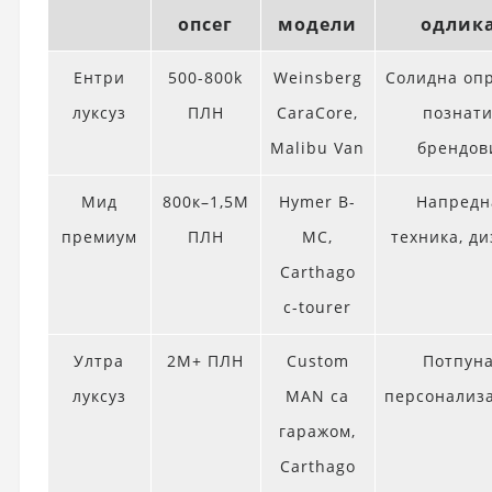
опсег
модели
одлик
Ентри
500-800k
Weinsberg
Солидна оп
луксуз
ПЛН
CaraCore,
познат
Malibu Van
брендов
Мид
800к–1,5М
Hymer B-
Напредн
премиум
ПЛН
MC,
техника, ди
Carthago
c-tourer
Ултра
2M+ ПЛН
Custom
Потпун
луксуз
MAN са
персонализ
гаражом,
Carthago