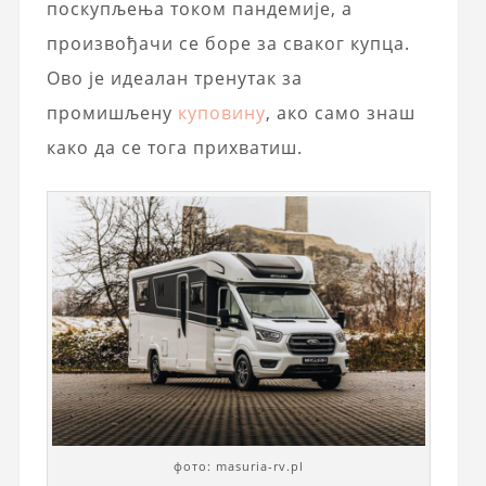
поскупљења током пандемије, а
произвођачи се боре за сваког купца.
Ово је идеалан тренутак за
промишљену
куповину
, ако само знаш
како да се тога прихватиш.
фото: masuria-rv.pl