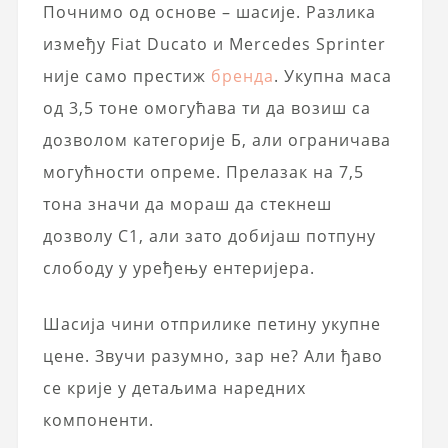
Почнимо од основе – шасије. Разлика
између Fiat Ducato и Mercedes Sprinter
није само престиж
бренда
. Укупна маса
од 3,5 тоне омогућава ти да возиш са
дозволом категорије Б, али ограничава
могућности опреме. Прелазак на 7,5
тона значи да мораш да стекнеш
дозволу C1, али зато добијаш потпуну
слободу у уређењу ентеријера.
Шасија чини отприлике петину укупне
цене. Звучи разумно, зар не? Али ђаво
се крије у детаљима наредних
компоненти.