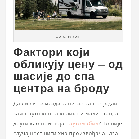
фото: rv.com
Фактори који
обликују цену – од
шасије до спа
центра на броду
Да ли си се икада запитао зашто један
камп-ауто кошта колико и мали стан, а
други као пристојан
аутомобил
? То није
случајност нити хир произвођача. Иза