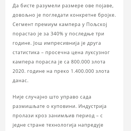
Да бисте разумели размере ове појаве,
довољно је погледати конкретне бројке.
Сегмент премиум кампера у Пољској
порастао је за 340% у последње три
године. Још импресивнија је друга
статистика – просечна цена луксузног
кампера порасла је са 800.000 злота
2020. године на преко 1.400.000 злота
данас.
Није случајно што управо сада
размишљате о куповини. Индустрија
пролази кроз занимљив период – с
једне стране технологија напредује