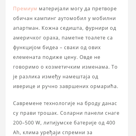
Премиум
материјали могу да претворе
обичан кампинг аутомобил у мобилни
апартман. Кожна седишта, фурнири од
америчког ораха, паметне тоалете са
функцијом бидеа – сваки од ових
елемената подиже цену. Овде не
говоримо о козметичким изменама. То
је разлика између намештаја од
иверице и ручно завршених ормарића.
Савремене технологије на броду данас
су прави трошак. Соларни панели снаге
200–500 W, литијумске батерије од 400
Ah, клима уређаји спремни за