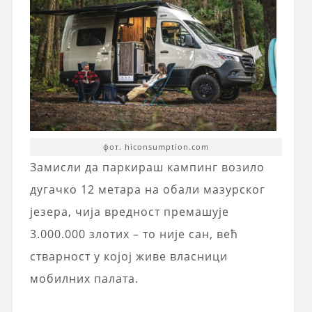
фот. hiconsumption.com
Замисли да паркираш кампинг возило
дугачко 12 метара на обали мазурског
језера, чија вредност премашује
3.000.000 злотих – то није сан, већ
стварност у којој живе власници
мобилних палата.