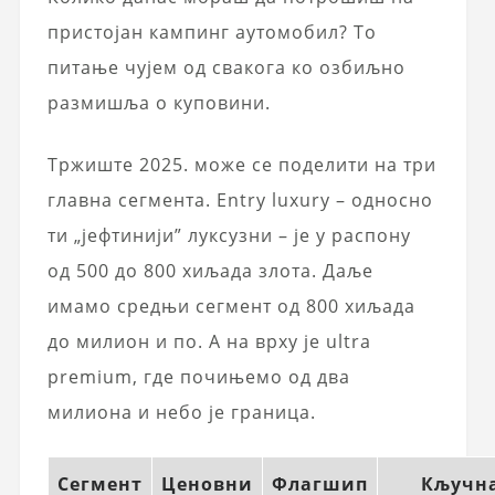
пристојан кампинг аутомобил? То
питање чујем од свакога ко озбиљно
размишља о куповини.
Тржиште 2025. може се поделити на три
главна сегмента. Entry luxury – односно
ти „јефтинији” луксузни – је у распону
од 500 до 800 хиљада злота. Даље
имамо средњи сегмент од 800 хиљада
до милион и по. А на врху је ultra
premium, где почињемо од два
милиона и небо је граница.
Сегмент
Ценовни
Флагшип
Кључн