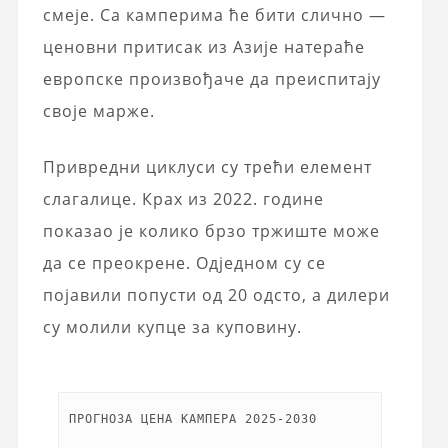
смеје. Са камперима ће бити слично —
ценовни притисак из Азије натераће
европске произвођаче да преиспитају
своје марже.
Привредни циклуси су трећи елемент
слагалице. Крах из 2022. године
показао је колико брзо тржиште може
да се преокрене. Одједном су се
појавили попусти од 20 одсто, а дилери
су молили купце за куповину.
ПРОГНОЗА ЦЕНА КАМПЕРА 2025-2030