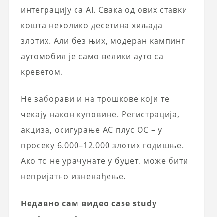
интеграцију са AI. Свака од ових ставки
кошта неколико десетина хиљада
злотих. Али без њих, модеран кампинг
аутомобил је само велики ауто са
креветом.
Не заборави и на трошкове који те
чекају након куповине. Регистрација,
акциза, осигурање AC плус OC – у
просеку 6.000–12.000 злотих годишње.
Ако то не урачунате у буџет, може бити
непријатно изненађење.
Недавно сам видео case study