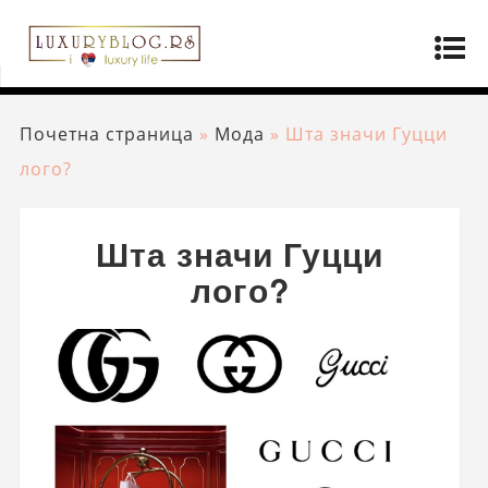
Почетна страница
»
Мода
»
Шта значи Гуцци
лого?
Шта значи Гуцци
лого?