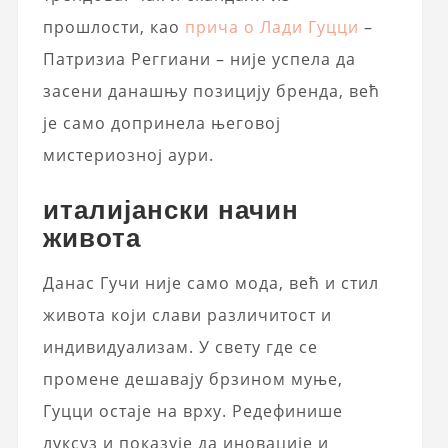
прошлости, као
прича о Лади Гуцци
–
Патризиа Реггиани – није успела да
засени данашњу позицију бренда, већ
је само допринела његовој
мистериозној аури.
италијански начин
живота
Данас Гучи није само мода, већ и стил
живота који слави различитост и
индивидуализам. У свету где се
промене дешавају брзином муње,
Гуцци остаје на врху. Редефинише
луксуз и показује да иновације и