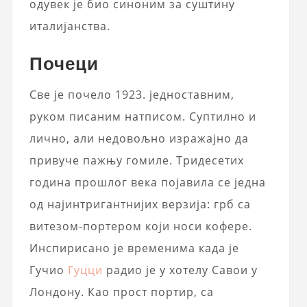
одувек је био синоним за суштину
италијанства.
Почеци
Све је почело 1923. једноставним,
руком писаним натписом. Суптилно и
лично, али недовољно изражајно да
привуче пажњу гомиле. Тридесетих
година прошлог века појавила се једна
од најинтригантнијих верзија: грб са
витезом-портером који носи кофере.
Инспирисано је временима када је
Гучио
Гуцци
радио је у хотелу Савои у
Лондону. Као прост портир, са