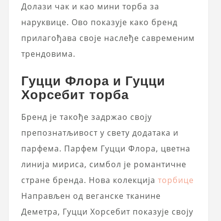
Долази чак и као мини торба за
наруквице. Ово показује како бренд
прилагођава своје наслеђе савременим
трендовима.
Гуцци Флора и Гуцци
Хорсебит торба
Бренд је такође задржао своју
препознатљивост у свету додатака и
парфема. Парфем Гуцци Флора, цветна
линија мириса, симбол је романтичне
стране бренда. Нова колекција
торбице
Направљен од веганске тканине
Деметра, Гуцци Хорсебит показује своју