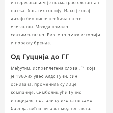
интересовањем је посматрао елегантан
пртљаг богатих гостију. Иако је овај
дизајн био више необичан него
елегантан. Можда помало
сентиментално. Био је то омаж историји
и пореклу бренда.
Од Гуцција до ГГ
Међутим, испреплетена слова „Г“, која
је 1960-их увео Алдо Гучи, син
оснивача, променила су лице
компаније. Симболишући Гучио
иницијале, постали су икона не само
бренда, већ и читавог модног света.