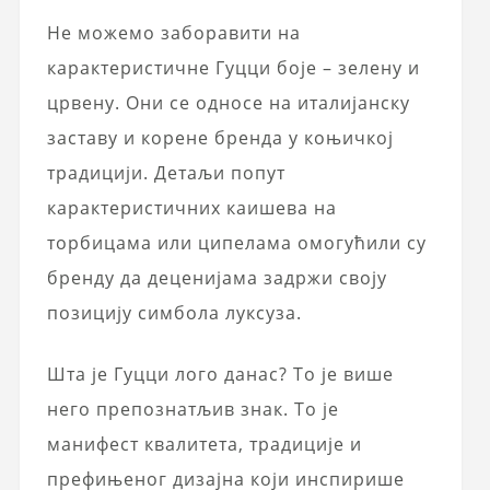
Не можемо заборавити на
карактеристичне Гуцци боје – зелену и
црвену. Они се односе на италијанску
заставу и корене бренда у коњичкој
традицији. Детаљи попут
карактеристичних каишева на
торбицама или ципелама омогућили су
бренду да деценијама задржи своју
позицију симбола луксуза.
Шта је Гуцци лого данас? То је више
него препознатљив знак. То је
манифест квалитета, традиције и
префињеног дизајна који инспирише