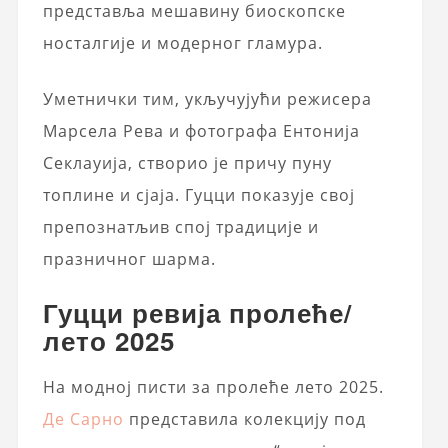
представља мешавину биоскопске
носталгије и модерног гламура.
Уметнички тим, укључујући режисера
Марсела Рева и фотографа Ентонија
Секлауија, створио је причу пуну
топлине и сјаја. Гуцци показује свој
препознатљив спој традиције и
празничног шарма.
Гуцци ревија пролеће/
лето 2025
На модној писти за пролеће лето 2025.
Де Сарно
представила колекцију под