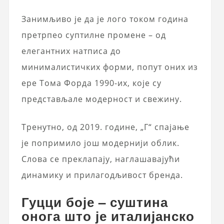
Занимљиво је да је лого током година
претрпео суптилне промене – од
елегантних натписа до
минималистичких форми, попут оних из
ере Тома Форда 1990-их, које су
представљале модерност и свежину.
Тренутно, од 2019. године, „Г“ спајање
је попримило још модернији облик.
Слова се преклапају, наглашавајући
динамику и прилагодљивост бренда.
Гуцци боје – суштина
онога што је италијанско