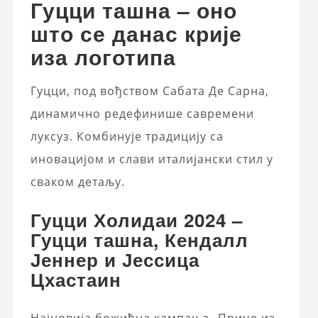
Гуцци ташна – оно
што се данас крије
иза логотипа
Гуцци, под вођством Сабата Де Сарна,
динамично редефинише савремени
луксуз. Комбинује традицију са
иновацијом и слави италијански стил у
сваком детаљу.
Гуцци Холидаи 2024 –
Гуцци ташна, Кендалл
Јеннер и Јессица
Цхастаин
Најновија божићна кампања „Приче из