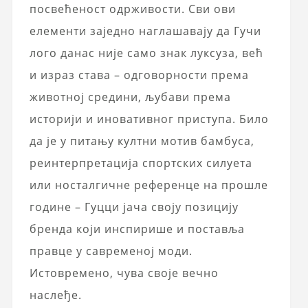
посвећеност одрживости. Сви ови
елементи заједно наглашавају да Гучи
лого данас није само знак луксуза, већ
и израз става – одговорности према
животној средини, љубави према
историји и иновативног приступа. Било
да је у питању култни мотив бамбуса,
реинтерпретација спортских силуета
или носталгичне референце на прошле
године – Гуцци јача своју позицију
бренда који инспирише и поставља
правце у савременој моди.
Истовремено, чува своје вечно
наслеђе.