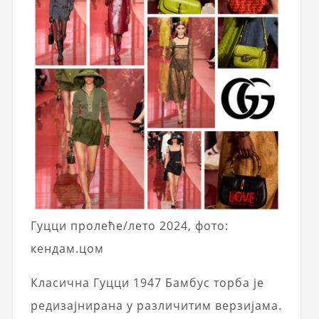
Гуцци пролеће/лето 2024, фото:
кендам.цом
Класична Гуцци 1947 Бамбус торба је
редизајнирана у различитим верзијама.