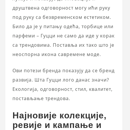
друштвена одговорност могу ићи руку
под руку са безвременском естетиком.
Било да је у питању одећа, торбице или
парфеми – Гуцци не само да иде у корак
са трендовима. Поставља их тако што је
неоспорна икона савремене моде.
Ови потези бренда показују да се бренд
развија. Шта Гуцци лого данас значи?
Екологија, одговорност, стил, квалитет,
постављање трендова.
Најновије колекције,
ревије и кампање и