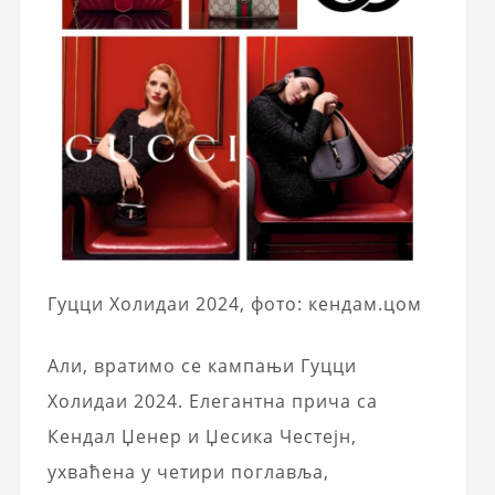
Гуцци Холидаи 2024, фото: кендам.цом
Али, вратимо се кампањи Гуцци
Холидаи 2024. Елегантна прича са
Кендал Џенер и Џесика Честејн,
ухваћена у четири поглавља,