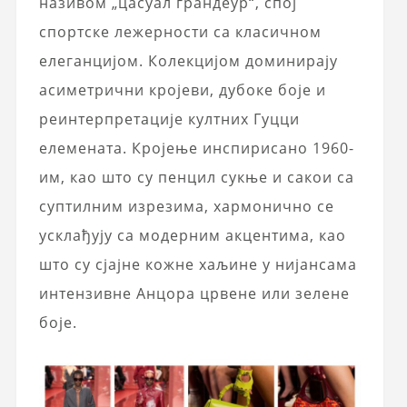
називом „цасуал грандеур“, спој
спортске лежерности са класичном
елеганцијом. Колекцијом доминирају
асиметрични кројеви, дубоке боје и
реинтерпретације култних Гуцци
елемената. Кројење инспирисано 1960-
им, као што су пенцил сукње и сакои са
суптилним изрезима, хармонично се
усклађују са модерним акцентима, као
што су сјајне кожне хаљине у нијансама
интензивне Анцора црвене или зелене
боје.