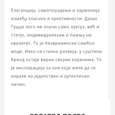
Елеганција, самопоуздање и хармонија
између класике и креативности. Данас
Гуцци лого не значи само луксуз, већ и
статус, индивидуализам и пажњу на
квалитет. То је безвременски симбол
моде. Иако се стално развија, у суштини
бренд остаје веран својим коренима. То
је инспирација за оне који желе да се
изразе на јединствен и аутентичан
начин.