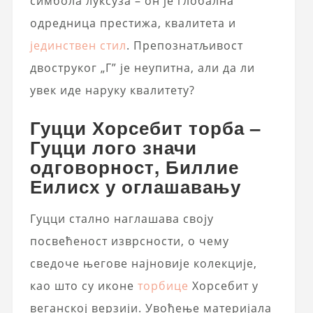
симбола луксуза – он је глобална
одредница престижа, квалитета и
јединствен стил
. Препознатљивост
двоструког „Г” је неупитна, али да ли
увек иде наруку квалитету?
Гуцци Хорсебит торба –
Гуцци лого значи
одговорност, Биллие
Еилисх у оглашавању
Гуцци стално наглашава своју
посвећеност изврсности, о чему
сведоче његове најновије колекције,
као што су иконе
торбице
Хорсебит у
веганској верзији. Увођење материјала