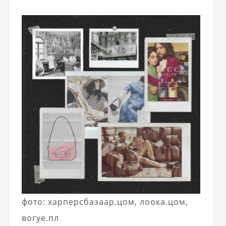
фото: харперсбазаар.цом, лоока.цом,
вогуе.пл