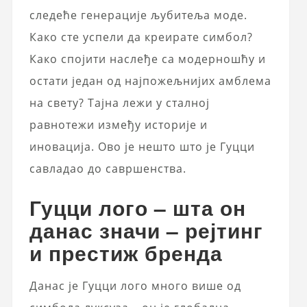
следеће генерације љубитеља моде.
Како сте успели да креирате симбол?
Како спојити наслеђе са модерношћу и
остати један од најпожељнијих амблема
на свету? Тајна лежи у сталној
равнотежи између историје и
иновација. Ово је нешто што је Гуцци
савладао до савршенства.
Гуцци лого – шта он
данас значи – рејтинг
и престиж бренда
Данас је Гуцци лого много више од