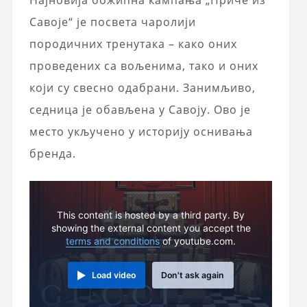
Савоје“ је посвета чаролији
породичних тренутака – како оних
проведених са вољенима, тако и оних
који су свесно одабрани. Занимљиво,
седница је обављена у Савоју. Ово је
место укључено у историју оснивања
бренда.
This content is hosted by a third party. By
showing the external content you accept the
terms and conditions
of youtube.com.
Load video
Don't ask again