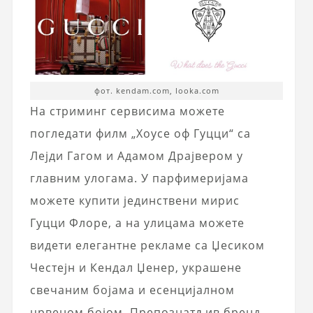
фот. kendam.com, looka.com
На стриминг сервисима можете
погледати филм „Хоусе оф Гуцци“ са
Лејди Гагом и Адамом Драјвером у
главним улогама. У парфимеријама
можете купити јединствени мирис
Гуцци Флоре, а на улицама можете
видети елегантне рекламе са Џесиком
Честејн и Кендал Џенер, украшене
свечаним бојама и есенцијалном
црвеном бојом. Препознатљив бренд