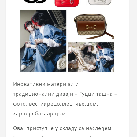
Иновативни материјал и
традиционални дизајн – Гуцци ташна –
фото: вестиирецоллецтиве.цом,
харперсбазаар.цом
Овај приступ је у складу са наслеђем