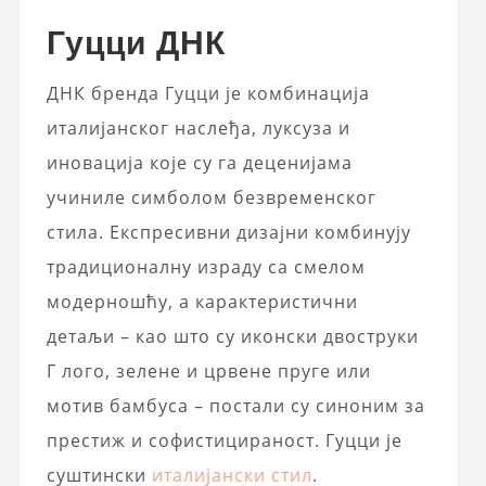
Гуцци ДНК
ДНК бренда Гуцци је комбинација
италијанског наслеђа, луксуза и
иновација које су га деценијама
учиниле симболом безвременског
стила. Експресивни дизајни комбинују
традиционалну израду са смелом
модерношћу, а карактеристични
детаљи – као што су иконски двоструки
Г лого, зелене и црвене пруге или
мотив бамбуса – постали су синоним за
престиж и софистицираност. Гуцци је
суштински
италијански стил
.