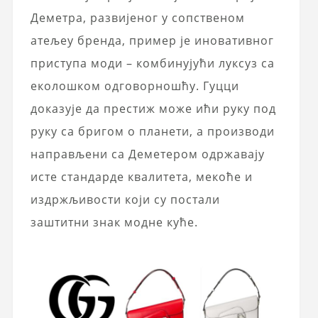
Деметра, развијеног у сопственом
атељеу бренда, пример је иновативног
приступа моди – комбинујући луксуз са
еколошком одговорношћу. Гуцци
доказује да престиж може ићи руку под
руку са бригом о планети, а производи
направљени са Деметером одржавају
исте стандарде квалитета, мекоће и
издржљивости који су постали
заштитни знак модне куће.