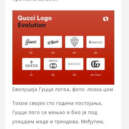
Еволуција Гуцци логоа, фото: лоока.цом
Током својих сто година постојања,
Гуцци лого се мењао и био је под
утицајем моде и трендова. Међутим,