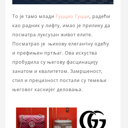
То је тамо млади
Гуццио Гуцци
, радећи
као радник у лифту, имао је прилику да
посматра луксузан живот елите.
Посматрао је њихову елегантну одећу
и префињен пртљаг. Ова искуства
пробудила су његову фасцинацију
занатом и квалитетом. Замршеност,
стил и прецизност постали су темељи
његовог каснијег деловања.