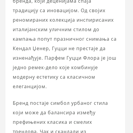
бренда, који деценијама спаја
традицију са иновацијом. Од својих
реномираних колекција инспирисаних
италијанским уличним стилом до
кампања попут празничног снимања са
Кендал Џенер, Гуцци не престаје да
изненађује. Парфем Гуцци Флора је још
једно ремек-дело које комбинује
модерну естетику са класичном
елеганцијом.
Бренд постаје симбол урбаног стила
који може да балансира између
префињених класика и смелих
трендова. Чак и скандали из