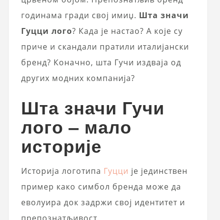
годинама гради свој имиџ.
Шта значи
Гуцци лого
? Када је настао? А које су
приче и скандали пратили италијански
бренд? Коначно, шта Гучи издваја од
других модних компанија?
Шта значи Гучи
лого – мало
историје
Историја логотипа
Гуцци
је јединствен
пример како симбол бренда може да
еволуира док задржи свој идентитет и
препознатљивост.