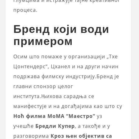
глумцима и истражује тајне креативног
процеса.
Бренд који води
примером
Осим што помаже у организацији „Тхе
Цонтендерс“, Цханел и на други начин
подржава филмску индустрију.Бренд је
главни спонзор целог
института.Њихова сарадња се
манифестује и на догађајима као што су
Ноћ филма МоМА “Маестро”
уз
учешће
Бредли Купер
, а такође и у
разговорима
Кроз њен објектив са