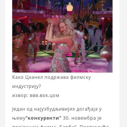
Како Цханел подржава филмску
индустрију?
извор: ввв.вок.цом
Један од најузбудљивијих догађаја у
њему
“конкуренти”
30. новембра је