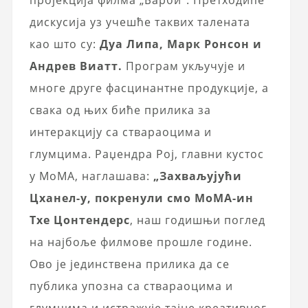
пројекција филма „Барби”. Претходиће
дискусија уз учешће таквих талената
као што су:
Дуа Липа, Марк Ронсон и
Андрев Виатт.
Програм укључује и
многе друге фасцинантне продукције, а
свака од њих биће прилика за
интеракцију са ствараоцима и
глумцима. Раџендра Рој, главни кустос
у МоМА, наглашава:
„Захваљујући
Цханел-у, покренули смо МоМА-ин
Тхе Цонтендерс
, наш годишњи поглед
на најбоље филмове прошле године.
Ово је јединствена прилика да се
публика упозна са ствараоцима и