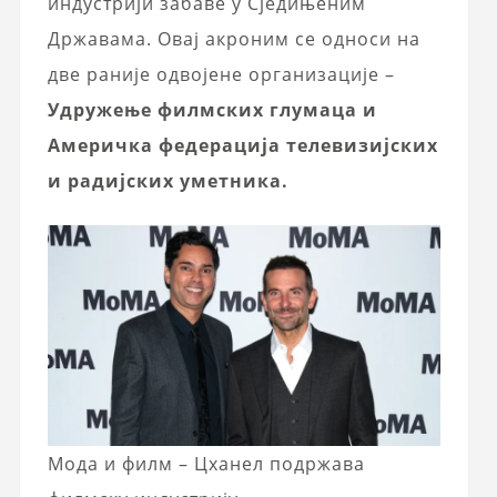
индустрији забаве у Сједињеним
Државама. Овај акроним се односи на
две раније одвојене организације –
Удружење филмских глумаца и
Америчка федерација телевизијских
и радијских уметника.
Мода и филм – Цханел подржава