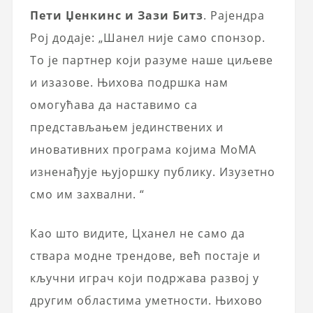
Пети Џенкинс и Зази Битз
. Рајендра
Рој додаје: „Шанел није само спонзор.
То је партнер који разуме наше циљеве
и изазове. Њихова подршка нам
омогућава да наставимо са
представљањем јединствених и
иновативних програма којима МоМА
изненађује њујоршку публику. Изузетно
смо им захвални. “
Као што видите, Цханел не само да
ствара модне трендове, већ постаје и
кључни играч који подржава развој у
другим областима уметности. Њихово