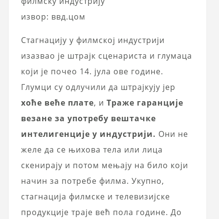
филмску индустрију
извор: ввд.цом
Стагнацију у филмској индустрији
изазвао је штрајк сценариста и глумаца
који је почео 14. јула ове године.
Глумци су одлучили да штрајкују јер
хоће веће плате
, и
Траже гаранције
везане за употребу вештачке
интелигенције у индустрији.
Они не
желе да се њихова тела или лица
скенирају и потом мењају на било који
начин за потребе филма. Укупно,
стагнација филмске и телевизијске
продукције траје већ пола године. До