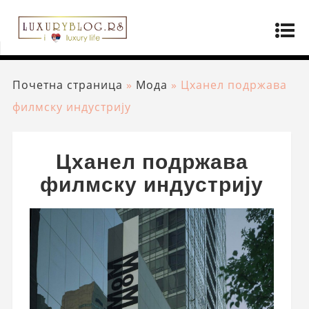
Почетна страница
»
Мода
»
Цханел подржава
филмску индустрију
Цханел подржава
филмску индустрију