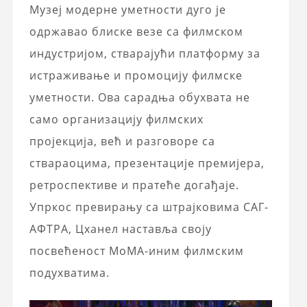
Музеј модерне уметности дуго је
одржавао блиске везе са филмском
индустријом, стварајући платформу за
истраживање и промоцију филмске
уметности. Ова сарадња обухвата не
само организацију филмских
пројекција, већ и разговоре са
ствараоцима, презентације премијера,
ретроспективе и пратеће догађаје.
Упркос превирању са штрајковима САГ-
АФТРА, Цханел наставља своју
посвећеност МоМА-иним филмским
подухватима.