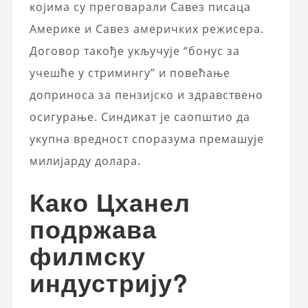
којима су преговарали Савез писаца
Америке и Савез америчких режисера.
Договор такође укључује “бонус за
учешће у стримингу” и повећање
доприноса за пензијско и здравствено
осигурање. Синдикат је саопштио да
укупна вредност споразума премашује
милијарду долара.
Како Цханел
подржава
филмску
индустрију?