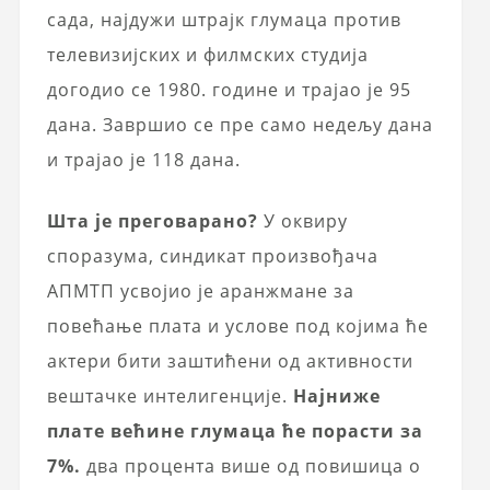
сада, најдужи штрајк глумаца против
телевизијских и филмских студија
догодио се 1980. године и трајао је 95
дана. Завршио се пре само недељу дана
и трајао је 118 дана.
Шта је преговарано?
У оквиру
споразума, синдикат произвођача
АПМТП усвојио је аранжмане за
повећање плата и услове под којима ће
актери бити заштићени од активности
вештачке интелигенције.
Најниже
плате већине глумаца ће порасти за
7%.
два процента више од повишица о