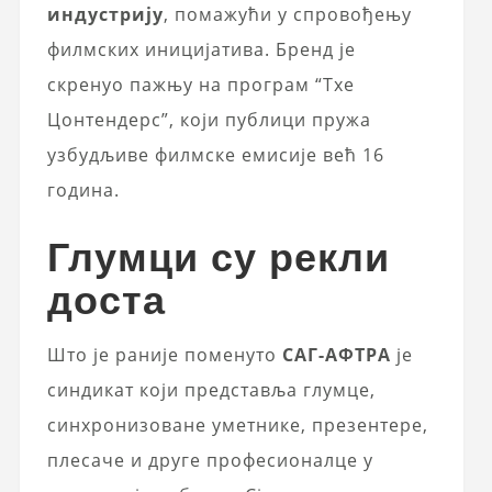
индустрију
, помажући у спровођењу
филмских иницијатива. Бренд је
скренуо пажњу на програм “Тхе
Цонтендерс”, који публици пружа
узбудљиве филмске емисије већ 16
година.
Глумци су рекли
доста
Што је раније поменуто
САГ-АФТРА
је
синдикат који представља глумце,
синхронизоване уметнике, презентере,
плесаче и друге професионалце у