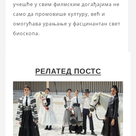
учешће у свим филмским догађајима не
само да промовише културу, већ и
омогућава урањање у фасцинантан свет
биоскопа.
РЕЛАТЕД ПОСТС