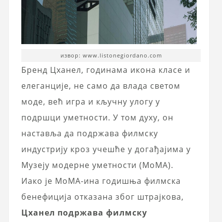
извор: www.listonegiordano.com
Бренд Цханел, годинама икона класе и
елеганције, не само да влада светом
моде, већ игра и кључну улогу у
подршци уметности. У том духу, он
наставља да подржава филмску
индустрију кроз учешће у догађајима у
Музеју модерне уметности (МоМА).
Иако је МоМА-ина годишња филмска
бенефиција отказана због штрајкова,
Цханел подржава филмску