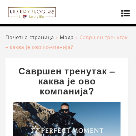
Почетна страница
»
Мода
»
Савршен тренутак
– каква је ово компанија?
Савршен тренутак –
каква је ово
компанија?