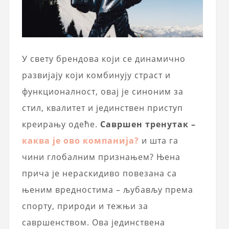
У свету брендова који се динамично
развијају који комбинују страст и
функционалност, овај је синоним за
стил, квалитет и јединствен приступ
креирању одеће.
Савршен тренутак –
каква је ово компанија?
и шта га
чини глобалним признањем? Њена
прича је нераскидиво повезана са
њеним вредностима – љубављу према
спорту, природи и тежњи за
савршенством. Ова јединствена