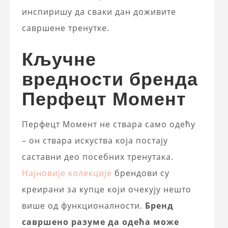
инспиришу да сваки дан доживите
савршене тренутке.
Кључне
вредности бренда
Перфецт Момент
Перфецт Момент не ствара само одећу
– он ствара искуства која постају
саставни део посебних тренутака.
Најновије колекције
брендови су
креирани за купце који очекују нешто
више од функционалности.
Бренд
савршено разуме да одећа може