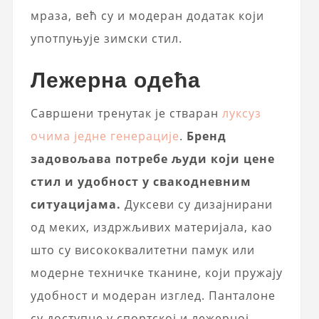
мраза, већ су и модеран додатак који
употпуњује зимски стил.
Лежерна одећа
Савршени тренутак је стваран
луксуз
очима једне генерације
.
Бренд
задовољава потребе људи који цене
стил и удобност у свакодневним
ситуацијама.
Дуксеви су дизајнирани
од меких, издржљивих материјала, као
што су висококвалитетни памук или
модерне техничке тканине, који пружају
удобност и модеран изглед. Панталоне
су доступне у спортској и лежерној