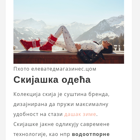
Пхото елеватедмагазинес.цом
Скијашка одећа
Колекција скија је суштина бренда,
дизајнирана да пружи максималну
удобност на стази
дашак зиме
.
Скијашке јакне одликују савремене
технологије, као нпр
водоотпорне