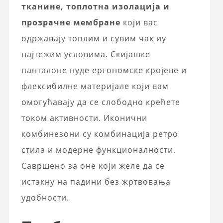
тканине, топлотна изолација и
прозрачне мембране
који вас
одржавају топлим и сувим чак иу
најтежим условима. Скијашке
панталоне нуде ергономске кројеве и
флексибилне материјале који вам
омогућавају да се слободно крећете
током активности. Иконични
комбинезони су комбинација ретро
стила и модерне функционалности.
Савршено за оне који желе да се
истакну на падини без жртвовања
удобности.