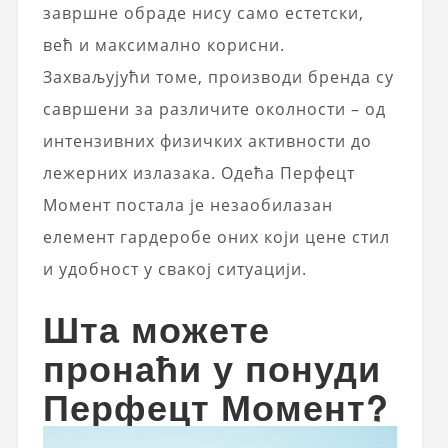
завршне обраде нису само естетски,
већ и максимално корисни.
Захваљујући томе, производи бренда су
савршени за различите околности – од
интензивних физичких активности до
лежерних излазака. Одећа Перфецт
Момент постала је незаобилазан
елемент гардеробе оних који цене стил
и удобност у свакој ситуацији.
Шта можете
пронаћи у понуди
Перфецт Момент?