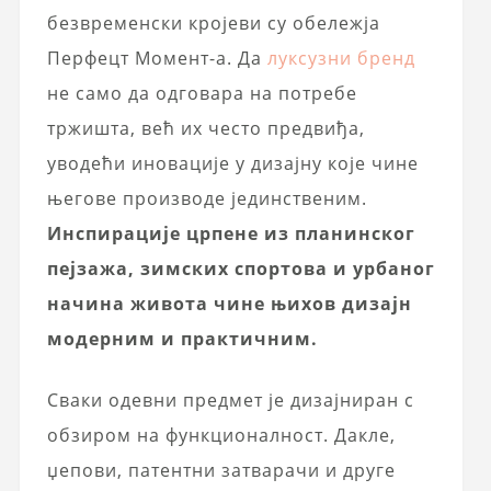
безвременски кројеви су обележја
Перфецт Момент-а. Да
луксузни бренд
не само да одговара на потребе
тржишта, већ их често предвиђа,
уводећи иновације у дизајну које чине
његове производе јединственим.
Инспирације црпене из планинског
пејзажа, зимских спортова и урбаног
начина живота чине њихов дизајн
модерним и практичним.
Сваки одевни предмет је дизајниран с
обзиром на функционалност. Дакле,
џепови, патентни затварачи и друге