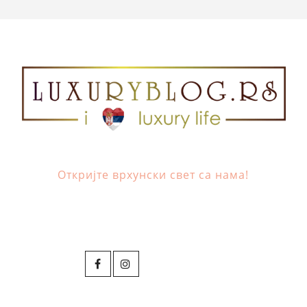
Откријте врхунски свет са нама!