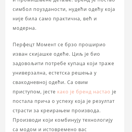
симбол поузданости, нудећи одећу која
није била само практична, већ и
модерна.
Перфецт Момент се брзо проширио
изван скијашке одеће. Циљ је био
задовољити потребе купаца који траже
универзална, естетска решења у
свакодневној одећи. Са овим
приступом, јесте
како је бренд настао
је
постала прича о успеху која је резултат
страсти за креирањем производа.
Производи који комбинују технологију
са модом и истовремено вас