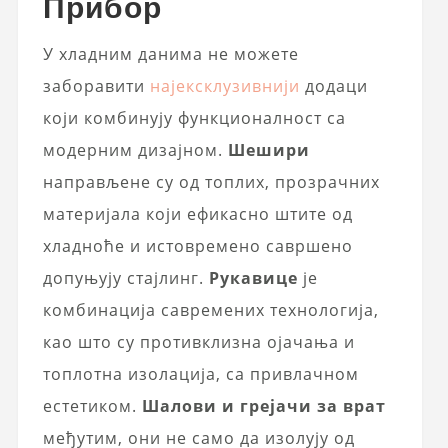
Прибор
У хладним данима не можете
заборавити
најексклузивнији
додаци
који комбинују функционалност са
модерним дизајном.
Шешири
направљене су од топлих, прозрачних
материјала који ефикасно штите од
хладноће и истовремено савршено
допуњују стајлинг.
Рукавице
је
комбинација савремених технологија,
као што су противклизна ојачања и
топлотна изолација, са привлачном
естетиком.
Шалови и грејачи за врат
међутим, они не само да изолују од