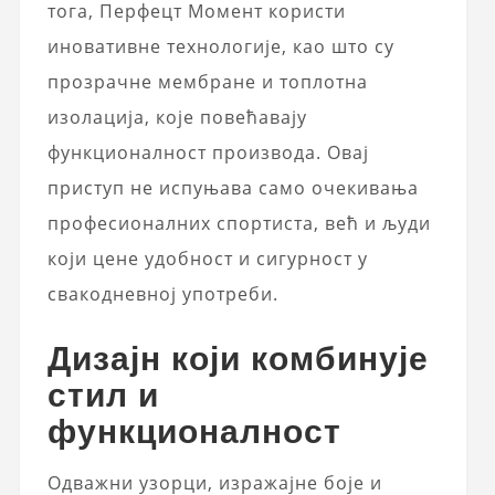
тога, Перфецт Момент користи
иновативне технологије, као што су
прозрачне мембране и топлотна
изолација, које повећавају
функционалност производа. Овај
приступ не испуњава само очекивања
професионалних спортиста, већ и људи
који цене удобност и сигурност у
свакодневној употреби.
Дизајн који комбинује
стил и
функционалност
Одважни узорци, изражајне боје и