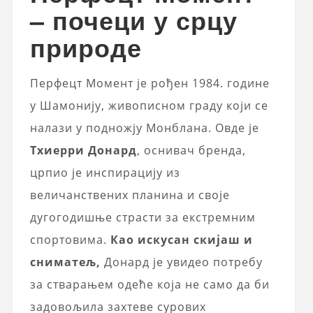
– почеци у срцу
природе
Перфецт Момент је рођен 1984. године
у Шамонију, живописном граду који се
налази у подножју Монблана. Овде је
Тхиерри Донард
, оснивач бренда,
црпио је инспирацију из
величанствених планина и своје
дугогодишње страсти за екстремним
спортовима.
Као искусан скијаш и
сниматељ,
Донард је увидео потребу
за стварањем одеће која не само да би
задовољила захтеве сурових