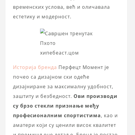
временских услова, већ и оличавала
естетику и модерност.
Пхото
хипебеаст.цом
Историја бренда
Перфецт Момент је
почео са дизајном ски одеће
дизајниране за максималну удобност,
заштиту и безбедност.
Ови производи
су брзо стекли признање међу
професионалним спортистима
, као и
аматери који су ценили висок квалитет
и промишљене детаље. Бренд је постао