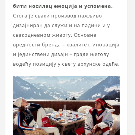
бити носилац емоција и успомена.
Стога је сваки производ пажљиво
дизајниран да служи и на падини и у
свакодневном животу. Основне
вредности бренда – квалитет, иновација
и јединствени дизајн – граде његову
водећу позицију у свету врхунске одеће.