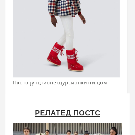
Пхото јунцтионекцурсионкитти.цом
РЕЛАТЕД ПОСТС