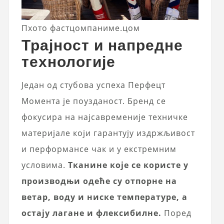
Пхото фастцомпаниме.цом
Трајност и напредне
технологије
Један од стубова успеха Перфецт
Момента је поузданост. Бренд се
фокусира на најсавременије техничке
материјале који гарантују издржљивост
и перформансе чак и у екстремним
условима.
Тканине које се користе у
производњи одеће су отпорне на
ветар, воду и ниске температуре, а
остају лагане и флексибилне.
Поред