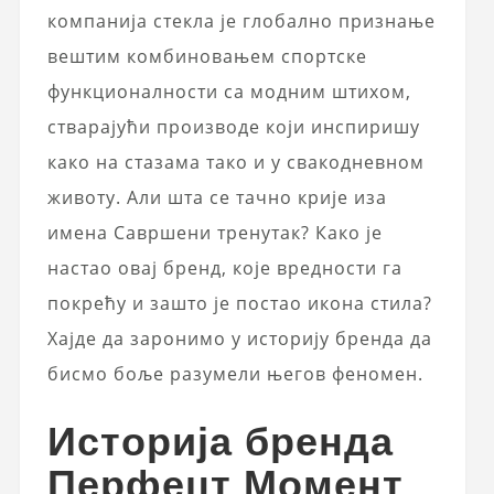
компанија стекла је глобално признање
вештим комбиновањем спортске
функционалности са модним штихом,
стварајући производе који инспиришу
како на стазама тако и у свакодневном
животу. Али шта се тачно крије иза
имена Савршени тренутак? Како је
настао овај бренд, које вредности га
покрећу и зашто је постао икона стила?
Хајде да заронимо у историју бренда да
бисмо боље разумели његов феномен.
Историја бренда
Перфецт Момент