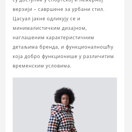
верзији – савршене за урбани стил.
Цасуал јакне одликују се и
минималистичким дизајном,
наглашеним карактеристичним
детаљима бренда, и функционалношћу
која добро функционише у различитим
временским условима.