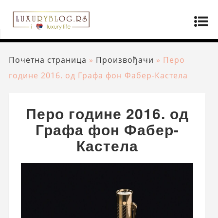
Почетна страница
»
Произвођачи
»
Перо
године 2016. од Графа фон Фабер-Кастела
Перо године 2016. од
Графа фон Фабер-
Кастела