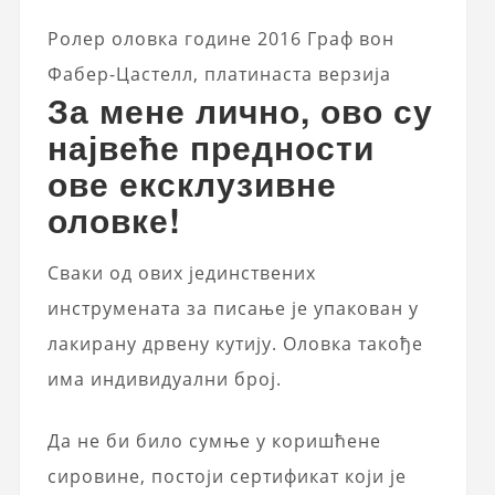
Ролер оловка године 2016 Граф вон
Фабер-Цастелл, платинаста верзија
За мене лично, ово су
највеће предности
ове ексклузивне
оловке!
Сваки од ових јединствених
инструмената за писање је упакован у
лакирану дрвену кутију. Оловка такође
има индивидуални број.
Да не би било сумње у коришћене
сировине, постоји сертификат који је