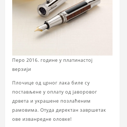
Перо 2016. године у платинастој
верзији
Плочице од црног лака биле су
постављене у оплату од јаворовог
дрвета и украшене позлаћеним
рамовима. Отуда директан завршетак
ове изванредне оловке!