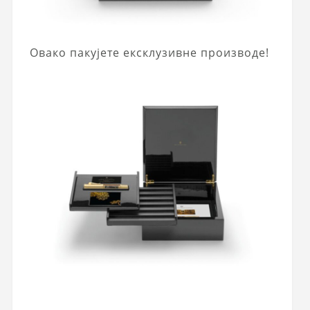
Овако пакујете ексклузивне производе!