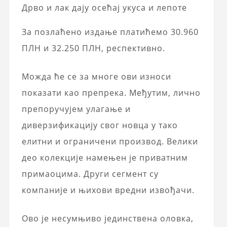
Дрво и лак дају осећај укуса и лепоте
За позлаћено издање платићемо 30.960
ПЛН и 32.250 ПЛН, респективно.
Можда ће се за многе ови износи
показати као препрека. Међутим, лично
препоручујем улагање и
диверзификацију свог новца у тако
елитни и ограничени производ. Велики
део колекције намењен је приватним
примаоцима. Други сегмент су
компаније и њихови вредни извођачи.
Ово је несумњиво јединствена оловка,