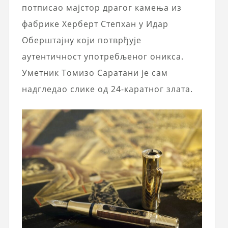
потписао мајстор драгог камења из
фабрике Херберт Степхан у Идар
Оберштајну који потврђује
аутентичност употребљеног оникса.
Уметник Томизо Саратани је сам
надгледао слике од 24-каратног злата.