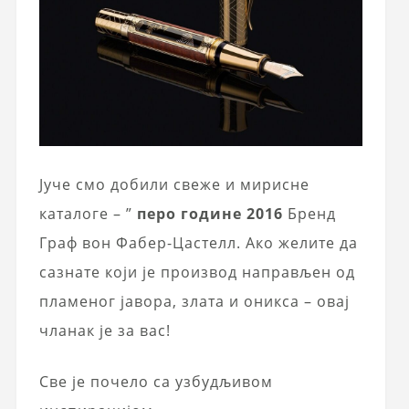
Јуче смо добили свеже и мирисне
каталоге – ”
перо године 2016
Бренд
Граф вон Фабер-Цастелл. Ако желите да
сазнате који је производ направљен од
пламеног јавора, злата и оникса – овај
чланак је за вас!
Све је почело са узбудљивом