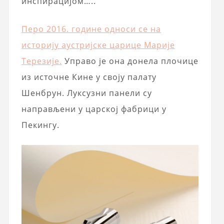
инспирацијом…..
Перо 2016. године односи се на
историју аустријске царице Марије
Терезије.
Управо је она донела плочице
из источне Кине у своју палату
Шенбрун. Луксузни панели су
направљени у царској фабрици у
Пекингу.