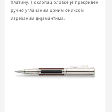
платину. Поклопац оловке је прекривен
ручно углачаним црним ониксом
изрезаним дијамантима.