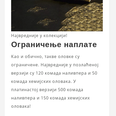
Највредније у колекцији!
Ограничење наплате
Као и обично, такве оловке су
ограничене. Највредније у позлаћеној
верзији су 120 комада наливпера и 50
комада хемијских оловака. У
платинастој верзији 500 комада
наливпера и 150 комада хемијских
оловака!