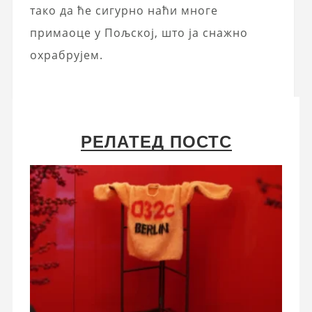
тако да ће сигурно наћи многе
примаоце у Пољској, што ја снажно
охрабрујем.
РЕЛАТЕД ПОСТС