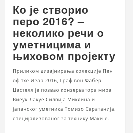
Ко је створио
перо 2016? –
неколико речи о
уметницима и
њиховом пројекту
Приликом дизајнирања колекције Пен
оф тхе Иеар 2016, Граф вон Фабер-
Цастелл је позвао конзерватора мира
Виеук-Лакуе Силвија Миклина и
јапанског уметника Томизо Саратанија,
специјализованог за технику Маки-е.