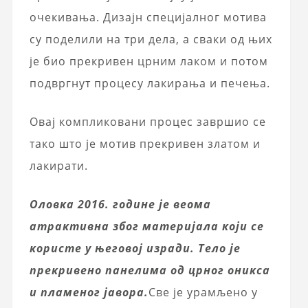
очекивања. Дизајн специјалног мотива
су поделили на три дела, а сваки од њих
је био прекривен црним лаком и потом
подвргнут процесу лакирања и печења.
Овај компликовани процес завршио се
тако што је мотив прекривен златом и
лакирати.
Оловка 2016. године је веома
атрактивна због материјала који се
користе у његовој изради. Тело је
прекривено панелима од црног оникса
и пламеног јавора.
Све је урамљено у