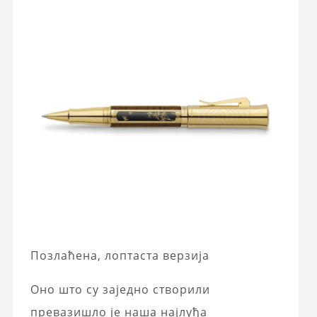
Позлаћена, лоптаста верзија
Оно што су заједно створили
превазишло је наша најлуђа