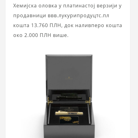
Хемијска оловка у платинастој верзији у
продавници ввв.лукурипродуцтс.пл
кошта 13.760 ПЛН, док наливперо кошта
око 2.000 ПЛН више.