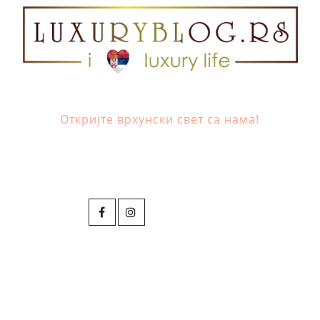
Откријте врхунски свет са нама!