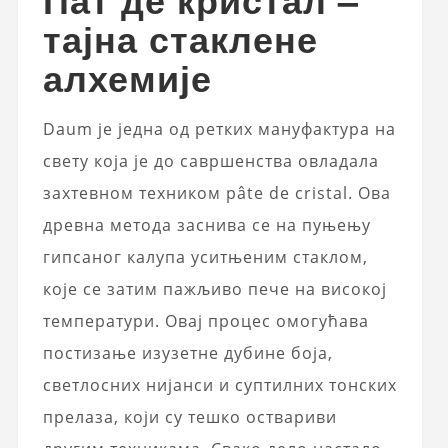
тајна стаклене
алхемије
Daum је једна од ретких мануфактура на
свету која је до савршенства овладала
захтевном техником pâte de cristal. Ова
древна метода заснива се на пуњењу
гипсаног калупа уситњеним стаклом,
које се затим пажљиво пече на високој
температури. Овај процес омогућава
постизање изузетне дубине боја,
светлосних нијанси и суптилних тонских
прелаза, који су тешко оствариви