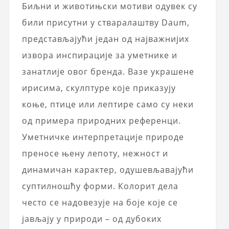
Биљни и животињски мотиви одувек су
били присутни у стваралаштву Daum,
представљајући један од најважнијих
извора инспирације за уметнике и
занатлије овог бренда. Вазе украшене
ирисима, скулптуре које приказују
коње
, птице или лептире само су неки
од примера природних референци.
Уметничке интерпретације природе
преносе њену лепоту, нежност и
динамичан карактер, одушевљавајући
суптилношћу форми. Колорит дела
често се надовезује на боје које се
јављају у природи – од дубоких