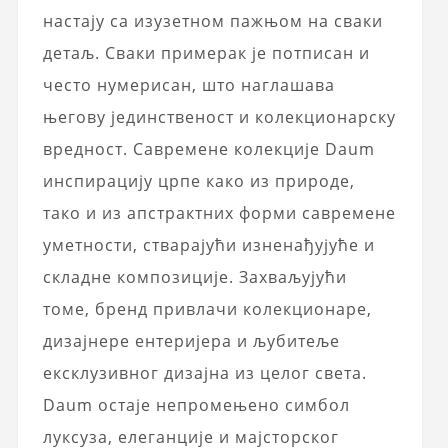
настају са изузетном пажњом на сваки
детаљ. Сваки примерак је потписан и
често нумерисан, што наглашава
његову јединственост и колекционарску
вредност. Савремене колекције Daum
инспирацију црпе како из природе,
тако и из апстрактних форми савремене
уметности, стварајући изненађујуће и
складне композиције. Захваљујући
томе, бренд привлачи колекционаре,
дизајнере ентеријера и љубитеље
ексклузивног дизајна из целог света.
Daum остаје непромењено симбол
луксуза, елеганције и мајсторског