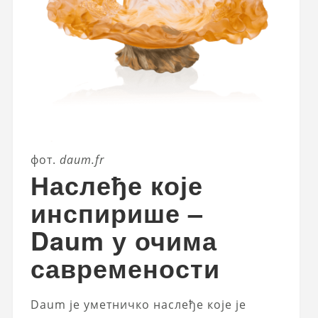
фот.
daum.fr
Наслеђе које
инспирише –
Daum у очима
савремености
Daum је уметничко наслеђе које је