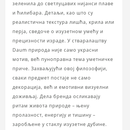
зеленила до светлуцавих нијанси плаве
и ћилибара. Детаљи, као што су
реалистична текстура лишћа, крила или
перја, сведоче о изузетном умећу и
прецизности израде. У стваралаштву
Daum природа није само украсни
мотив, већ пуноправна тема уметничке
приче. Захваљујући овој филозофији,
сваки предмет постаје не само
декорација
, већ и емотивни визуелни
доживљај. Дела бренда осликавају
ритам живота природе – њену
пролазност, енергију и тишину –
заробљене у стаклу изузетне дубине.