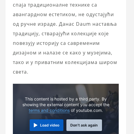
спаја традиционалне технике са
авангардном естетиком, не одустајући
од ручне израде. Данас Daum наставља
традицију, стварајући колекције које
повезују историју са савременим
дизајном и налазе се како у музејима,
тако и у приватним колекцијама широм
света.
This content is hosted by a third party. By
showing the external content you accept the
terms and conditions
of youtube.com.
Load video
Don't ask again