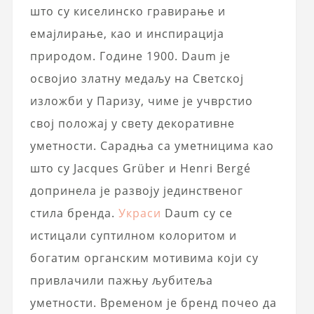
што су киселинско гравирање и
емајлирање, као и инспирација
природом. Године 1900. Daum је
освојио златну медаљу на Светској
изложби у Паризу, чиме је учврстио
свој положај у свету декоративне
уметности. Сарадња са уметницима као
што су Jacques Grüber и Henri Bergé
допринела је развоју јединственог
стила бренда.
Украси
Daum су се
истицали суптилном колоритом и
богатим органским мотивима који су
привлачили пажњу љубитеља
уметности. Временом је бренд почео да