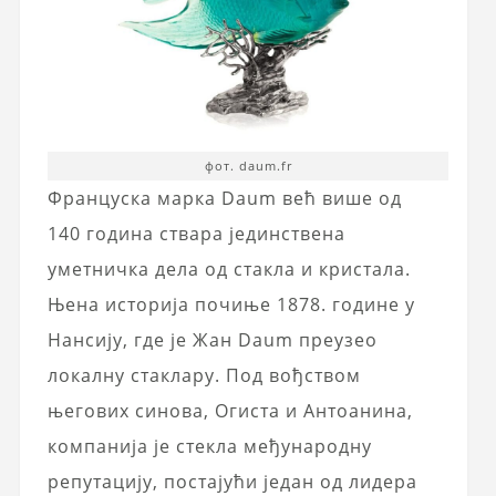
фот. daum.fr
Француска марка Daum већ више од
140 година ствара јединствена
уметничка дела од стакла и кристала.
Њена историја почиње 1878. године у
Нансију, где је Жан Daum преузео
локалну стаклару. Под вођством
његових синова, Огиста и Антоанина,
компанија је стекла међународну
репутацију, постајући један од лидера