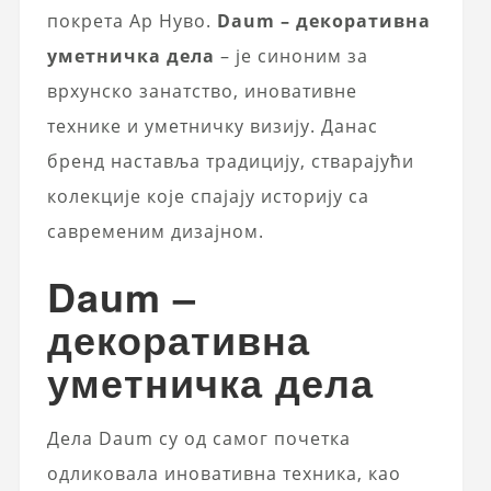
покрета Ар Нуво.
Daum – декоративна
уметничка дела
– је синоним за
врхунско занатство, иновативне
технике и уметничку визију. Данас
бренд наставља традицију, стварајући
колекције које спајају историју са
савременим дизајном.
Daum –
декоративна
уметничка дела
Дела Daum су од самог почетка
одликовала иновативна техника, као