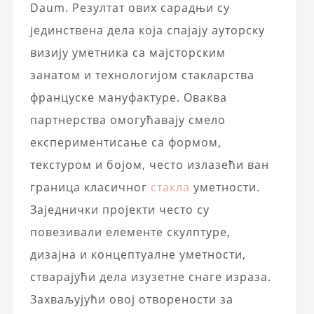
Daum. Резултат ових сарадњи су
јединствена дела која спајају ауторску
визију уметника са мајсторским
занатом и технологијом стакларства
француске мануфактуре. Оваква
партнерства омогућавају смело
експериментисање са формом,
текстуром и бојом, често излазећи ван
граница класичног
стакла
уметности.
Заједнички пројекти често су
повезивали елементе скулптуре,
дизајна и концептуалне уметности,
стварајући дела изузетне снаге израза.
Захваљујући овој отворености за