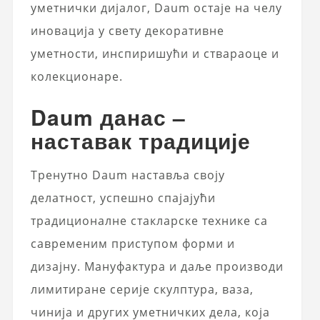
уметнички дијалог, Daum остаје на челу
иновација у свету декоративне
уметности, инспиришући и ствараоце и
колекционаре.
Daum данас –
наставак традиције
Тренутно Daum наставља своју
делатност, успешно спајајући
традиционалне стакларске технике са
савременим приступом форми и
дизајну. Мануфактура и даље производи
лимитиране серије скулптура, ваза,
чинија и других уметничких дела, која