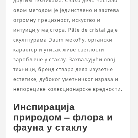
другим техникама. Свако дело настало
овом методом је јединствено и захтева
огромну прецизност, искуство и
интуицију мајстора. Pâte de cristal даје
скулптурама Daum мекоћу, органски
карактер и утисак живе светлости
заробљене у стаклу. Захваљујући овој
техници, бренд ствара дела изузетне
естетике, дубоког уметничког израза и
непорециве колекционарске вредности.
Инспирација
природом – флора и
фауна у стаклу