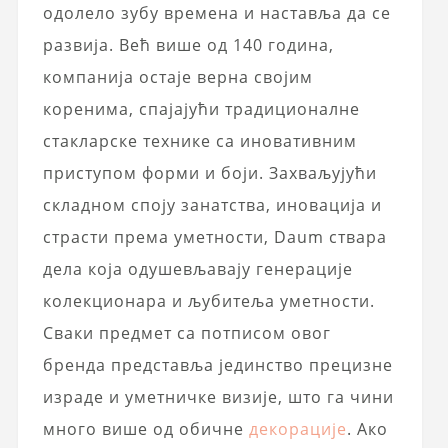
одолело зубу времена и наставља да се
развија. Већ више од 140 година,
компанија остаје верна својим
коренима, спајајући традиционалне
стакларске технике са иновативним
приступом форми и боји. Захваљујући
складном споју занатства, иновација и
страсти према уметности, Daum ствара
дела која одушевљавају генерације
колекционара и љубитеља уметности.
Сваки предмет са потписом овог
бренда представља јединство прецизне
израде и уметничке визије, што га чини
много више од обичне
декорације
. Ако