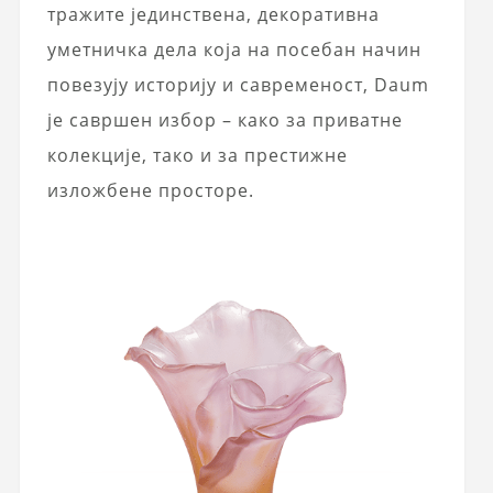
тражите јединствена, декоративна
уметничка дела која на посебан начин
повезују историју и савременост, Daum
је савршен избор – како за приватне
колекције, тако и за престижне
изложбене просторе.