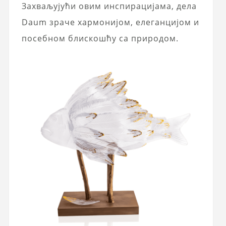
Захваљујући овим инспирацијама, дела
Daum зраче хармонијом, елеганцијом и
посебном блискошћу са природом.