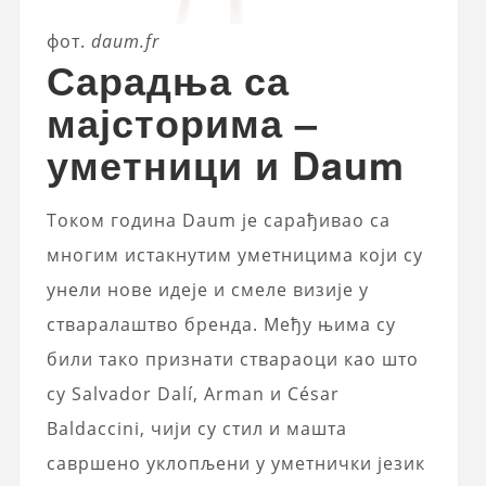
фот.
daum.fr
Сарадња са
мајсторима –
уметници и Daum
Током година Daum је сарађивао са
многим истакнутим уметницима који су
унели нове идеје и смеле визије у
стваралаштво бренда. Међу њима су
били тако признати ствараоци као што
су Salvador Dalí, Arman и César
Baldaccini, чији су стил и машта
савршено уклопљени у уметнички језик