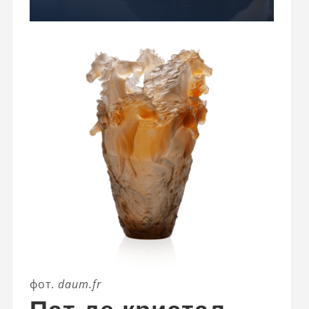
фот.
daum.fr
Пат де кристал –