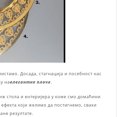
истамо. Досада, стагнација и посебност нас
у на
елегантне плоче
.
иж стола и ентеријера у коме смо домаћини
д ефекта који желимо да постигнемо, сваки
ане резултате.