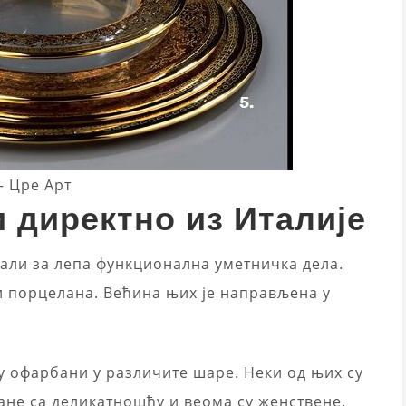
– Цре Арт
 директно из Италије
вали за лепа функционална уметничка дела.
и порцелана. Већина њих је направљена у
у офарбани у различите шаре. Неки од њих су
зане са деликатношћу и веома су женствене.