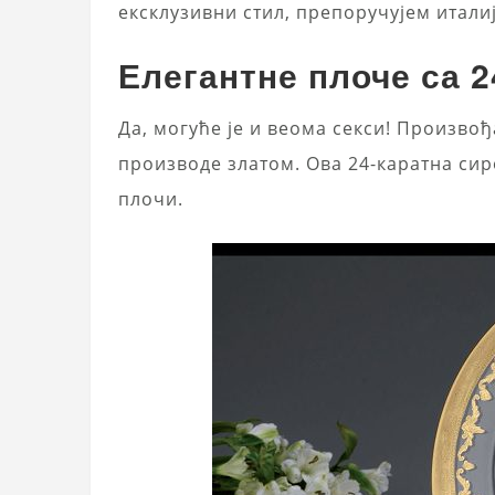
ексклузивни стил, препоручујем итали
Елегантне плоче са 
Да, могуће је и веома секси! Произво
производе златом. Ова 24-каратна сиро
плочи.