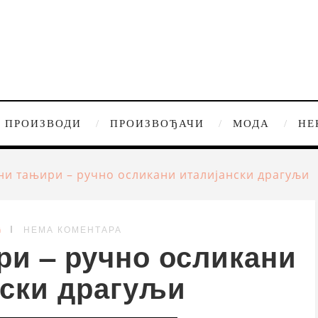
ПРОИЗВОДИ
ПРОИЗВОЂАЧИ
МОДА
НЕ
ни тањири – ручно осликани италијански драгуљи
G
НЕМА КОМЕНТАРА
ри – ручно осликани
нски драгуљи