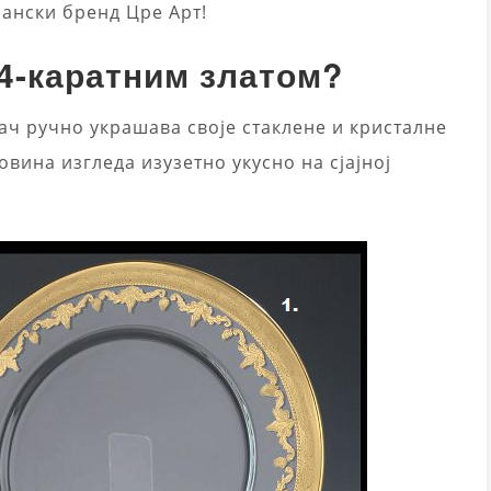
јански бренд Цре Арт!
24-каратним златом?
ђач ручно украшава своје стаклене и кристалне
вина изгледа изузетно укусно на сјајној