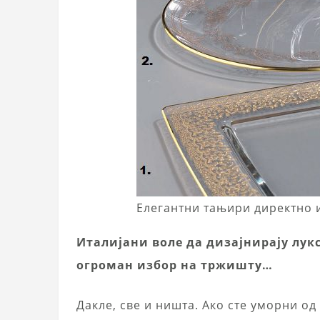
Елегантни тањири директно 
Италијани воле да дизајнирају лук
огроман избор на тржишту…
Дакле, све и ништа. Ако сте уморни о