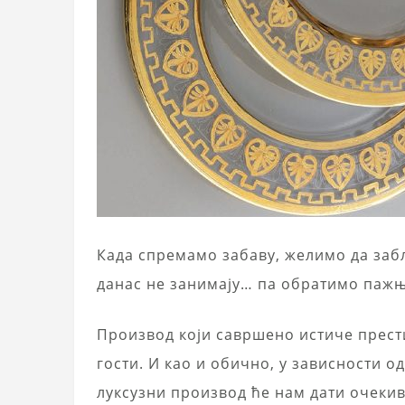
Када спремамо забаву, желимо да забл
данас не занимају… па обратимо пажњ
Производ који савршено истиче прест
гости. И као и обично, у зависности о
луксузни производ ће нам дати очекив