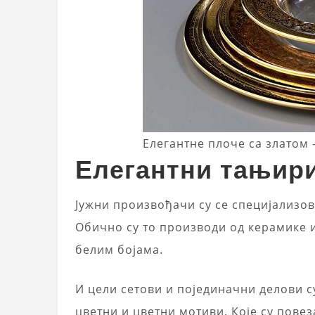
Елегантне плоче са златом 
Елегантни тањири
Јужни произвођачи су се специјализо
Обично су то производи од керамике 
белим бојама.
И цели сетови и појединачни делови с
цветни и цветни мотиви. Које су пове