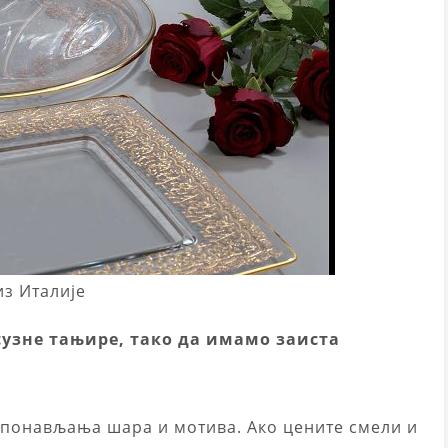
из Италије
сузне тањире, тако да имамо заиста
д понављања шара и мотива. Ако цените смели и