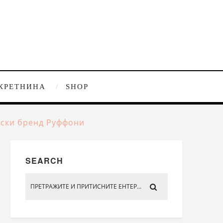
КРЕТНИНА
SHOP
нски бренд Руффони
SEARCH