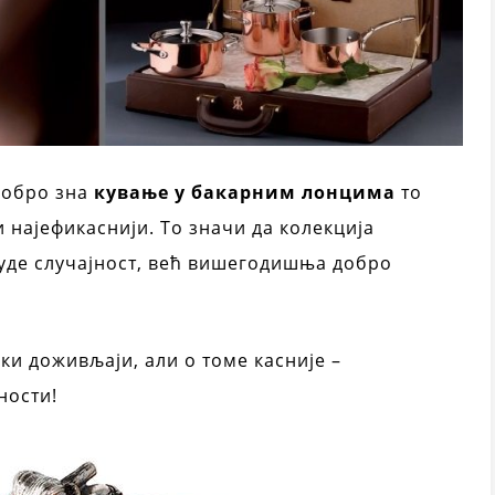
добро зна
кување у бакарним лонцима
то
 најефикаснији. То значи да колекција
буде случајност, већ вишегодишња добро
ки доживљаји, али о томе касније –
ности!