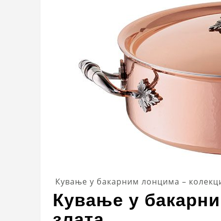
Кување у бакарним лонцима – колекц
Кување у бакарн
злата