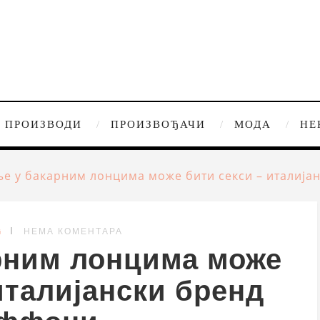
ПРОИЗВОДИ
ПРОИЗВОЂАЧИ
МОДА
НЕ
е у бакарним лонцима може бити секси – италија
G
НЕМА КОМЕНТАРА
рним лонцима може
италијански бренд