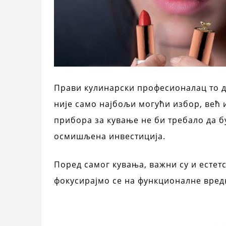
Прави кулинарски професионалац то 
није само најбољи могући избор, већ и
прибора за кување не би требало да 
осмишљена инвестиција.
Поред самог кувања, важни су и естетс
фокусирајмо се на функционалне вред