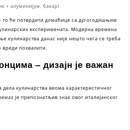
к + алуминијум, бакар!
 – то ће потврдити домаћице са дугогодишњим
кулинарских експеримената. Модерна времена
ње кулинарства данас није нешто чега се треба
е вреди похвалити.
нцима – дизајн је важан
а дела кулинарства веома карактеристичног
емаз је препознатљив знак овог италијанског