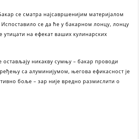
 Бакар се сматра најсавршенијим материјалом
 Испоставило се да ће у бакарном лонцу, лонцу
е утицати на ефекат ваших кулинарских
е остављају никакву сумњу – бакар проводи
поређењу са алуминијумом, његова ефикасност је
нитивно боље – зар није вредно размислити о