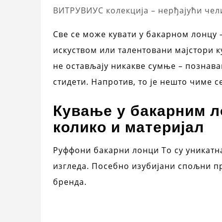
ВИТРУВИУС колекција – нерђајући чели
Све се може кувати у бакарном лонцу
искуством или талентовани мајстори 
не остављају никакве сумње – познава
стидети. Напротив, то је нешто чиме с
Кување у бакарним ло
колико и материјал
Руффони бакарни лонци То су уникатн
изгледа. Посебно изубијани спољни пр
бренда.