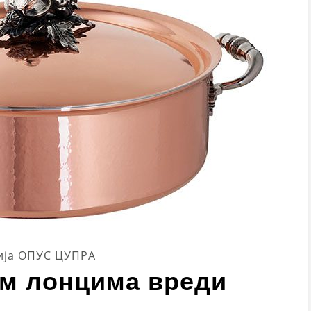
ија ОПУС ЦУПРА
им лонцима вреди