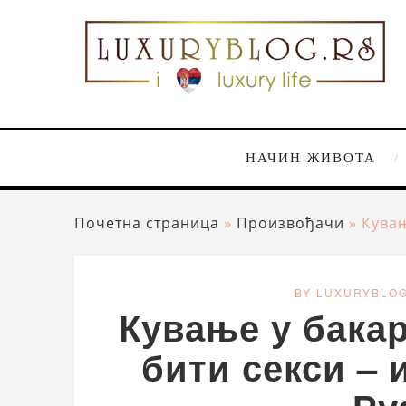
НАЧИН ЖИВОТА
Почетна страница
»
Произвођачи
»
Кувањ
BY LUXURYBLO
Кување у бака
бити секси – 