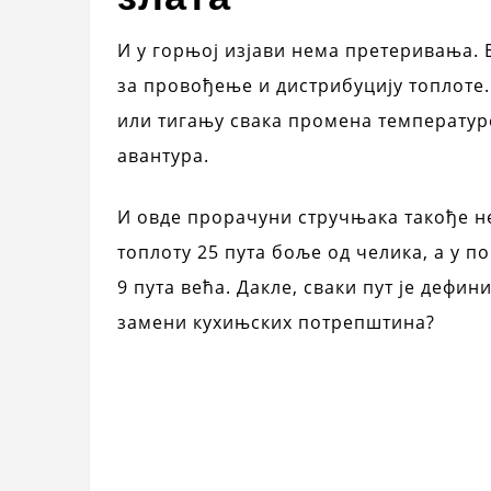
И у горњој изјави нема претеривања.
за провођење и дистрибуцију топлоте.
или тигању свака промена температур
авантура.
И овде прорачуни стручњака такође н
топлоту 25 пута боље од челика, а у 
9 пута већа. Дакле, сваки пут је дефи
замени кухињских потрепштина?