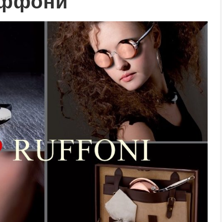
ффони