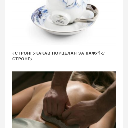
<СТРОНГ>КАКАВ ПОРЦЕЛАН ЗА КАФУ?</
СТРОНГ>