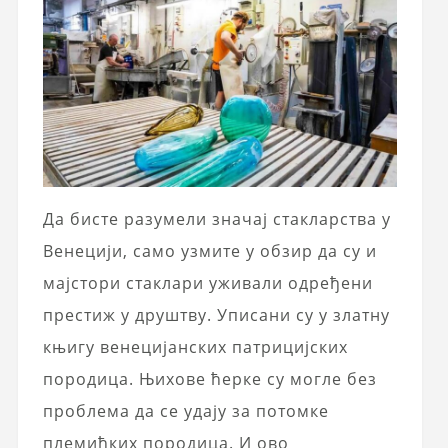
Да бисте разумели значај стакларства у
Венецији, само узмите у обзир да су и
мајстори стаклари уживали одређени
престиж у друштву. Уписани су у златну
књигу венецијанских патрицијских
породица. Њихове ћерке су могле без
проблема да се удају за потомке
племићких породица. И ово