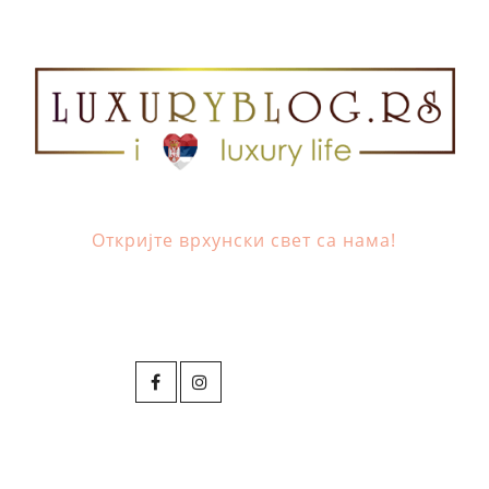
Откријте врхунски свет са нама!