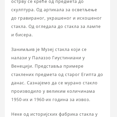
острву се креће од предмета до
скулптура. Од артикала за осветљење
до гравираног, украшеног и искошеног
стакла. Од огледала до стакла за лампе
и бисера.
Занимљив је Музеј стакла који се
налази у Палаззо Гиустиниани у
Венецији. Представља примере
стаклених предмета од старог Египта до
данас. Сазнајемо да се мурано стакло
производило у великим количинама
1950-их и 1960-их година за извоз.
Неке од историјских фабрика стакла у