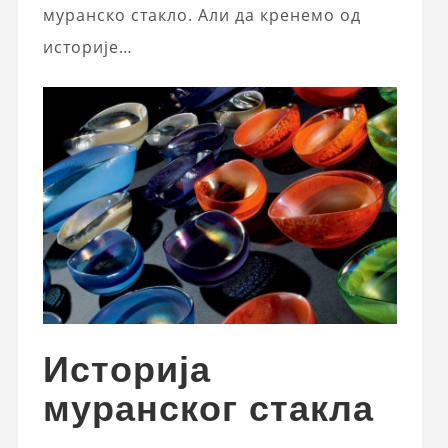
муранско стакло. Али да кренемо од
историје…
Историја
муранског стакла