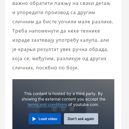
важно обратити пажњу на сваки детаљ
и упоредити производ са другим
сличним да бисте уочили мале разлике.
Треба напоменути да неке технике
израде захтевају употребу калупа, али
је крајњи резултат увек ручна обрада,
која се, међутим, разликује од других
сличних, посебно по боји.
This content is hosted by a third party. By
showing the external content you accept the
terms and conditions
of youtube.com.
Load video
Don't ask again