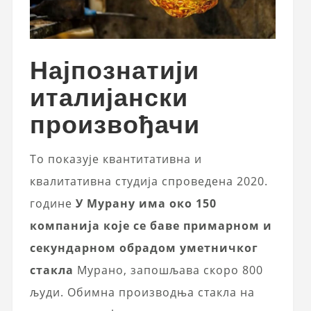
Најпознатији
италијански
произвођачи
То показује квантитативна и
квалитативна студија спроведена 2020.
године
У Мурану има око 150
компанија које се баве примарном и
секундарном обрадом уметничког
стакла
Мурано, запошљава скоро 800
људи. Обимна производња стакла на