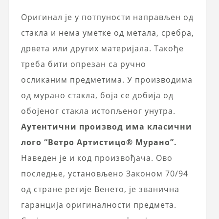
Оригинал је у потпуности направљен од
стакла и нема уметке од метала, сребра,
дрвета или других материјала. Такође
треба бити опрезан са ручно
осликаним предметима. У производима
од мурано стакла, боја се добија од
обојеног стакла истопљеног унутра.
Аутентични производ има класични
лого “Ветро Артистицо® Мурано”.
Наведен је и код произвођача. Ово
последње, установљено Законом 70/94
од стране регије Венето, је званична
гаранција оригиналности предмета.