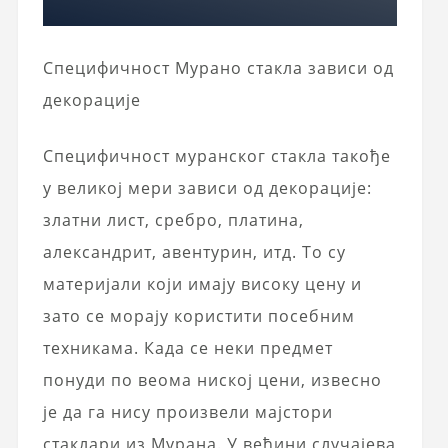
Специфичност Мурано стакла зависи од
декорације
Специфичност муранског стакла такође
у великој мери зависи од декорације:
златни лист, сребро, платина,
александрит, авентурин, итд. То су
материјали који имају високу цену и
зато се морају користити посебним
техникама. Када се неки предмет
понуди по веома ниској цени, извесно
је да га нису произвели мајстори
стаклари из Мурана. У већини случајева