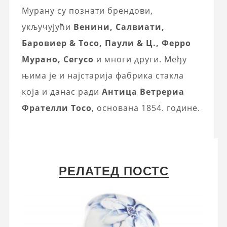
Мурану су познати брендови,
укључујући
Венини, Салвиати,
Баровиер & Тосо, Паули & Ц., Ферро
Мурано, Сегусо
и многи други. Међу
њима је и најстарија фабрика стакла
која и данас ради
Антица Ветрериа
Фрателли Тосо
, основана 1854. године.
РЕЛАТЕД ПОСТС