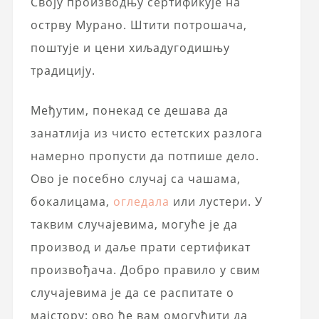
Своју производњу сертификује на
острву Мурано. Штити потрошача,
поштује и цени хиљадугодишњу
традицију.
Међутим, понекад се дешава да
занатлија из чисто естетских разлога
намерно пропусти да потпише дело.
Ово је посебно случај са чашама,
бокалицама,
огледала
или лустери. У
таквим случајевима, могуће је да
производ и даље прати сертификат
произвођача. Добро правило у свим
случајевима је да се распитате о
мајстору: ово ће вам омогућити да