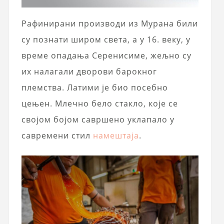
Рафинирани производи из Мурана били
су познати широм света, а у 16. веку, у
време опадања Серенисиме, жељно су
их налагали дворови барокног
племства. Латими је био посебно
цењен. Млечно бело стакло, које се
својом бојом савршено уклапало у
савремени стил
намештаја
.