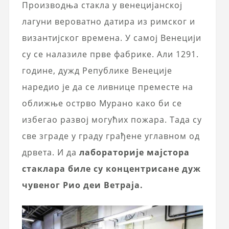
Производња стакла у венецијанској
лагуни вероватно датира из римског и
византијског времена. У самој Венецији
су се налазиле прве фабрике. Али 1291.
године, дужд Републике Венеције
наредио је да се ливнице преместе на
оближње острво Мурано како би се
избегао развој могућих пожара. Тада су
све зграде у граду грађене углавном од
дрвета. И да
лабораторије мајстора
стаклара биле су концентрисане дуж
чувеног Рио деи Ветраја.