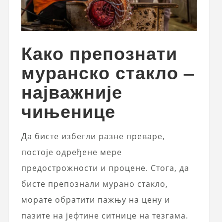
Како препознати
муранско стакло –
најважније
чињенице
Да бисте избегли разне преваре,
постоје одређене мере
предострожности и процене. Стога, да
бисте препознали мурано стакло,
морате обратити пажњу на цену и
пазите на јефтине ситнице на тезгама.