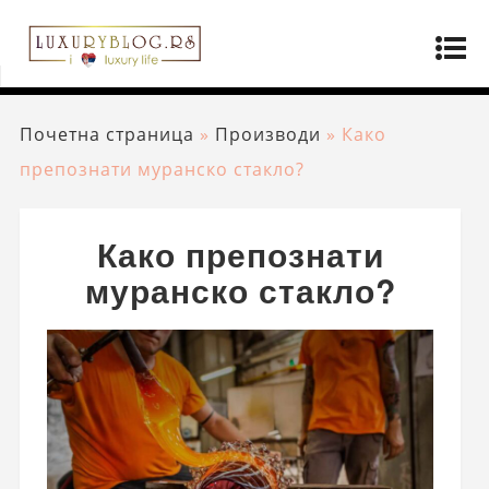
Почетна страница
»
Производи
»
Како
препознати муранско стакло?
Како препознати
муранско стакло?