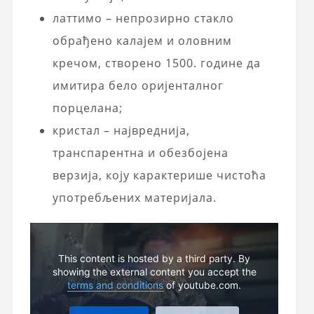
латтимо – непрозирно стакло
обрађено калајем и оловним
кречом, створено 1500. године да
имитира бело оријенталног
порцелана;
кристал – највреднија,
транспарентна и обезбојена
верзија, коју карактерише чистоћа
употребљених материјала.
This content is hosted by a third party. By
showing the external content you accept the
terms and conditions
of youtube.com.