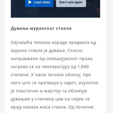
Load video
Don't ask again
Дување муранског стакла
Најчешћа техника израде предмета од
мурано стакла је дување. Стакло,
направљено од силицијумског праха,
загрева се на температуру од 1.600
степени. У овом течном облику, пре
него што се претвори у чврст, изузетно
је пластичан и мајстор га обликује
дувањем у стаклену цев на чијем се
крају налази маса стакла. Од почетне