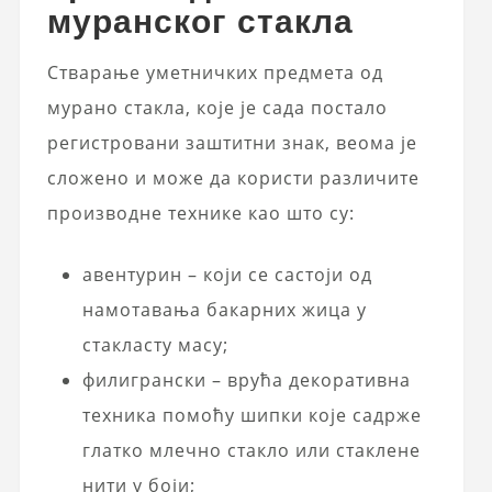
муранског стакла
Стварање уметничких предмета од
мурано стакла, које је сада постало
регистровани заштитни знак, веома је
сложено и може да користи различите
производне технике као што су:
авентурин – који се састоји од
намотавања бакарних жица у
стакласту масу;
филигрански – врућа декоративна
техника помоћу шипки које садрже
глатко млечно стакло или стаклене
нити у боји;