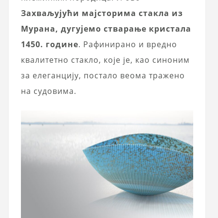
Захваљујући мајсторима стакла из
Мурана, дугујемо стварање кристала
1450. године
. Рафинирано и вредно
квалитетно стакло, које је, као синоним
за елеганцију, постало веома тражено
на судовима.