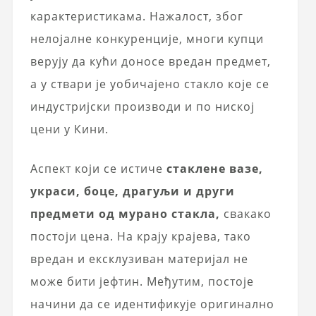
карактеристикама. Нажалост, због
нелојалне конкуренције, многи купци
верују да кући доносе вредан предмет,
а у ствари је уобичајено стакло које се
индустријски производи и по ниској
цени у Кини.
Аспект који се истиче
стаклене вазе,
украси, боце, драгуљи и други
предмети од мурано стакла,
свакако
постоји цена. На крају крајева, тако
вредан и ексклузиван материјал не
може бити јефтин. Међутим, постоје
начини да се идентификује оригинално