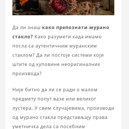
Да ли знаш
како препознати мурано
стакло?
Како разумети када имамо
посла са аутентичним муранским
стаклом? Да ли постоје системи који
штите од куповине неоригиналних
производа?
Није битно да ли се ради о малом
предмету попут вазе или великог
лустера. У свим случајевима, производи
од мурано стакла представљају права
уметничка дела са посебним