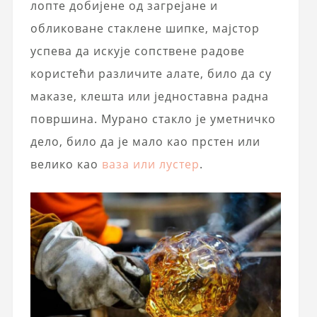
лопте добијене од загрејане и
обликоване стаклене шипке, мајстор
успева да искује сопствене радове
користећи различите алате, било да су
маказе, клешта или једноставна радна
површина. Мурано стакло је уметничко
дело, било да је мало као прстен или
велико као
ваза или лустер
.