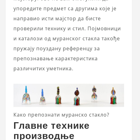
упоредите предмет са другима које је
направио исти мајстор да бисте
проверили технику и стил. Појмовници
и каталози од муранског стакла такође
пружају поуздану референцу за
препознавање карактеристика
различитих уметника.
Како препознати муранско стакло?
Главне технике
производње