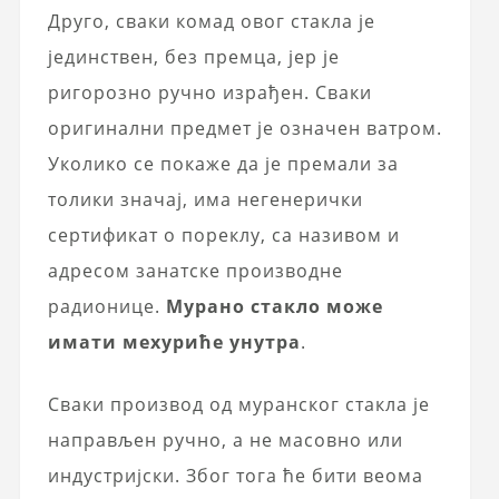
Друго, сваки комад овог стакла је
јединствен, без премца, јер је
ригорозно ручно израђен. Сваки
оригинални предмет је означен ватром.
Уколико се покаже да је премали за
толики значај, има негенерички
сертификат о пореклу, са називом и
адресом занатске производне
радионице.
Мурано стакло може
имати мехуриће унутра
.
Сваки производ од муранског стакла је
направљен ручно, а не масовно или
индустријски. Због тога ће бити веома