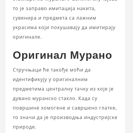
то је заправо имитација накита,
сувенира и предмета са лажним
украсима који покушавају да имитирају
оригинале.
Оригинал Мурано
Стручњаци ће такође моћи да
идентификују у оригиналним
предметима централну тачку из које је
дувано муранско стакло. Када су
површине хомогене и савршено глатке,
то значи да је производња индустријске
природе.