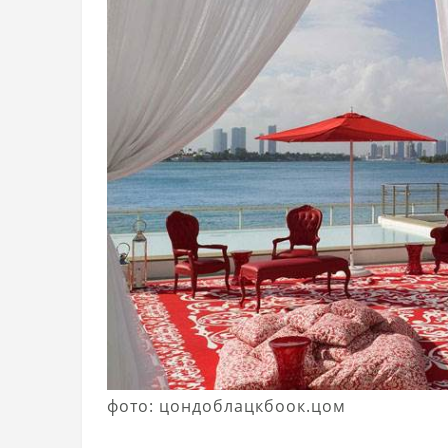
фото: цондоблацкбоок.цом