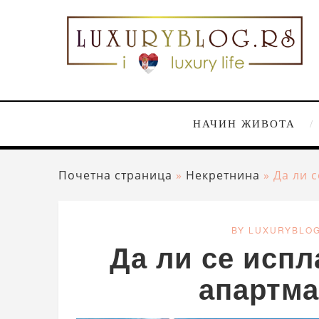
НАЧИН ЖИВОТА
Почетна страница
»
Некретнина
»
Да ли 
BY LUXURYBLO
Да ли се испл
апартма