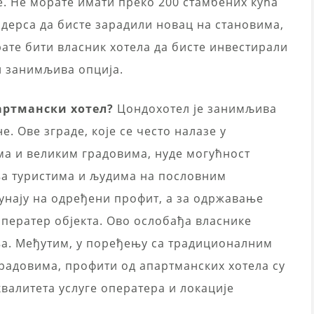
. Не морате имати преко 200 стамбених кућа
дерса да бисте зарадили новац на становима,
ате бити власник хотела да бисте инвестирали
и занимљива опција.
партмански хотел?
Цондохотел је занимљива
. Ове зграде, које се често налазе у
а и великим градовима, нуде могућност
а туристима и људима на пословним
унају на одређени профит, а за одржавање
оператер објекта. Ово ослобађа власнике
а. Међутим, у поређењу са традиционалним
радовима, профити од апартманских хотела су
квалитета услуге оператера и локације