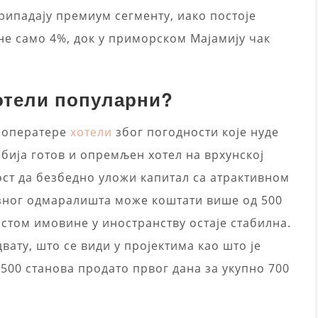
припадају премиум сегменту, иако постоје
ине само 4%, док у приморском Мајамију чак
отели популарни?
и оператере
хотели
због погодности које нуде
бија готов и опремљен хотел на врхунској
ост да безбедно уложи капитал са атрактивном
зног одмаралишта може коштати више од 500
стом имовине у иностранству остаје стабилна.
ату, што се види у пројектима као што је
х 500 станова продато првог дана за укупно 700