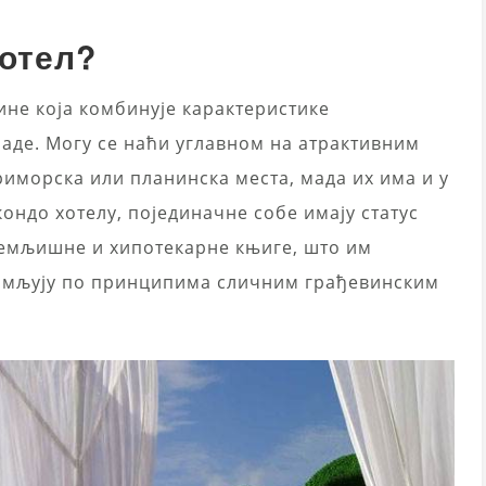
хотел?
ине која комбинује карактеристике
аде. Могу се наћи углавном на атрактивним
риморска или планинска места, мада их има и у
ондо хотелу, појединачне собе имају статус
 земљишне и хипотекарне књиге, што им
најмљују по принципима сличним грађевинским