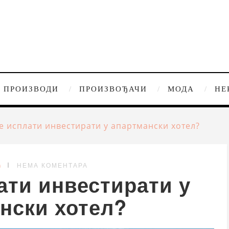
ПРОИЗВОДИ
ПРОИЗВОЂАЧИ
МОДА
НЕ
се исплати инвестирати у апартмански хотел?
G
НЕМА КОМЕНТАРА
ати инвестирати у
нски хотел?