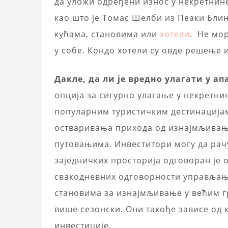
да уложи одређени износ у некретнине
као што је Томас Шелби из Пеаки Блин
кућама, становима или
хотели
. Не мор
у собе. Кондо хотели су овде решење 
Дакле, да ли је вредно улагати у а
опција за сигурно улагање у некретнине
популарним туристичким дестинацијам
остваривања прихода од изнајмљивањ
путовањима. Инвеститори могу да рач
заједничких просторија одговоран је 
свакодневних одговорности управљањ
становима за изнајмљивање у већим г
више сезонски. Они такође зависе од 
инвестиције.