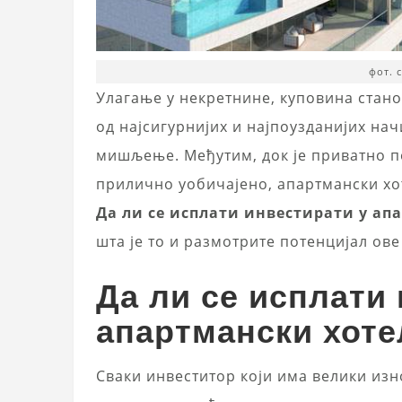
фот. 
Улагање у некретнине, куповина стано
од најсигурнијих и најпоузданијих на
мишљење. Међутим, док је приватно п
прилично уобичајено, апартмански хот
Да ли се исплати инвестирати у ап
шта је то и размотрите потенцијал ов
Да ли се исплати
апартмански хоте
Сваки инвеститор који има велики изн