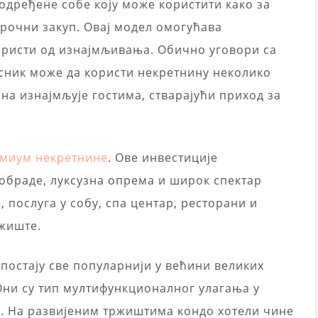
 одређене собе коју може користити како за
орочни закуп. Овај модел омогућава
ористи од изнајмљивања. Обично уговори са
асник може да користи некретнину неколико
на изнајмљује гостима, стварајући приход за
миум некретнине
. Ове инвестиције
обраде, луксузна опрема и широк спектар
, послуга у собу, спа центар, ресторани и
жиште.
постају све популарнији у већини великих
Они су тип мултифункционалног улагања у
а. На развијеним тржиштима кондо хотели чине