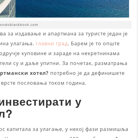
condoblackbook.com
ва за издавање и апартмана за туристе један је
чина улагања.
главни град
. Барем је то опште
одручје куповине и зараде на некретнинама
ели су и даље упитни. За почетак, разматрања
артмански хотел?
потребно је да дефинишете
е врсте пословања током година.
 инвестирати у
л?
ос капитала за улагање, у некој фази размишља