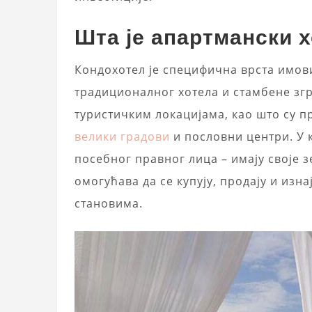
Шта је апартмански 
Кондохотел је специфична врста имов
традиционалног хотела и стамбене згр
туристичким локацијама, као што су п
велики градови
и пословни центри. У к
посебног правног лица – имају своје
омогућава да се купују, продају и из
становима.