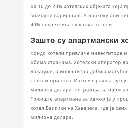
од 10 до 20% хотелских објеката који 
значајне варијације. У Банкоку они ч
40% некретнина су кондо хотели.
Зашто су апартмански х
Кондо хотели привлаче инвеститоре 
обема странама. Хотелски оператер до
локацији, а инвеститор добија могућн
стопом приноса. Иако изградња луксу
милиона долара, потражња за овом вр
Тржиште апартмана за одмор је у процв
хотел Ваикики на Хавајима, где је сви
милиона долара.