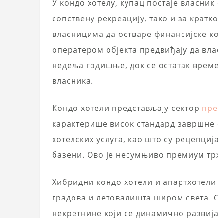
У кондо хотелу, купац постаје власник
сопствену рекреацију, тако и за кратк
власницима да остваре финансијске к
оператером објекта предвиђају да вл
недеља годишње, док се остатак време
власника.
Кондо хотели представљају сектор
пре
карактерише висок стандард завршне 
хотелских услуга, као што су рецепција
базени. Ово је несумњиво премиум тр
Хибридни кондо хотели и апартхотели 
градова и летовалишта широм света. 
некретнине који се динамично развиј