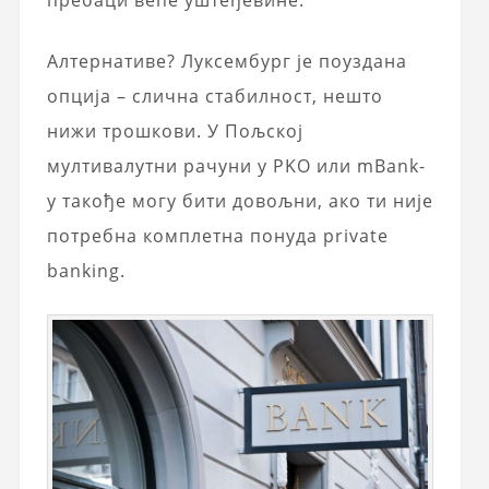
пребаци веће уштеђевине.
Алтернативе? Луксембург је поуздана
опција – слична стабилност, нешто
нижи трошкови. У Пољској
мултивалутни рачуни у PKO или mBank-
у такође могу бити довољни, ако ти није
потребна комплетна понуда private
banking.