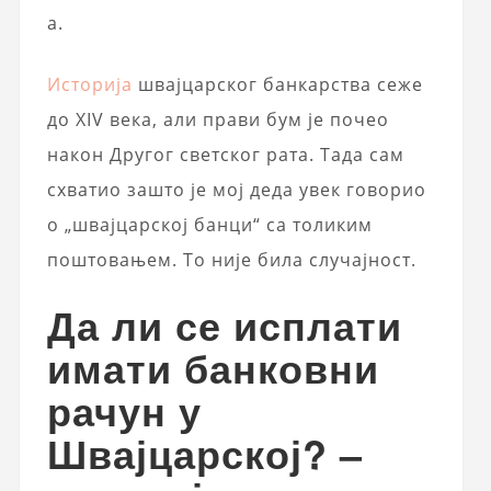
а.
Историја
швајцарског банкарства сеже
до XIV века, али прави бум је почео
након Другог светског рата. Тада сам
схватио зашто је мој деда увек говорио
о „швајцарској банци“ са толиким
поштовањем. То није била случајност.
Да ли се исплати
имати банковни
рачун у
Швајцарској? –