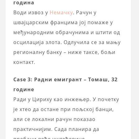
година
Води извоз у
Немачку
. Рачун у
швајцарским францима јој помаже у
међународним обрачунима и штити од
осцилација злота. Одлучила се за мању
регионалну банку – ниже таксе, бољи
контакт.
Case 3: Радни емигрант – Томаш, 32
године
Ради у Цириху као инжењер. У почетку
је хтео да остане при пољској банци,
али се локални рачун показао
практичнијим. Сада планира да