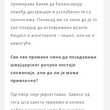
приморава банке да балансирају
између дискреције и усклађености са
прописима. Понекад ми се чини да је то
као покушај да истовремено возите
бицикл и жонглирате – тешко, али не и
немогуће.
Све ове промене чине да поседовање
швајцарског рачуна постаје
сложеније, али да ли је мање
привлачно?
Одговор није једноставан. Зависи од
тога шта заиста тражимо и колико