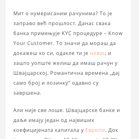
Мит о нумерисаним рачунима? То је
заправо већ прошлост. Данас свака
банка примењује KYC процедуре – Know
Your Customer. То значи да мораш да
докажеш ко си, одакле ти је
новац
и
зашто уопште желиш да имаш рачун у
Швајцарској. Романтична времена „дај
само број и лозинку“ одавно су
завршена.
Али није све лоше. Швајцарске банке и
даље имају један од највиших
коефицијената капитала у
Европи
. Док