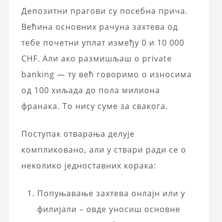
Депозитни прагови су посебна прича.
Већина основних рачуна захтева од
тебе почетни уплат између 0 и 10 000
CHF. Али ако размишљаш о private
banking — ту већ говоримо о износима
од 100 хиљада до пола милиона
франака. То нису суме за свакога.
Поступак отварања делује
компликовано, али у ствари ради се о
неколико једноставних корака:
Попуњавање захтева онлајн или у
филијали – овде уносиш основне