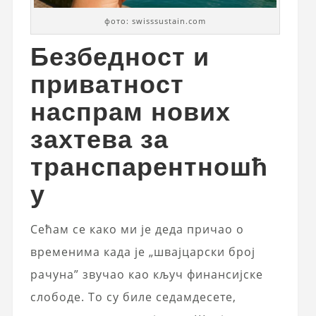
фото: swisssustain.com
Безбедност и
приватност
наспрам нових
захтева за
транспарентношћ
у
Сећам се како ми је деда причао о
временима када је „швајцарски број
рачуна” звучао као кључ финансијске
слободе. То су биле седамдесете,