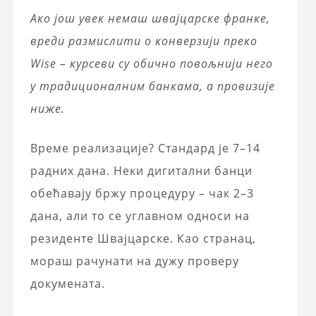
Ако још увек немаш швајцарске франке,
вреди размислити о конверзији преко
Wise – курсеви су обично повољнији него
у традиционалним банкама, а провизије
ниже.
Време реализације? Стандард је 7–14
радних дана. Неки дигитални банци
обећавају бржу процедуру – чак 2–3
дана, али то се углавном односи на
резиденте Швајцарске. Као странац,
мораш рачунати на дужу проверу
докумената.