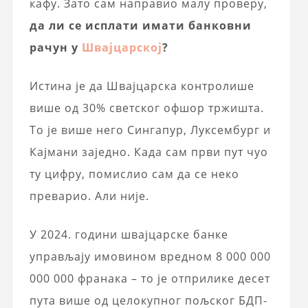
кафу. Зато сам направио малу проверу,
да ли се исплати имати банковни
рачун у
Швајцарској
?
Истина је да Швајцарска контролише
више од 30% светског офшор тржишта.
То је више него Сингапур, Луксембург и
Кајмани заједно. Када сам први пут чуо
ту цифру, помислио сам да се неко
преварио. Али није.
У 2024. години швајцарске банке
управљају имовином вредном 8 000 000
000 000 франака – то је отприлике десет
пута више од целокупног пољског БДП-