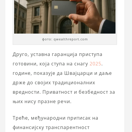
фото: qwealthreport.com
Друго, уставна гаранција приступа
готовини, која ступа на снагу
2025
.
године, показује да Швајцарци и даље
држе до својих традиционалних
вредности. Приватност и безбедност за
њих нису празне речи.
Треће, међународни притисак на
финансијску транспарентност