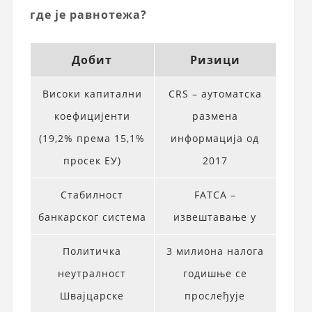
где је равнотежа?
Добит
Ризици
Високи капитални
CRS – аутоматска
коефицијенти
размена
(19,2% према 15,1%
информација од
просек ЕУ)
2017
Стабилност
FATCA –
банкарског система
извештавање у
Политичка
3 милиона налога
неутралност
годишње се
Швајцарске
прослеђује