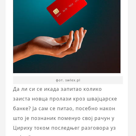
фот. swlex.pl
Да ли си се икада запитао колико
заиста новца пролази кроз швајцарске
банке? Ја сам се питао, посебно након
што је познаник поменуо свој рачун у
Цириху током последњег разговора уз