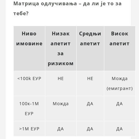
Матрица одлучивања – да ли је то за
тебе?
Ниво
Низак
Средњи
Висок
имовине
апетит
апетит
апетит
за
ризиком
<100k ЕУР
НЕ
НЕ
Можда
(емигрант)
100к-1М
Можда
ДА
ДА
ЕУР
>1М ЕУР
ДА
ДА
ДА