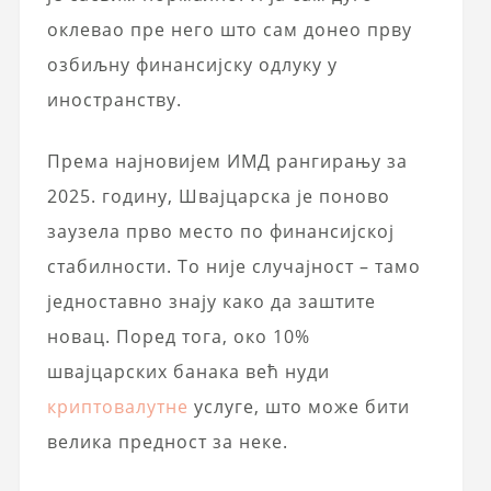
оклевао пре него што сам донео прву
озбиљну финансијску одлуку у
иностранству.
Према најновијем ИМД рангирању за
2025. годину, Швајцарска је поново
заузела прво место по финансијској
стабилности. То није случајност – тамо
једноставно знају како да заштите
новац. Поред тога, око 10%
швајцарских банака већ нуди
криптовалутне
услуге, што може бити
велика предност за неке.