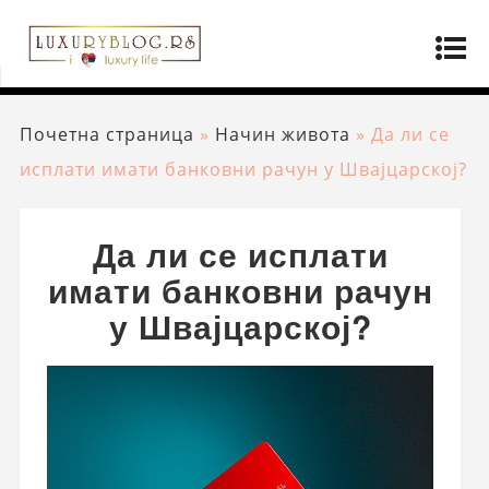
Почетна страница
»
Начин живота
»
Да ли се
исплати имати банковни рачун у Швајцарској?
Да ли се исплати
имати банковни рачун
у Швајцарској?