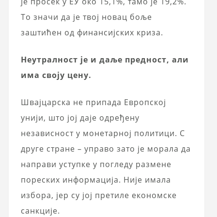
је просек у ЕУ око 15,1%, тамо је 19,2%.
То значи да је твој новац боље
заштићен од финансијских криза.
Неутралност је и даље предност, али
има своју цену.
Швајцарска не припада Европској
унији, што јој даје одређену
независност у монетарној политици. С
друге стране – управо зато је морала да
направи уступке у погледу размене
пореских информација. Није имала
избора, јер су јој претиле економске
санкције.