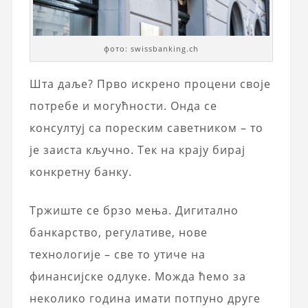
фото: swissbanking.ch
Шта даље? Прво искрено процени своје
потребе и могућности. Онда се
консултуј са пореским саветником – то
је заиста кључно. Тек на крају бирај
конкретну банку.
Тржиште се брзо мења. Дигитално
банкарство, регулативе, нове
технологије – све то утиче на
финансијске одлуке. Можда ћемо за
неколико година имати потпуно друге