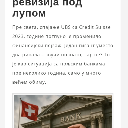
ревизија под
лупом
Пре свега, спајање UBS са Credit Suisse
2023. године потпуно је променило
финансијски пејзаж. Један гигант уместо
два ривала – звучи познато, зар не? То
је као ситуација са пољским банкама
пре неколико година, само у много
већем обиму.