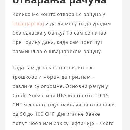
Колико ме кошта отварање рачуна у
Швајцарској
и да ли могу то да урадим
без одласка у банку? То сам се питао
пре годину дана, када сам први пут
размишљао о швајцарском рачуну.
Тада сам детаљно проверио све
трошкове и морам да признам –
разлике су огромне. Основни рачун у
Credit Suisse или UBS кошта око 10-15
CHF месечно, плус накнада за отварање
од 50 до 100 CHF. Дигиталне банке
попут Neon или Zak су јефтиније – често