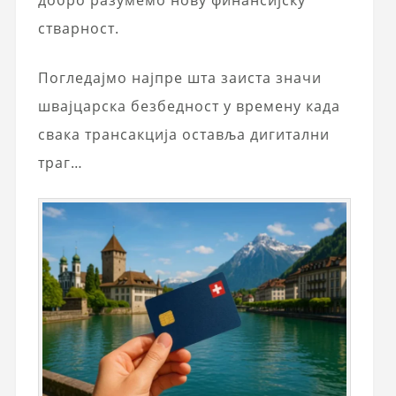
добро разумемо нову финансијску
стварност.
Погледајмо најпре шта заиста значи
швајцарска безбедност у времену када
свака трансакција оставља дигитални
траг…