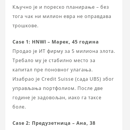
Кључно је и пореско планирање – без
тога чак ни милион евра не оправдава
трошкове.
Case 1: HNWI – Марек, 45 година
Продао је ИТ фирму за 5 милиона злота.
Требало му је стабилно место за
капитал пре поновног улагања.
Изабрао је Credit Suisse (сада UBS) због
управљања портфолиом. После две
године је задовољан, иако га таксе
боле.
Case 2: Предузетница – Ана, 38