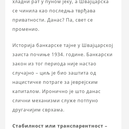
хладни рат у пуном јеку, а Швајцарска
се чинила као последња тврђава
приватности. Данас? Па, свет се
променио.
Историја банкарске тајне у Швајцарској
заиста почиње 1934. године. Банкарски
закон из тог периода није настао
случајно – циљ је био заштита од
нацистичке потраге за јеврејским
капиталом. Иронично је што данас
слични механизми служе потпуно
другачијим сврхама.
Стабилност или транспарентност –