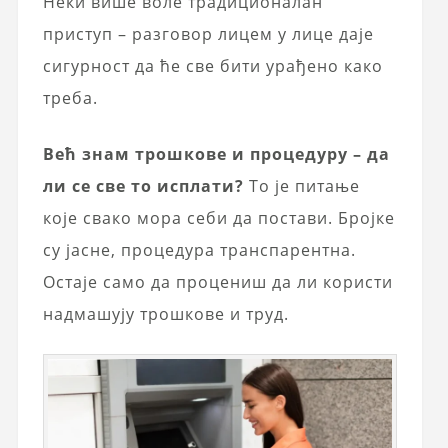
Неки више воле традиционалан
приступ – разговор лицем у лице даје
сигурност да ће све бити урађено како
треба.
Већ знам трошкове и процедуру – да
ли се све то исплати?
То је питање
које свако мора себи да постави. Бројке
су јасне, процедура транспарентна.
Остаје само да процениш да ли користи
надмашују трошкове и труд.