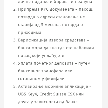
личне податке и бираш тип рачуна
Припрема KYC докумената – пасош,
потврда о адреси становања не
старија од 3 месеца, потврда о
приходима
Верификација извора средстава –
банка мора да зна где сте набавили
новац који уплаћујете
Уплата почетног депозита – путем
банковног трансфера или
готовином у филијали
Активирање мобилне апликације –
UBS Key4, Credit Suisse CSX или
друга у зависности од банке