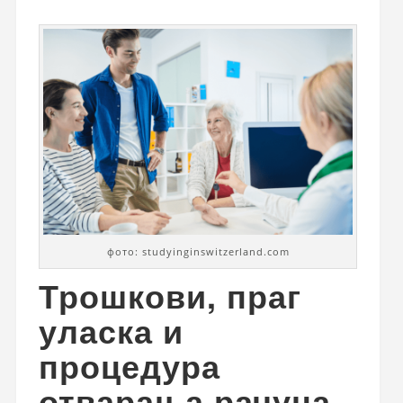
фото: studyinginswitzerland.com
Трошкови, праг
уласка и
процедура
отварања рачуна