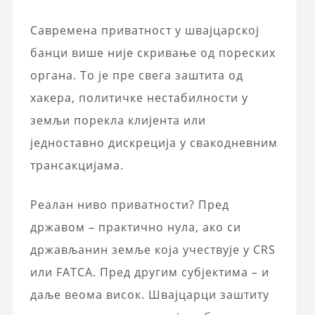
Савремена приватност у швајцарској
банци више није скривање од пореских
органа. То је пре свега заштита од
хакера, политичке нестабилности у
земљи порекла клијента или
једноставно дискреција у свакодневним
трансакцијама.
Реалан ниво приватности? Пред
државом – практично нула, ако си
држављанин земље која учествује у CRS
или FATCA. Пред другим субјектима – и
даље веома висок. Швајцарци заштиту