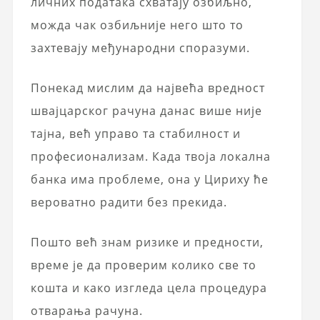
личних података схватају озбиљно,
можда чак озбиљније него што то
захтевају међународни споразуми.
Понекад мислим да највећа вредност
швајцарског рачуна данас више није
тајна, већ управо та стабилност и
професионализам. Када твоја локална
банка има проблеме, она у Цириху ће
вероватно радити без прекида.
Пошто већ знам ризике и предности,
време је да проверим колико све то
кошта и како изгледа цела процедура
отварања рачуна.