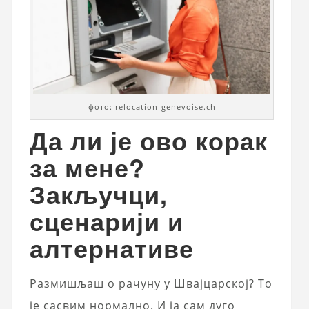
фото: relocation-genevoise.ch
Да ли је ово корак
за мене?
Закључци,
сценарији и
алтернативе
Размишљаш о рачуну у Швајцарској? То
је сасвим нормално. И ја сам дуго