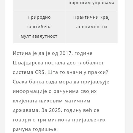
пореским управама
Природно
Практични крај
заштићена
анонимности
мултивалутност
Истина је да је од 2017. године
Швајцарска постала део глобалног
система CRS. Шта то значи у пракси?
Свака банка сада мора да пријављује
информације о рачунима својих
клијената њиховим матичним
државама. За 2025. годину већ се
говори о три милиона пријављених
рачуна годишње.