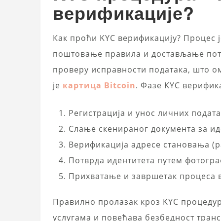
верификације?
Как проћи KYC верификацију? Процес ј
поштовање правила и достављање пот
проверу исправности података, што о
је
картица Bitcoin
. Фазе KYC верифик
Регистрација и унос личних подата
Слање скенираног документа за ид
Верификација адресе становања (р
Потврда идентитета путем фотогра
Прихватање и завршетак процеса 
Правилно пролазак кроз KYC процеду
услугама и повећава безбедност транс