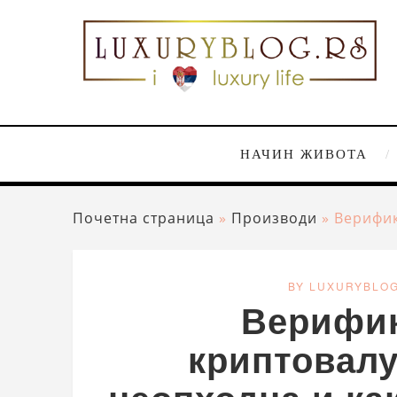
НАЧИН ЖИВОТА
Почетна страница
»
Производи
»
Верифик
BY LUXURYBLO
Верифик
криптовалу