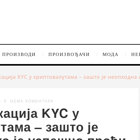
ПРОИЗВОДИ
ПРОИЗВОЂАЧИ
МОДА
НЕ
ација KYC у криптовалутама – зашто је неопходна 
G
НЕМА КОМЕНТАРА
ација KYC у
тама – зашто је