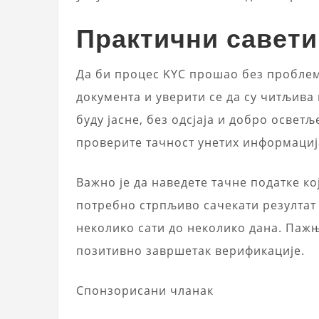
Практични савети
Да би процес KYC прошао без пробле
документа и уверити се да су читљива
буду јасне, без одсјаја и добро осве
проверите тачност унетих информациј
Важно је да наведете тачне податке к
потребно стрпљиво сачекати резултат 
неколико сати до неколико дана. Паж
позитивно завршетак верификације.
Спонзорисани чланак