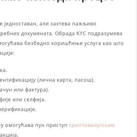
е једноставан, али захтева пажљиво
ребних докумената. Обрада KYC подразумева
могућава безбедно коришћење услуга као што
ације:
ка.
ентификацију (лична карта, пасош).
ачун или фактура).
фије или селфија.
верификације.
ру омогућава пун приступ
криптовалутским
акција.