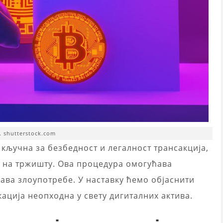
. shutterstock.com
 кључна за безбедност и легалност трансакција,
на тржишту. Ова процедура омогућава
ава злоупотребе. У наставку ћемо објаснити
ација неопходна у свету дигиталних актива.