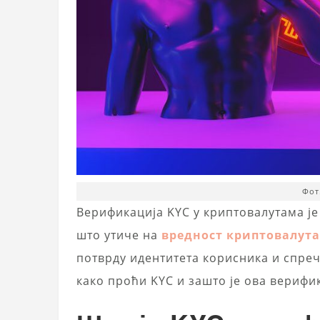
Фот
Верификација KYC у криптовалутама је
што утиче на
вредност криптовалута
потврду идентитета корисника и спреч
како проћи KYC и зашто је ова верифик