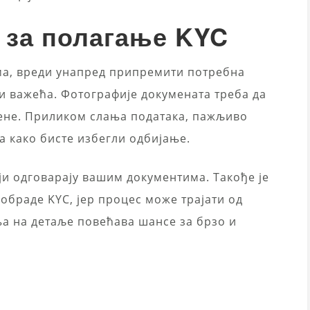
 за полагање KYC
ма, вреди унапред припремити потребна
 и важећа. Фотографије докумената треба да
тљене. Приликом слања података, пажљиво
а како бисте избегли одбијање.
оји одговарају вашим документима. Такође је
обраде KYC, јер процес може трајати од
ња на детаље повећава шансе за брзо и