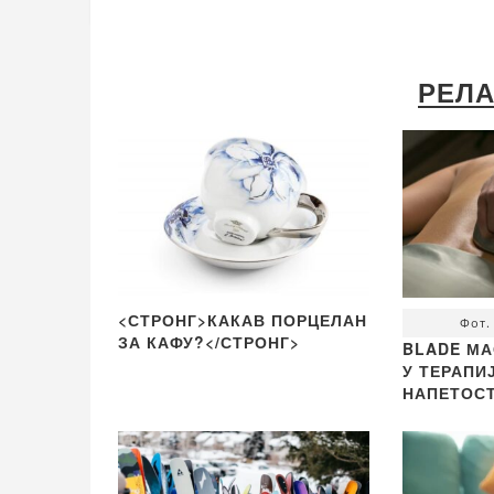
РЕЛА
<СТРОНГ>КАКАВ ПОРЦЕЛАН
Фот.
ЗА КАФУ?</СТРОНГ>
BLADE МА
У ТЕРАП
НАПЕТОС