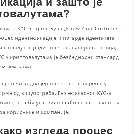
икација и зашто је
товалутама?
 важна KYC је процедура „Know Your Customer”,
процес идентификације и потврде идентитета
иптовалутне
ради спречавања прања новца,
C у криптовалутама је безбедносни стандард
гим земљама.
ја је неопходна јер повећава поверење у
рме од злоупотреба. Без ефикасног KYC-а,
нимне, што би угрозило стабилност вредности
за кориснике и компаније.
како изгледа процес