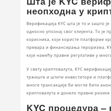
Шта је KYC вериф
неопходна у крип
Верификација KYC шта је то и зашто је
односно упознај свог клијента. То је 
корисника, који користе платформе
кр
превара и финансирања тероризма. KY
који намећу правне регулативе у мно
У свету криптовалута, KYC верификаци
тржиште и штити инвеститоре и платфо
многе трансакције би могле бити ано
криптовалута и донело правне ризике 
KYC процедура – 