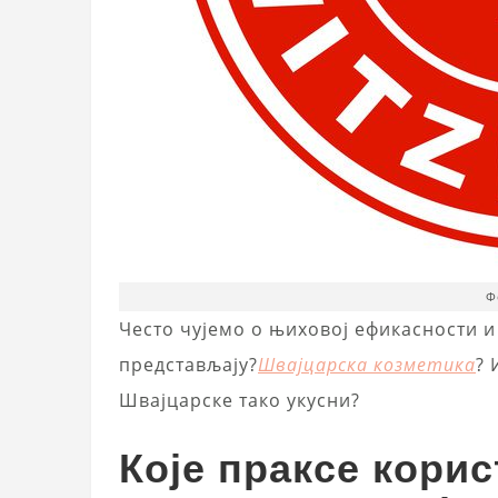
Ф
Често чујемо о њиховој ефикасности и
представљају?
Швајцарска козметика
? 
Швајцарске тако укусни?
Које праксе корис