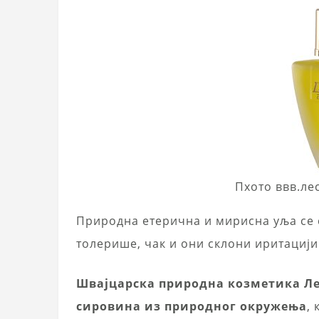
Пхото ввв.ле
Природна етерична и мирисна уља се 
толерише, чак и они склони иритацији
Швајцарска природна козметика Лес
сировина из природног окружења
,