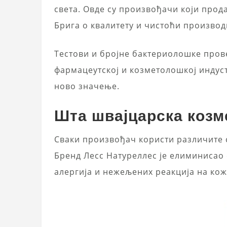
света. Овде су произвођачи који прод
Брига о квалитету и чистоћи произво
Тестови и бројне бактериолошке прове
фармацеутској и козметолошкој индуст
ново значење.
Шта швајцарска козм
Сваки произвођач користи различите с
Бренд Лесс Натуреллес је елиминисао
алергија и нежељених реакција на кож