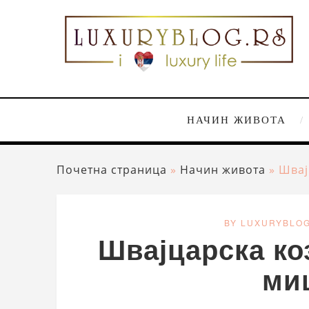
НАЧИН ЖИВОТА
Почетна страница
»
Начин живота
»
Швај
BY LUXURYBLO
Швајцарска ко
ми