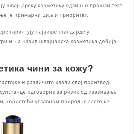
ају швајцарску козметику одлично прошли тест.
дње је примарни циљ и приоритет.
ре гарантују највише стандарде у
рији – а назив швајцарска козметика добија
етика чини за кожу?
астојке и различито хвали свој производ.
 супстанце одговорне за ризик од изазивања
и, користећи углавном природне састојке.