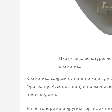
Пхото ввв.леснатурелле
козметика
Козметика садржи супстанце које су у
Фрагранце Ассоциатион) и промовише 
производима.
Да не говоримо о другим сертификат