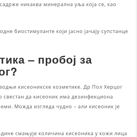
садрже никаква минерална уља која се, као
дне биостимуланте који јасно јачају супстанце
тика – пробој за
ог?
зводњи кисеоникске козметике. Др Пол Херцог
ио свестан да кисеоник има дезинфекциона
креми. Можда изгледа чудно – али кисеоник је
одине смањује количина кисеоника у кожи лица