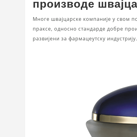
производе швајца
Многе швајцарске компаније у свом 
праксе, односно стандарде добре прои
развијени за фармацеутску индустрију