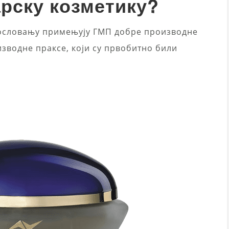
рску козметику?
пословању примењују ГМП добре производне
зводне праксе, који су првобитно били
.