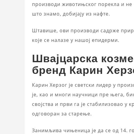
производи животињског порекла и не 
што знамо, добијају из нафте.
Штавише, ови производи садрже приро
које се налазе у нашој епидерми.
Швајцарска козме
бренд Карин Херз
Карин Херзог је светски лидер у прои
је, као и многи научници пре њега, б
својства и први га је стабилизовао у 
одговоран за старење.
Занимљива чињеница је да се од 14. г