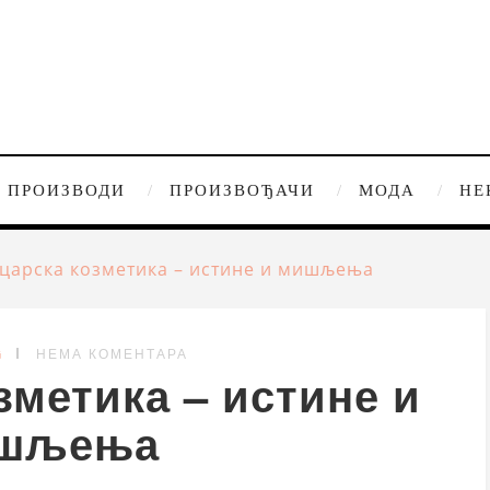
ПРОИЗВОДИ
ПРОИЗВОЂАЧИ
МОДА
НЕ
царска козметика – истине и мишљења
G
НЕМА КОМЕНТАРА
зметика – истине и
шљења