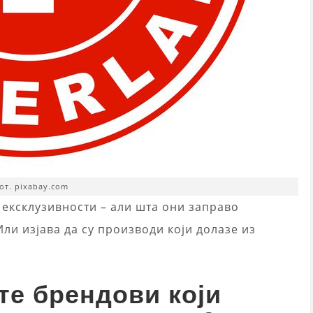
от. pixabay.com
 ексклузивности – али шта они заправо
Или изјава да су производи који долазе из
те брендови који