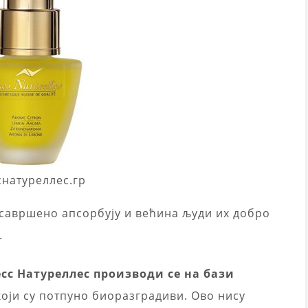
снатуреллес.гр
савршено апсорбују и већина људи их добро
.
с Натуреллес производи се на бази
 који су потпуно биоразградиви. Ово нису