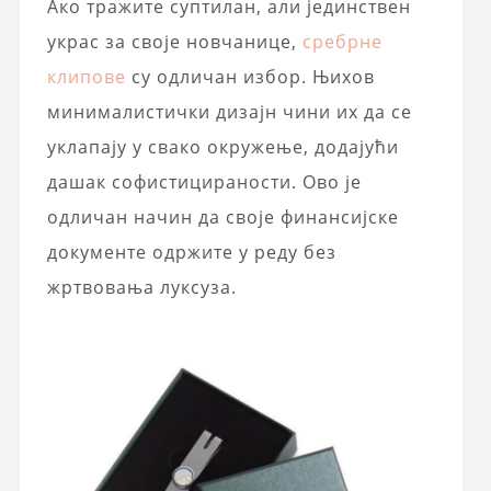
Ако тражите суптилан, али јединствен
украс за своје новчанице,
сребрне
клипове
су одличан избор. Њихов
минималистички дизајн чини их да се
уклапају у свако окружење, додајући
дашак софистицираности. Ово је
одличан начин да своје финансијске
документе одржите у реду без
жртвовања луксуза.