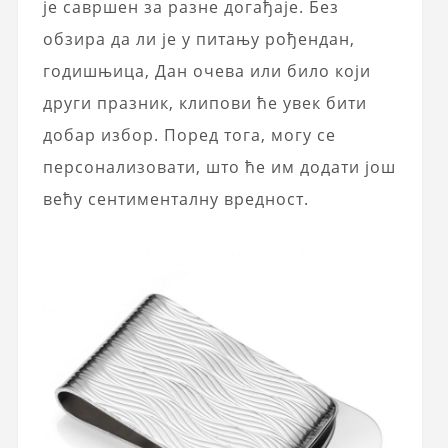
је савршен за разне догађаје. Без
обзира да ли је у питању рођендан,
годишњица, Дан очева или било који
други празник, клипови ће увек бити
добар избор. Поред тога, могу се
персонализовати, што ће им додати још
већу сентименталну вредност.