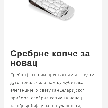
Сребрне копче за
новац
Сребро је својим престижним изгледом
дуго привлачило пажњу љубитеља
елеганције. У свету канцеларијског
прибора, сребрне копче за новац
такође добијају на популарности,