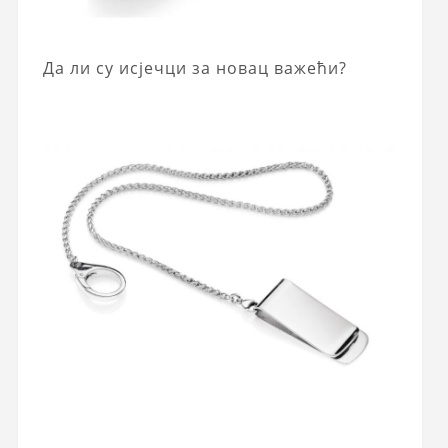
Да ли су исјечци за новац важећи?