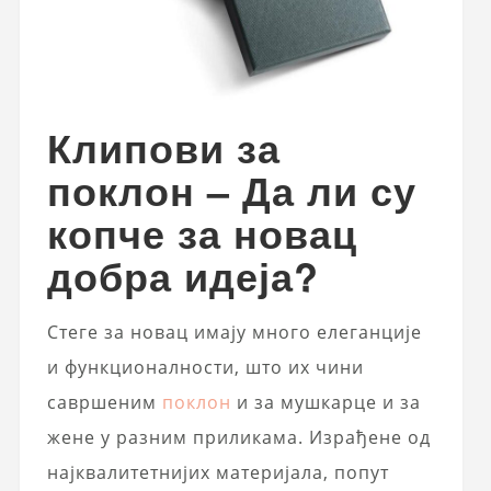
Клипови за
поклон – Да ли су
копче за новац
добра идеја?
Стеге за новац имају много елеганције
и функционалности, што их чини
савршеним
поклон
и за мушкарце и за
жене у разним приликама. Израђене од
најквалитетнијих материјала, попут