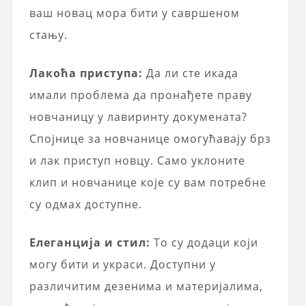
ваш новац мора бити у савршеном
стању.
Лакоћа приступа:
Да ли сте икада
имали проблема да пронађете праву
новчаницу у лавиринту докумената?
Спојнице за новчанице омогућавају брз
и лак приступ новцу. Само уклоните
клип и новчанице које су вам потребне
су одмах доступне.
Елеганција и стил:
То су додаци који
могу бити и украси. Доступни у
различитим дезенима и материјалима,