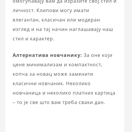
омогућавају вам да изразите свој стил и
личност. Клипови могу имати
елегантан, класичан или модеран
изглед и на тај начин наглашавају наш
стил и карактер.
Алтернатива новчанику:
За оне који
цене минимализам и компактност,
копча за новац може заменити
класични новчаник. Неколико
новчаница и неколико платних картица
– то је све што вам треба сваки дан.