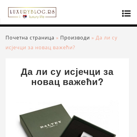
Почетна страница
»
Производи
»
Да ли су
исјечци за новац важећи?
Да ли су исјечци за
новац важећи?