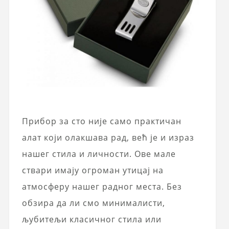
Прибор за сто није само практичан
алат који олакшава рад, већ је и израз
нашег стила и личности. Ове мале
ствари имају огроман утицај на
атмосферу нашег радног места. Без
обзира да ли смо минималисти,
љубитељи класичног стила или