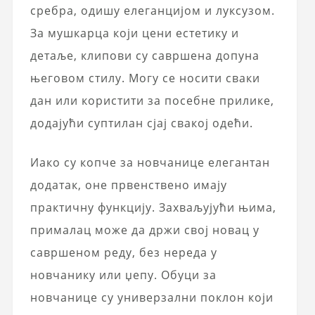
сребра, одишу елеганцијом и луксузом.
За мушкарца који цени естетику и
детаље, клипови су савршена допуна
његовом стилу. Могу се носити сваки
дан или користити за посебне прилике,
додајући суптилан сјај свакој одећи.
Иако су копче за новчанице елегантан
додатак, оне првенствено имају
практичну функцију. Захваљујући њима,
прималац може да држи свој новац у
савршеном реду, без нереда у
новчанику или џепу. Обуци за
новчанице су универзални поклон који