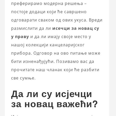
преферирамо модерна решења –
постоје додаци који ће савршено
одговарати сваком од ових укуса. Вреди
размислити да ли
исечци за новац су
у праву
и да ли имају своје место у
нашој колекцији канцеларијског
прибора. Одговор на ово питање може
бити изненађујући. Позивамо вас да
прочитате наш чланак који ће разбити
све сумње.
Да ли су исјечци
за новац важећи?