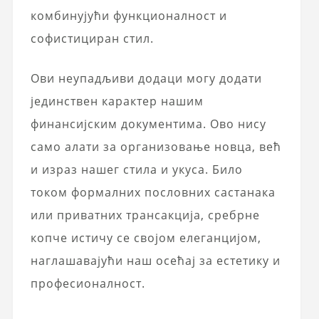
комбинујући функционалност и
софистициран стил.
Ови неупадљиви додаци могу додати
јединствен карактер нашим
финансијским документима. Ово нису
само алати за организовање новца, већ
и израз нашег стила и укуса. Било
током формалних пословних састанака
или приватних трансакција, сребрне
копче истичу се својом елеганцијом,
наглашавајући наш осећај за естетику и
професионалност.