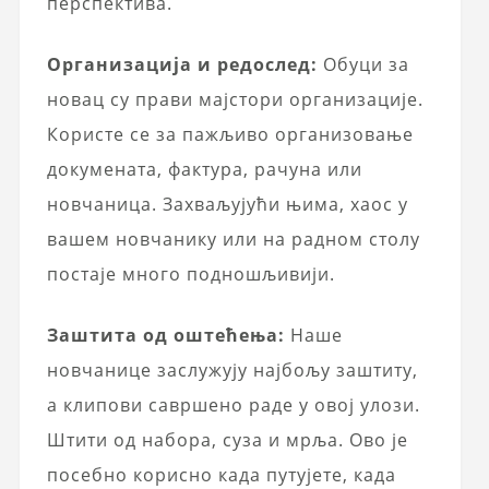
перспектива.
Организација и редослед:
Обуци за
новац су прави мајстори организације.
Користе се за пажљиво организовање
докумената, фактура, рачуна или
новчаница. Захваљујући њима, хаос у
вашем новчанику или на радном столу
постаје много подношљивији.
Заштита од оштећења:
Наше
новчанице заслужују најбољу заштиту,
а клипови савршено раде у овој улози.
Штити од набора, суза и мрља. Ово је
посебно корисно када путујете, када