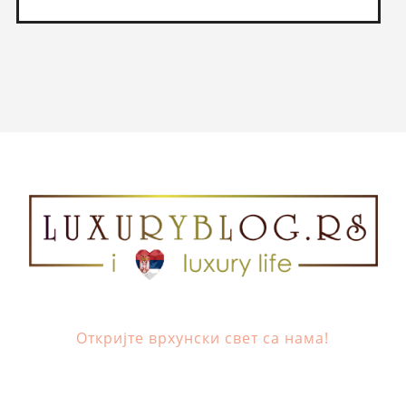
Откријте врхунски свет са нама!