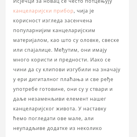
Исјечци за новац се често потцењују
канцеларијски прибор
, чија је
корисност изгледа засенчена
популарнијим канцеларијским
материјалом, као што су оловке, свеске
или спајалице. Међутим, они имају
много користи и предности. Иако се
чини да су клипови изгубили на значају
у ери дигиталног плаћања и све ређе
употребе готовине, они су у ствари и
даље незаменљиви елемент нашег
канцеларијског живота. У наставку
ћемо погледати ове мале, али
неупадљиве додатке из неколико