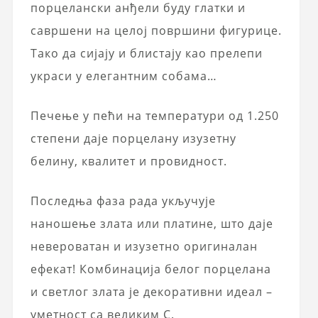
порцелански анђели буду глатки и
савршени на целој површини фигурице.
Тако да сијају и блистају као прелепи
украси у елегантним собама…
Печење у пећи на температури од 1.250
степени даје порцелану изузетну
белину, квалитет и провидност.
Последња фаза рада укључује
наношење злата или платине, што даје
невероватан и изузетно оригиналан
ефекат! Комбинација белог порцелана
и светлог злата је декоративни идеал –
уметност са великим С.