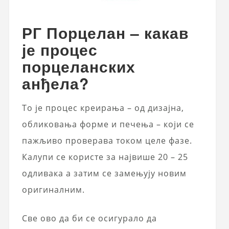
РГ Порцелан – какав
је процес
порцеланских
анђела?
То је процес креирања – од дизајна,
обликовања форме и печења – који се
пажљиво проверава током целе фазе.
Калупи се користе за највише 20 – 25
одливака а затим се замењују новим
оригиналним.
Све ово да би се осигурало да