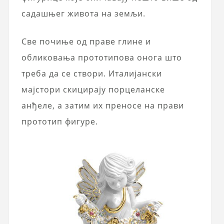
садашњег живота на земљи.
Све почиње од праве глине и
обликовања прототипова онога што
треба да се створи. Италијански
мајстори скицирају порцеланске
анђеле, а затим их преносе на прави
прототип фигуре.