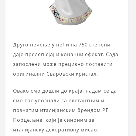
Друго печење у пећи на 750 степени
даје прелеп сјај и коначни ефекат. Сада
запослени може прецизно поставити
оригинални Сваровски кристал.
Овако смо дошли до краја, надам се да
смо вас упознали са елегантним и
познатим италијанским брендом РГ
Порцелане, који је синоним за
италијанску декоративну мисао.