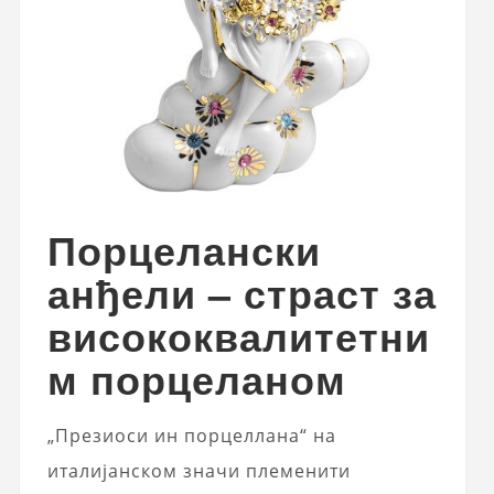
Порцелански
анђели – страст за
висококвалитетни
м порцеланом
„Презиоси ин порцеллана“ на
италијанском значи племенити