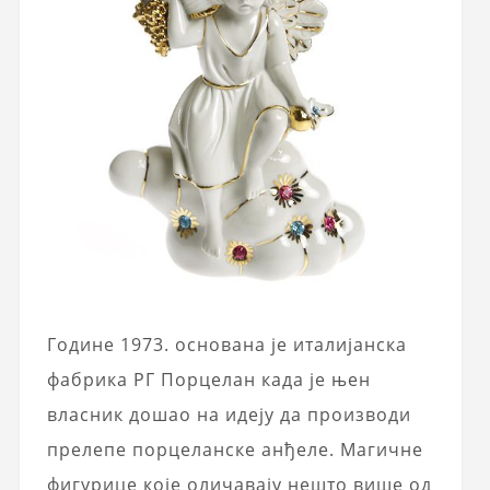
Године 1973. основана је италијанска
фабрика РГ Порцелан када је њен
власник дошао на идеју да производи
прелепе порцеланске анђеле. Магичне
фигурице које оличавају нешто више од