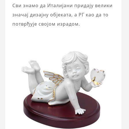
Сви знамо да Италијани придају велики
значај дизајну објеката, а РГ као да то
потврђује својом израдом.