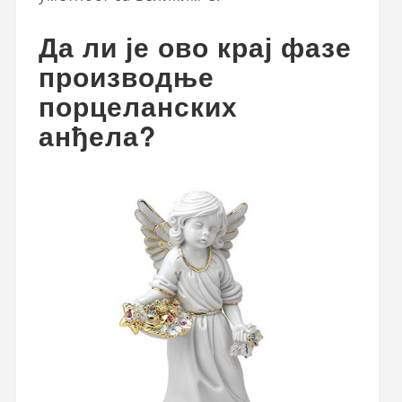
Да ли је ово крај фазе
производње
порцеланских
анђела?