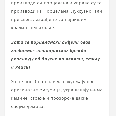
производи од порцелана и управо су то
производи РГ Порцелана. Луксузно, али
пре свега, израђено са највишим
квалитетом израде.
Зато се порцелански анђели овог
глобалног италијанског бренда
разликују од других по лепоти, стилу
и класи!
Жене посебно воле да сакупљају ове
оригиналне фигурице, украшавају њима
камине, стрехе и прозорске даске
својих домова.