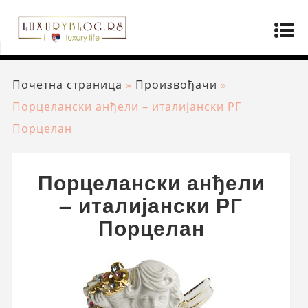
Почетна страница
»
Произвођачи
»
Порцелански анђели – италијански РГ
Порцелан
Порцелански анђели
– италијански РГ
Порцелан