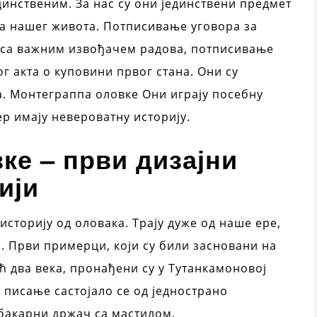
инственим. За нас су они јединствени предмет
ма нашег живота. Потписивање уговора за
 са важним извођачем радова, потписивање
 акта о куповини првог стана. Они су
а. Монтеграппа оловке Они играју посебну
ер имају невероватну историју.
ке – први дизајни
ији
 историју од оловака. Трају дуже од наше ере,
. Први примерци, који су били засновани на
 два века, пронађени су у Тутанкамоновој
 писање састојало се од једнострано
 бакарни држач са мастилом.