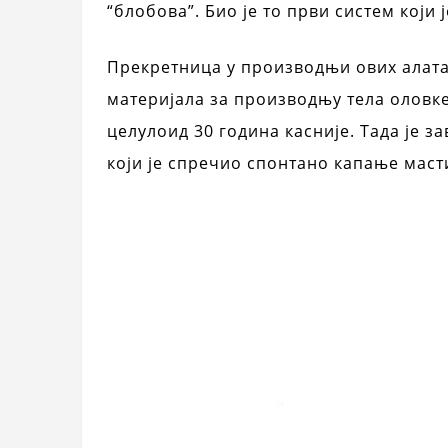
“блобова”. Био је то први систем који
Прекретница у производњи ових алата
материјала за производњу тела оловке.
целулоид 30 година касније. Тада је 
који је спречио спонтано капање маст