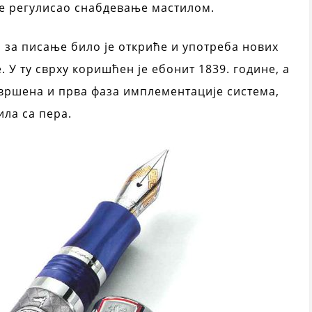
 је регулисао снабдевање мастилом.
 за писање било је откриће и употреба нових
 У ту сврху коришћен је ебонит 1839. године, а
завршена и прва фаза имплементације система,
ила са пера.