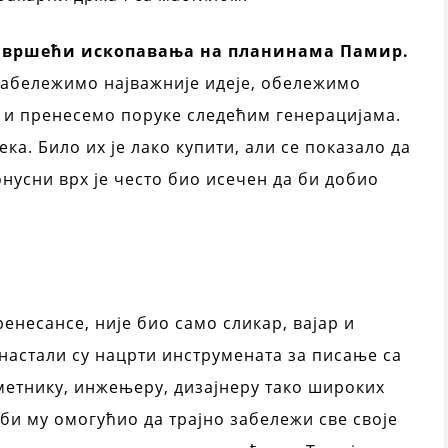
и
вршећи ископавања на планинама Памир.
 забележимо најважније идеје, обележимо
е и пренесемо поруке следећим генерацијама.
века. Било их је лако купити, али се показало да
нусни врх је често био исечен да би добио
ренесансе, није био само сликар, вајар и
 настали су нацрти инструмената за писање са
уметнику, инжењеру, дизајнеру тако широких
би му омогућио да трајно забележи све своје