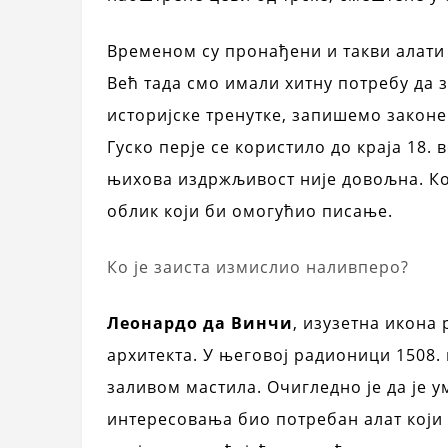
Временом су пронађени и такви алат
Већ тада смо имали хитну потребу да
историјске тренутке, запишемо закон
Гуско перје се користило до краја 18. 
њихова издржљивост није довољна. Ко
облик који би омогућио писање.
Ко је заиста измислио наливперо?
Леонардо да Винчи
, изузетна икона 
архитекта. У његовој радионици 1508.
заливом мастила. Очигледно је да је 
интересовања био потребан алат који 