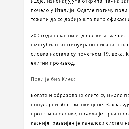
идеје, изненађујућа открића, тачна з
почело у Италији. Одатле потичу први 
тежећи да се добије што већа ефикасно
200 година касније, дворски инжењер Л
омогућило континуирано писање токо
оловка настала су почетком 19. века. 
елитни производ.
Први је био Клекс
Богате и образоване елите су имале 
популарни због високе цене. Захваљу
прототипа оловке, почела је прва про
касније, развијен је каналски систем 