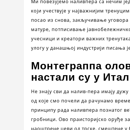
Ми повезујемо наливпера са нечим јед
који учествује у најважнијим тренуци
посао из снова, закључивање уговора
матуре, потписивање јавнобележничког
учесници и креатори важних тренутак
улогу у данашњој индустрији писања ј
Монтеграппа олов
настали су у Итал
Не знају сви да налив-пера имају дужу
од које смо почели да рачунамо време
принципу рада наливпера познатог већ
гробници. Ово праисторијско оруђе за
наоштрене цеви од трске, смештене у