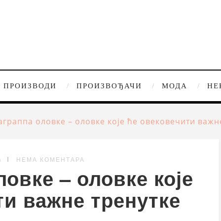
ПРОИЗВОДИ
ПРОИЗВОЂАЧИ
МОДА
НЕ
граппа оловке – оловке које ће овековечити важн
G
НЕМА КОМЕНТАРА
овке – оловке које
ти важне тренутке