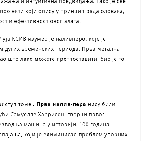
апажања и интуитивна предвиђања. Тако је све
пројекти који описују принцип рада оловака,
ст и ефективност овог алата.
уја КСИВ изумео је наливперо, које је
м дугих временских периода. Прва метална
Као што лако можете претпоставити, био је то
приступ томе
. Прва налив-пера
нису били
јући Самуелле Харрисон, творци првог
изводња машина у историји. 100 година
напајања, који је елиминисао проблем упорних