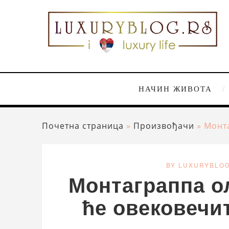
НАЧИН ЖИВОТА
Почетна страница
»
Произвођачи
»
Монта
BY LUXURYBLO
Монтаграппа ол
ће овековечи