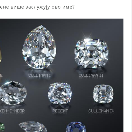
цене више заслужују ово име?