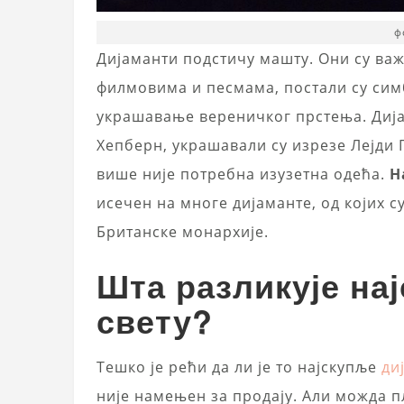
ф
Дијаманти подстичу машту. Они су важа
филмовима и песмама, постали су сим
украшавање вереничког прстења. Диј
Хепберн, украшавали су изрезе Лејди Г
више није потребна изузетна одећа.
Н
исечен на многе дијаманте, од којих 
Британске монархије.
Шта разликује на
свету?
Тешко је рећи да ли је то најскупље
ди
није намењен за продају. Али можда п