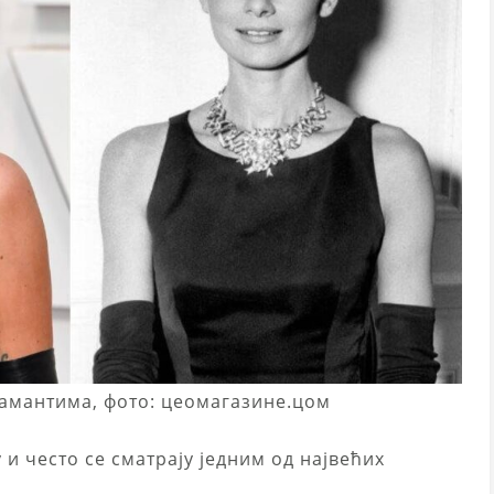
јамантима, фото: цеомагазине.цом
 и често се сматрају једним од највећих