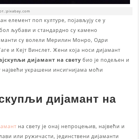
от.:pixabay.com
н елемент поп културе, појављују се у
бол љубави и стандардно су камено
аманти су волели Мерилин Монро, Одри
аге и Кејт Винслет. Жени која носи дијамант
ајскупљи дијамант на свету
био је подељен и
су највећи украшени инсигнијама моћи
јскупљи дијамант на
јамант
на свету је онај непроцењив, највећи и
лави или ружичасти, јединствени дијаманти