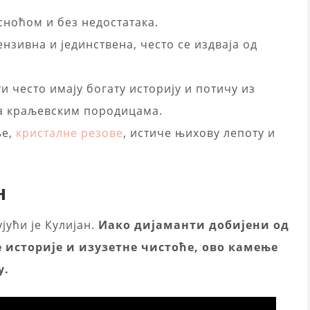
асноћом и без недостатака.
ензивна и јединствена, често се издваја од
ти често имају богату историју и потичу из
са краљевским породицама.
ње,
кристалне резове
, истиче њихову лепоту и
н
јући је Кулијан.
Иако дијаманти добијени од
је историје и изузетне чистоће, ово камење
у.