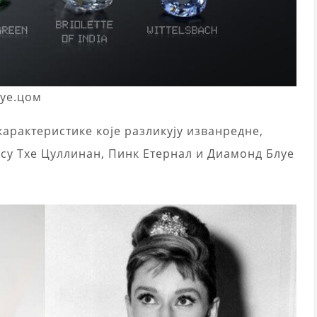
суе.цом
карактеристике које разликују изванредне,
о су Тхе Цуллинан, Пинк Етернал и Диамонд Блуе