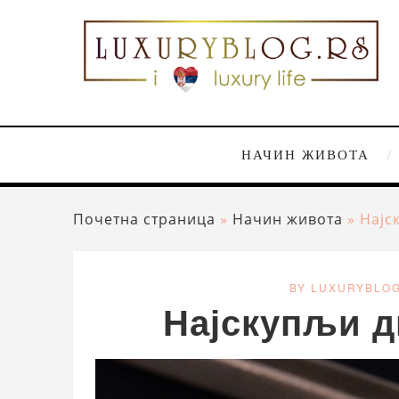
НАЧИН ЖИВОТА
Почетна страница
»
Начин живота
»
Најс
BY LUXURYBLO
Најскупљи д