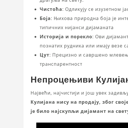
драгуља на свету.
Чистоћа
: Одликују се изузетном ј
Боја
: Њихова природна боја је инт
типичних нијанси дијаманата
Историја и порекло
: Ови дијаман
познатих рудника или имају везе 
Цут
: Прецизно и савршено млеве
транспарентност
Непроцењиви Кулија
Највећи, најчистији и још увек задивљу
Кулијана нису на продају, због сво
је било најскупљи дијамант на свет