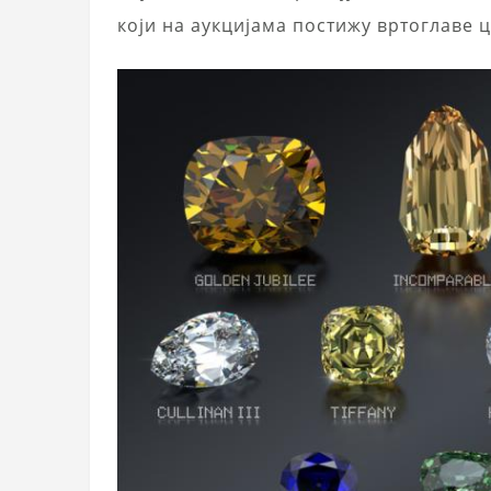
који на аукцијама постижу вртоглаве 