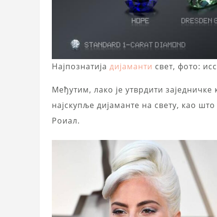
Најпознатија
дијаманти
свет, фото: ис
Међутим, лако је утврдити заједничке 
најскупље дијаманте на свету, као шт
Роиал.