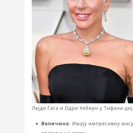
Лејди Гага и Одри Хеберн у Тифани ди
Величина
: Имају импресивну масу