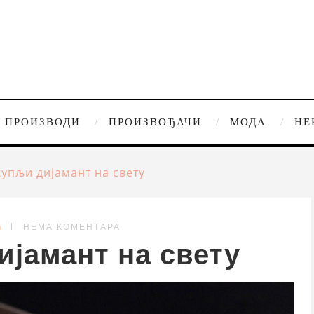
ПРОИЗВОДИ
ПРОИЗВОЂАЧИ
МОДА
НЕ
купљи дијамант на свету
G
НЕМА КОМЕНТАРА
ијамант на свету