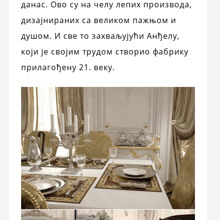
данас. Ово су на челу лепих производа,
дизајнираних са великом пажњом и
душом. И све то захваљујући Анђелу,
који је својим трудом створио фабрику
прилагођену 21. веку.