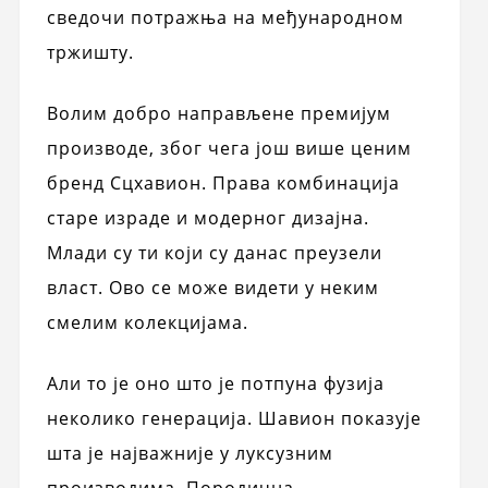
сведочи потражња на међународном
тржишту.
Волим добро направљене премијум
производе, због чега још више ценим
бренд Сцхавион. Права комбинација
старе израде и модерног дизајна.
Млади су ти који су данас преузели
власт. Ово се може видети у неким
смелим колекцијама.
Али то је оно што је потпуна фузија
неколико генерација. Шавион показује
шта је најважније у луксузним
производима. Породична,