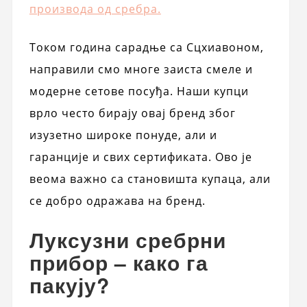
производа од сребра.
Током година сарадње са Сцхиавоном,
направили смо многе заиста смеле и
модерне сетове посуђа. Наши купци
врло често бирају овај бренд због
изузетно широке понуде, али и
гаранције и свих сертификата. Ово је
веома важно са становишта купаца, али
се добро одражава на бренд.
Луксузни сребрни
прибор – како га
пакују?