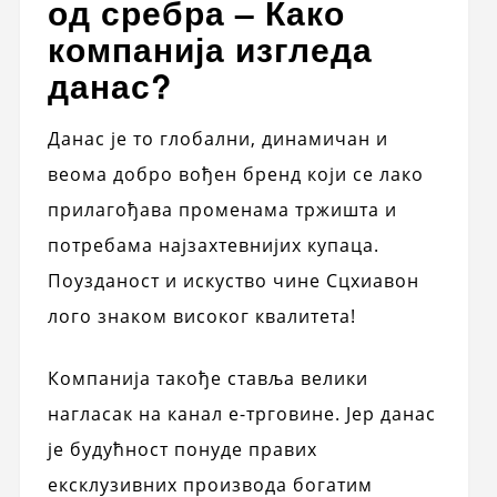
од сребра – Како
компанија изгледа
данас?
Данас је то глобални, динамичан и
веома добро вођен бренд који се лако
прилагођава променама тржишта и
потребама најзахтевнијих купаца.
Поузданост и искуство чине Сцхиавон
лого знаком високог квалитета!
Компанија такође ставља велики
нагласак на канал е-трговине. Јер данас
је будућност понуде правих
ексклузивних производа богатим