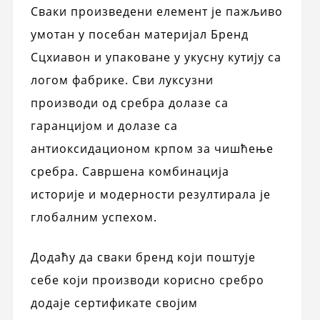
Сваки произведени елемент је пажљиво
умотан у посебан материјал Бренд
Сцхиавон и упаковане у укусну кутију са
логом фабрике. Сви луксузни
производи од сребра долазе са
гаранцијом и долазе са
антиоксидационом крпом за чишћење
сребра. Савршена комбинација
историје и модерности резултирала је
глобалним успехом.
Додаћу да сваки бренд који поштује
себе који производи корисно сребро
додаје сертификате својим