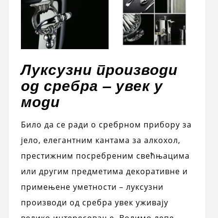
Луксузни производи
од сребра – увек у
моди
Било да се ради о сребрном прибору за
јело, елегантним кантама за алкохол,
престижним посребреним свећњацима
или другим предметима декоративне и
примењене уметности – луксузни
производи од сребра увек уживају
велико интересовање. Волимо лепе