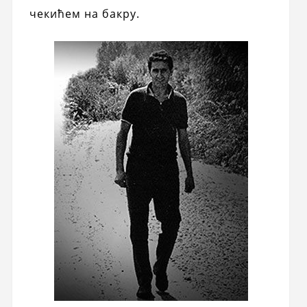
чекићем на бакру.