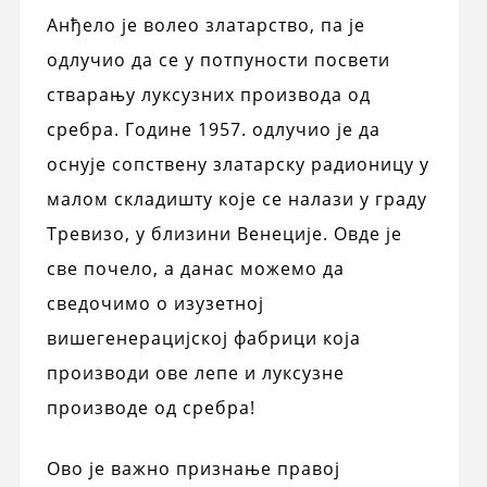
Анђело је волео златарство, па је
одлучио да се у потпуности посвети
стварању луксузних производа од
сребра. Године 1957. одлучио је да
оснује сопствену златарску радионицу у
малом складишту које се налази у граду
Тревизо, у близини Венеције. Овде је
све почело, а данас можемо да
сведочимо о изузетној
вишегенерацијској фабрици која
производи ове лепе и луксузне
производе од сребра!
Ово је важно признање правој