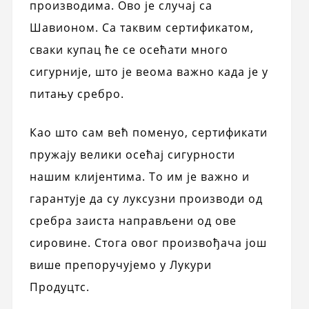
производима. Ово је случај са
Шавионом. Са таквим сертификатом,
сваки купац ће се осећати много
сигурније, што је веома важно када је у
питању сребро.
Као што сам већ поменуо, сертификати
пружају велики осећај сигурности
нашим клијентима. То им је важно и
гарантује да су луксузни производи од
сребра заиста направљени од ове
сировине. Стога овог произвођача још
више препоручујемо у Лукури
Продуцтс.