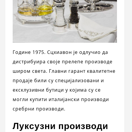
Године 1975. Сцхиавон је одлучио да
дистрибуира своје прелепе производе
широм света. Главни гарант квалитетне
продаје били су специјализовани и
ексклузивни бутици у којима су се
могли купити италијански производи
сребрни производи.
Луксузни производи