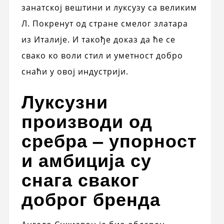
занатској вештини и луксузу са великим
Л. Покренут од стране смелог златара
из Италије. И такође доказ да ће се
свако ко воли стил и уметност добро
снаћи у овој индустрији.
Луксузни
производи од
сребра – упорност
и амбиција су
снага сваког
доброг бренда