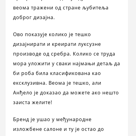
веома тражени од стране љубитеља
доброг дизајна.
Ово показује колико је тешко
дизајнирати и креирати луксузне
производе од сребра. Колико се труда
мора уложити у сваки најмањи детаљ да
би роба била класификована као
ексклузивна. Веома је тешко, али
Анђело је доказао да можете ако нешто
заиста желите!
Бренд је ушао у међународне
изложбене салоне и ту је остао до