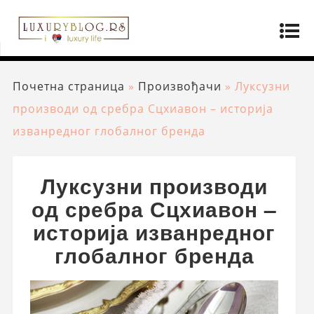
Почетна страница
»
Произвођачи
»
Луксузни
производи од сребра Сцхиавон – историја
изванредног глобалног бренда
Луксузни производи
од сребра Сцхиавон –
историја изванредног
глобалног бренда