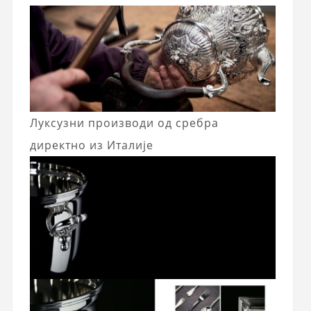
Луксузни производи од сребра
директно из Италије