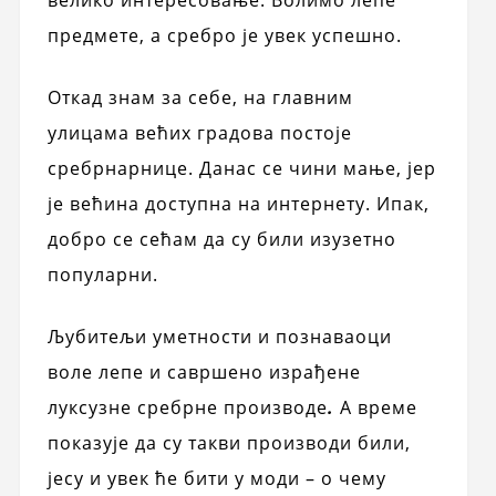
предмете, а сребро је увек успешно.
Откад знам за себе, на главним
улицама већих градова постоје
сребрнарнице. Данас се чини мање, јер
је већина доступна на интернету. Ипак,
добро се сећам да су били изузетно
популарни.
Љубитељи уметности и познаваоци
воле лепе и савршено израђене
луксузне сребрне производе
.
А време
показује да су такви производи били,
јесу и увек ће бити у моди – о чему