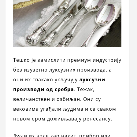
Тешко је замислити премиум индустрију
без изузетно луксузних производа, а
они их свакако укључују
луксузни
производи од сребра
. Тежак,
величанствен и озбиљан. Они су
вековима угађали људима и са сваком
новом ером доживљавају ренесансу.
Људи их воле као накит, прибор или