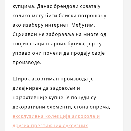
купцима. Данас брендови схватају
колико могу бити блиски потрошачу
ако изаберу интернет. Међутим,
Сцхиавон не заборавља на многе од
својих стационарних бутика, јер су
управо они почели да продају своје
производе.
Широк асортиман производа је
дизајниран да задовољи и
најзахтевније купце. У понуди су
декоративни елементи, стона опрема,
ексклузивна колекција алкохола и
других престижних луксузних