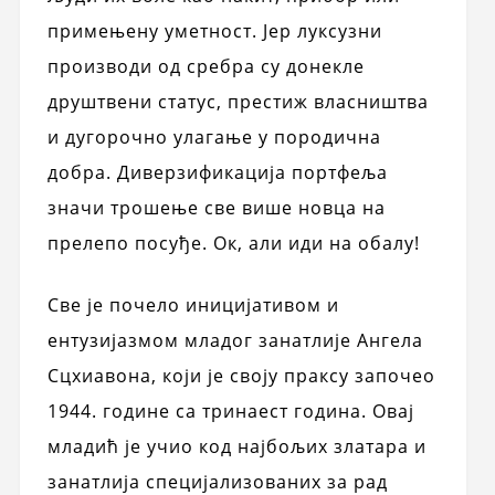
примењену уметност. Јер луксузни
производи од сребра су донекле
друштвени статус, престиж власништва
и дугорочно улагање у породична
добра. Диверзификација портфеља
значи трошење све више новца на
прелепо посуђе. Ок, али иди на обалу!
Све је почело иницијативом и
ентузијазмом младог занатлије Ангела
Сцхиавона, који је своју праксу започео
1944. године са тринаест година. Овај
младић је учио код најбољих златара и
занатлија специјализованих за рад