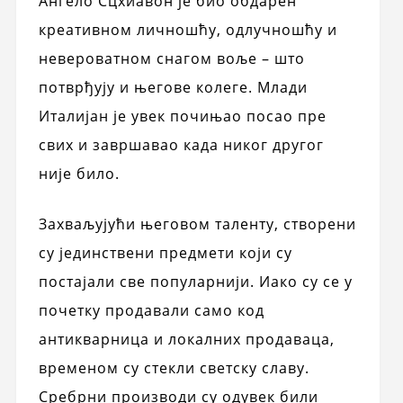
Ангело Сцхиавон је био обдарен
креативном личношћу, одлучношћу и
невероватном снагом воље – што
потврђују и његове колеге. Млади
Италијан је увек почињао посао пре
свих и завршавао када никог другог
није било.
Захваљујући његовом таленту, створени
су јединствени предмети који су
постајали све популарнији. Иако су се у
почетку продавали само код
антикварница и локалних продаваца,
временом су стекли светску славу.
Сребрни производи су одувек били