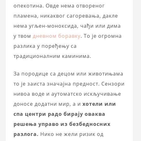
опекотина. Овде нема отвореног
пламена, никаквог сагоревања, дакле
нема угљен-моноксида, чађи или дима
у твом
дневном боравку
. То је огромна
разлика у поређењу са
традиционалним каминима.
За породице са децом или животињама
то је заиста значајна предност. Сензори
нивоа воде и аутоматско искључивање
доносе додатни мир, а и
хотели или
спа центри радо бирају оваква
решења управо из безбедносних
разлога.
Нико не жели ризик од