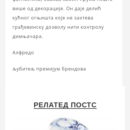
више од декорације. Он даје делић
кућног огњишта које не захтева
грађевинску дозволу нити контролу
димњачара.
Алфредо
љубитељ премијум брендова
РЕЛАТЕД ПОСТС