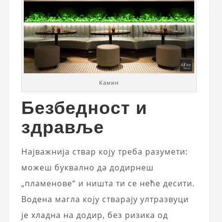
Камин
Безбедност и
здравље
Најважнија ствар коју треба разумети:
можеш буквално да додирнеш
„пламенове“ и ништа ти се неће десити.
Водена магла коју стварају ултразвуци
је хладна на додир, без ризика од