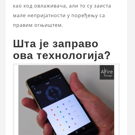
као код овлаживача, али то су заиста
мале непријатности у поређењу са
правим огњиштем.
Шта је заправо
ова технологија?