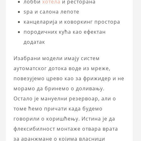
лобби
хотела
и ресторана
spa и салона лепоте
канцеларија и коворкинг простора
породичних кућа као ефектан
додатак
Изабрани модели имају систем
аутоматског дотока воде из мреже,
повезујемо црево као за фрижидер и не
морамо да бринемо о доливању.
Остало је мануелни резервоар, али о
томе ћемо причати када будемо
говорили о коришћењу. Истина је да
флексибилност монтаже отвара врата
за аранжмане о којима власници