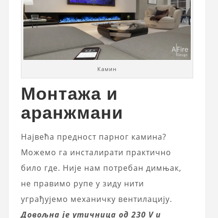
Камин
Монтажа и
аранжмани
Највећа предност парног камина?
Можемо га инсталирати практично
било где. Није нам потребан димњак,
не правимо рупе у зиду нити
уграђујемо механичку вентилацију.
Довољна је утичница од 230 V и