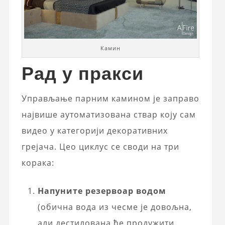
Камин
Рад у пракси
Управљање парним камином је заправо
највише аутоматизована ствар коју сам
видео у категорији декоративних
грејача. Цео циклус се своди на три
корака:
Напуните резервоар водом
(обична вода из чесме је довољна,
али дестилована ће продужити