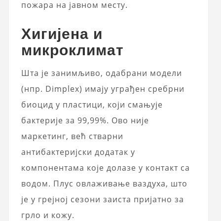
пожара на јавном месту.
Хигијена и
микроклимат
Шта је занимљиво, одабрани модели
(нпр. Dimplex) имају уграђен сребрни
биоцид у пластици, који смањује
бактерије за 99,99%. Ово није
маркетинг, већ стварни
антибактеријски додатак у
компонентама које долазе у контакт са
водом. Плус овлаживање ваздуха, што
је у грејној сезони заиста пријатно за
грло и кожу.