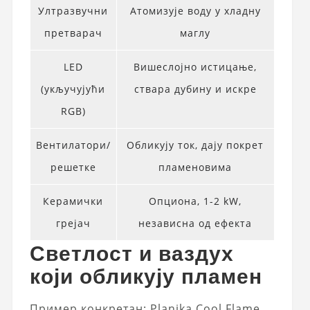
Ултразвучни
Атомизује воду у хладну
претварач
маглу
LED
Вишеслојно истицање,
(укључујући
ствара дубину и искре
RGB)
Вентилатори/
Обликују ток, дају покрет
решетке
пламеновима
Керамички
Опциона, 1-2 kW,
грејач
независна од ефекта
Светлост и ваздух
који обликују пламен
Пример конкретан: Planika Cool Flame