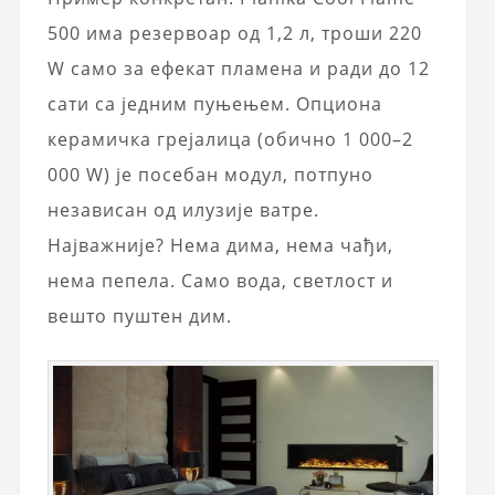
500 има резервоар од 1,2 л, троши 220
W само за ефекат пламена и ради до 12
сати са једним пуњењем. Опциона
керамичка грејалица (обично 1 000–2
000 W) је посебан модул, потпуно
независан од илузије ватре.
Најважније? Нема дима, нема чађи,
нема пепела. Само вода, светлост и
вешто пуштен дим.