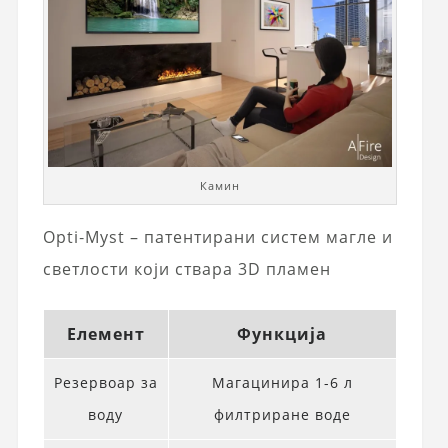
Камин
Opti‑Myst – патентирани систем магле и
светлости који ствара 3D пламен
Елемент
Функција
Резервоар за
Магацинира 1-6 л
воду
филтриране воде