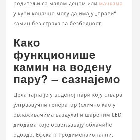
родитељи са малом децом или
мачкама
у кући коначно могу да имају „прави“
камин без страха за безбедност.
Како
функционише
камин на водену
пару? – сазнајемо
Цела тајна је у воденој пари коју ствара
ултразвучни генератор (слично као у
овлаживачима ваздуха) и шареним LED
диодама које осветљавају облачиће
одоздо. Ефекат? Тродимензионални,