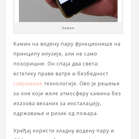
Камин
Камин на водену пару функционише на
принципу илузије, али не само
позоришне. Он спаја два света:
естетику праве ватре и безбедност
савремене
технологије. Ово је решење
за оне који желе атмосферу камина без
изазова везаних за инсталацију,
одржавање и ризик од пожара.
Уређај користи хладну водену пару и