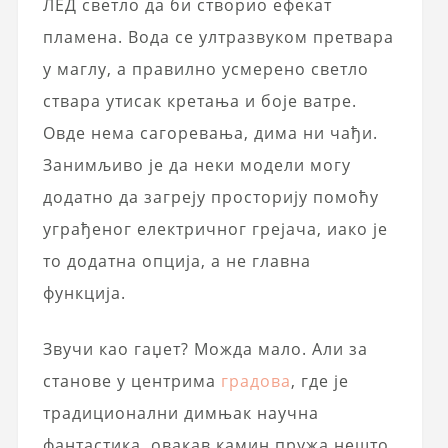
ЛЕД светло да би створио ефекат
пламена. Вода се ултразвуком претвара
у маглу, а правилно усмерено светло
ствара утисак кретања и боје ватре.
Овде нема сагоревања, дима ни чађи.
Занимљиво је да неки модели могу
додатно да загреју просторију помоћу
уграђеног електричног грејача, иако је
то додатна опција, а не главна
функција.
Звучи као гаџет? Можда мало. Али за
станове у центрима
градова
, где је
традиционални димњак научна
фантастика, овакав камин пружа нешто