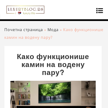
Почетна страница
»
Мода
»
Како функционише
камин на водену пару?
Како функционише
камин на водену
пару?