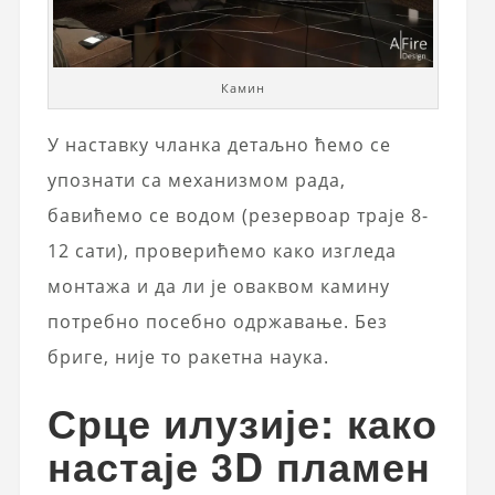
Камин
У наставку чланка детаљно ћемо се
упознати са механизмом рада,
бавићемо се водом (резервоар траје 8-
12 сати), проверићемо како изгледа
монтажа и да ли је оваквом камину
потребно посебно одржавање. Без
бриге, није то ракетна наука.
Срце илузије: како
настаје 3D пламен