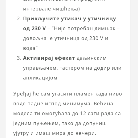
интервале чишћења)
Прикључите утикач у утичницу
од 230 V
– “Није потребан димњак –
довољна је утичница од 230 V и
вода”
Активирај ефекат
даљинским
управљачем, тастерoм на додир или
апликацијом
Уређај ће сам угасити пламен када ниво
воде падне испод минимума. Већина
модела ти омогућава до 12 сати рада са
једним пуњењем, тако да допуниш
ујутру и имаш мира до вечери.