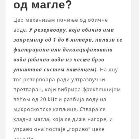
од магле?
Цео механизам почиње од обичне
воде.
У резервоару, који обично има
запремину од 1 до 6 литара, налази се
филтрирана или декалцификована
вода (обична вода из чесме брзо
уништава систем каменцем).
На дну
тог резервоара ради ултразвучни
претварач, који вибрира фреквенцијом
већом од 20 kHz и разбија воду на
микроскопске капљице. Ствара се
хладна магла, која се диже нагоре, и
управо она постаје „гориво“ целе