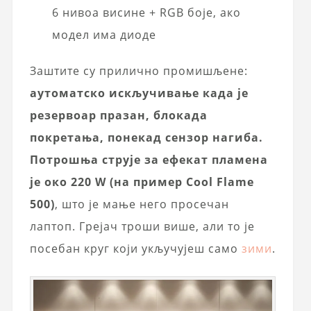
6 нивоа висине + RGB боје, ако
модел има диоде
Заштите су прилично промишљене:
аутоматско искључивање када је
резервоар празан, блокада
покретања, понекад сензор нагиба.
Потрошња струје за ефекат пламена
је око 220 W (на пример Cool Flame
500)
, што је мање него просечан
лаптоп. Грејач троши више, али то је
посебан круг који укључујеш само
зими
.