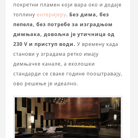
покретни пламен који вара око и додаје
топлину
ентеријеру
.
Без дима, без
пепела, без потребе за изградњом
димњака, довољна је утичница од
230 V и приступ води.
У времену када
станови у зградама ретко имају
димњачке канале, а еколошки
стандарди се сваке године пооштравају,
ово решење је идеално.