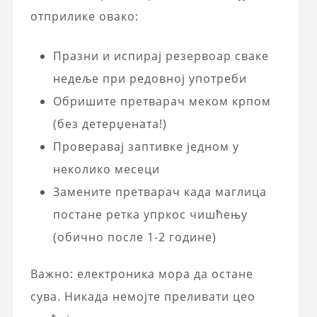
отприлике овако:
Празни и испирај резервоар сваке
недеље при редовној употреби
Обришите претварач меком крпом
(без детерџената!)
Проверавај заптивке једном у
неколико месеци
Замените претварач када маглица
постане ретка упркос чишћењу
(обично после 1-2 године)
Важно: електроника мора да остане
сува. Никада немојте преливати цео