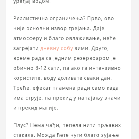
уређај водом.
Реалистична ограничења? Прво, ово
није основни извор грејања. Даје
атмосферу и благо овлаживање, неће
загрејати
дневну собу
зими. Друго,
време рада са једним резервоаром је
обично 8-12 сати, па ако га интензивно
користите, воду доливате сваки дан.
Треће, ефекат пламена ради само када
има струје, па прекид у напајању значи
и прекид магије.
Плус? Нема чађи, пепела нити прљавих
стакала. Можда ћете чути благо зујање