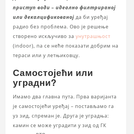
приступ води – идеално филтрираној
или декалцификованој
да би уређај
радио без проблема. Ово је решење
створено искључиво за
унутрашњост
(indoor), па се неће показати добрим на
тераси или у летњиковцу.
Самостојећи или
уградни?
Имамо два главна пута. Прва варијанта
је самостојећи уређај – постављамо га
уз зид, спреман је. Друга је уградња:
камин се може уградити у зид од ГК