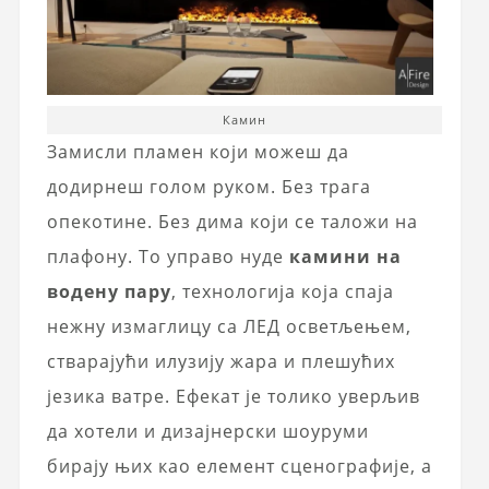
Камин
Замисли пламен који можеш да
додирнеш голом руком. Без трага
опекотине. Без дима који се таложи на
плафону. То управо нуде
камини на
водену пару
, технологија која спаја
нежну измаглицу са ЛЕД осветљењем,
стварајући илузију жара и плешућих
језика ватре. Ефекат је толико уверљив
да хотели и дизајнерски шоуруми
бирају њих као елемент сценографије, а