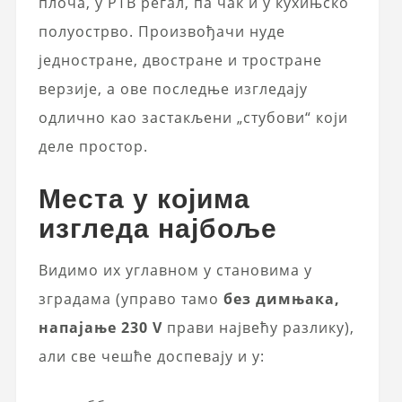
плоча, у РТВ регал, па чак и у кухињско
полуострво. Произвођачи нуде
једностране, двостране и тростране
верзије, а ове последње изгледају
одлично као застакљени „стубови“ који
деле простор.
Места у којима
изгледа најбоље
Видимо их углавном у становима у
зградама (управо тамо
без димњака,
напајање 230 V
прави највећу разлику),
али све чешће доспевају и у: