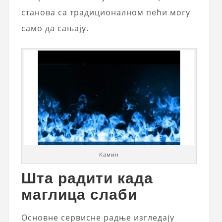
станова са традиционалном пећи могу
само да сањају.
Камин
Шта радити када
маглица слаби
Основне сервисне радње изгледају