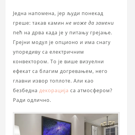
Једна напомена, јер људи понекад
греше: такав камин
не може да замени
пећ на дрва када је у питању грејање.
Грејни модул је опционо и има снагу
упоредиву са електричним
конвектором. То је више визуелни
ефекат са благим догревањем, него
главни извор топлоте. Али као
безбедна
декорација
са атмосфером?
Ради одлично.