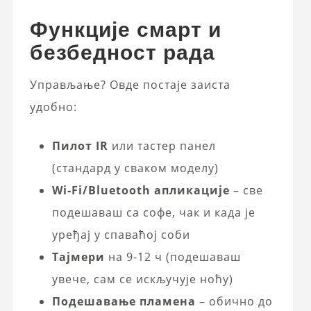
Функције смарт и
безбедност рада
Управљање? Овде постаје заиста
удобно:
Пилот IR
или тастер панел
(стандард у сваком моделу)
Wi‑Fi/Bluetooth апликације
– све
подешаваш са софе, чак и када је
уређај у спаваћој соби
Тајмери
на 9-12 ч (подешаваш
увече, сам се искључује ноћу)
Подешавање пламена
– обично до