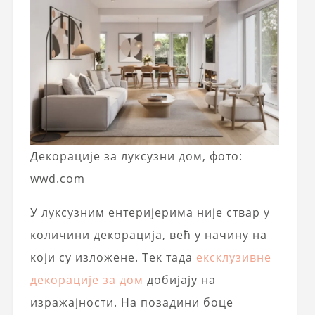
Декорације за луксузни дом, фото:
wwd.com
У луксузним ентеријерима није ствар у
количини декорација, већ у начину на
који су изложене. Тек тада
ексклузивне
декорације за дом
добијају на
изражајности. На позадини боце