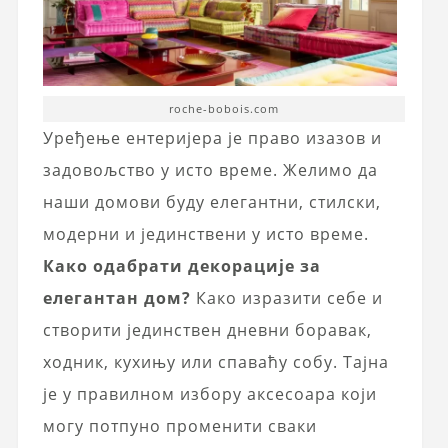
roche-bobois.com
Уређење ентеријера је право изазов и
задовољство у исто време. Желимо да
наши домови буду елегантни, стилски,
модерни и јединствени у исто време.
Како одабрати декорације за
елегантан дом?
Како изразити себе и
створити јединствен дневни боравак,
ходник, кухињу или спаваћу собу. Тајна
је у правилном избору аксесоара који
могу потпуно променити сваки