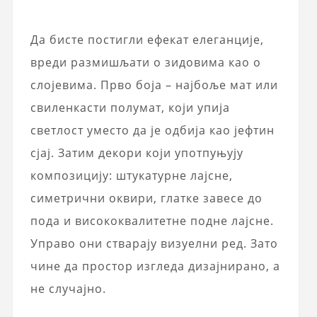
Да бисте постигли ефекат елеганције,
вреди размишљати о зидовима као о
слојевима. Прво боја – најбоље мат или
свиленкасти полумат, који упија
светлост уместо да је одбија као јефтин
сјај. Затим декори који употпуњују
композицију: штукатурне лајсне,
симетрични оквири, глатке завесе до
пода и висококвалитетне подне лајсне.
Управо они стварају визуелни ред. Зато
чине да простор изгледа дизајнирано, а
не случајно.