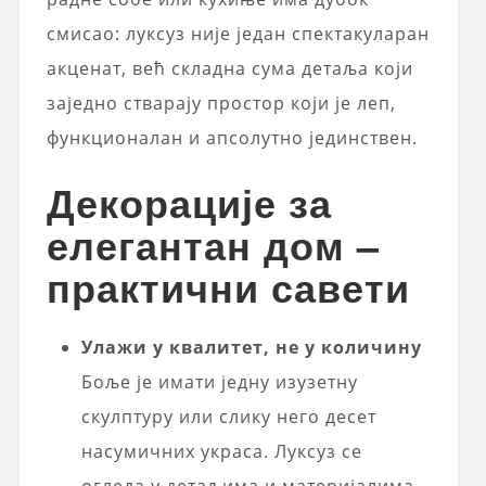
смисао: луксуз није један спектакуларан
акценат, већ складна сума детаља који
заједно стварају простор који је леп,
функционалан и апсолутно јединствен.
Декорације за
елегантан дом –
практични савети
Улажи у квалитет, не у количину
Боље је имати једну изузетну
скулптуру или слику него десет
насумичних украса. Луксуз се
огледа у детаљима и материјалима,