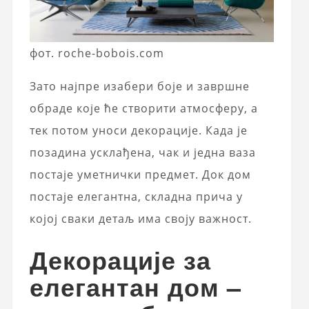
фот. roche-bobois.com
Зато најпре изабери боје и завршне
обраде које ће створити атмосферу, а
тек потом уноси декорације. Када је
позадина усклађена, чак и једна ваза
постаје уметнички предмет. Док дом
постаје елегантна, складна прича у
којој сваки детаљ има своју важност.
Декорације за
елегантан дом –