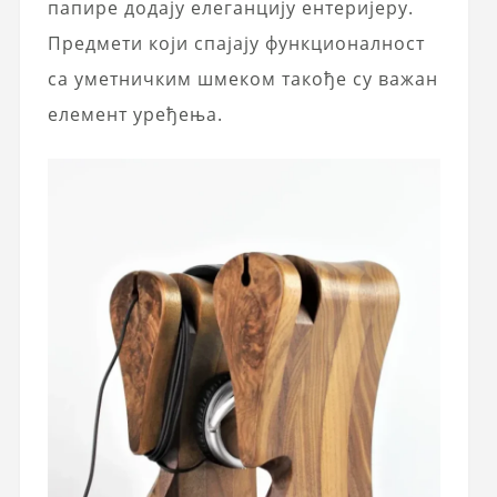
папире додају елеганцију ентеријеру.
Предмети који спајају функционалност
са уметничким шмеком такође су важан
елемент уређења.