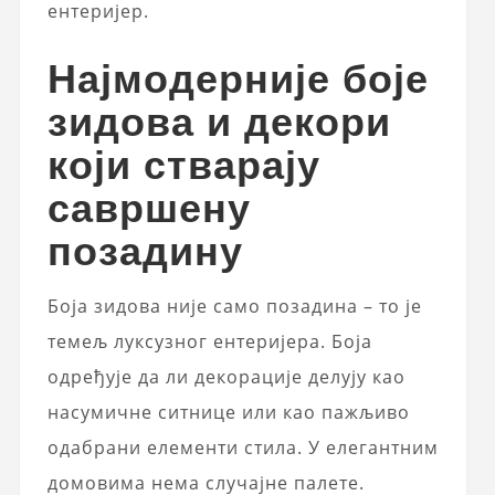
ентеријер.
Најмодерније боје
зидова и декори
који стварају
савршену
позадину
Боја зидова није само позадина – то је
темељ луксузног ентеријера. Боја
одређује да ли декорације делују као
насумичне ситнице или као пажљиво
одабрани елементи стила. У елегантним
домовима нема случајне палете.