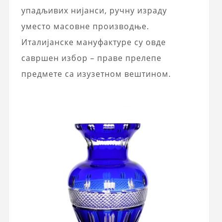
упадљивих нијанси, ручну израду
уместо масовне производње.
Италијанске мануфактуре су овде
савршен избор – праве прелепе
предмете са изузетном вештином.