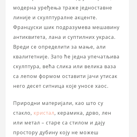
модерна уређења траже једноставне
линије и скулптуралне акценте.
Француски шик подразумева мешавину
антиквитета, лана и суптилних украса.
Вреди се определити за мање, али
квалитетније. Зато ће једна упечатљива
скулптура, већа слика или велика ваза
са лепом формом оставити јачи утисак
него десет ситница које уносе хаос.
Природни материјали, као што су
стакло,
кристал
, керамика, дрво, лен
или метал – старе са стилом и дају
простору дубину коју не можеш