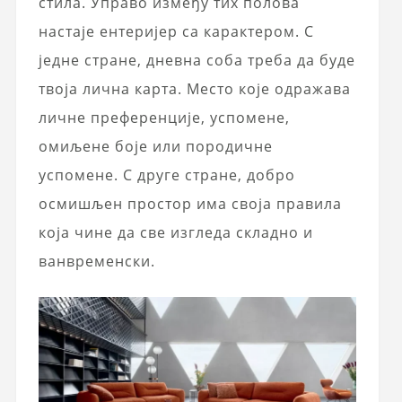
стила. Управо између тих полова
настаје ентеријер са карактером. С
једне стране, дневна соба треба да буде
твоја лична карта. Место које одражава
личне преференције, успомене,
омиљене боје или породичне
успомене. С друге стране, добро
осмишљен простор има своја правила
која чине да све изгледа складно и
ванвременски.