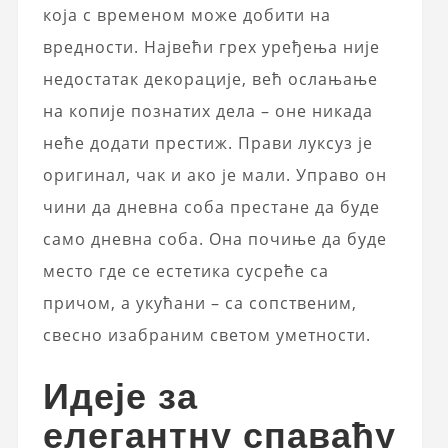
која с временом може добити на
вредности. Највећи грех уређења није
недостатак декорације, већ ослањање
на копије познатих дела – оне никада
неће додати престиж. Прави луксуз је
оригинал, чак и ако је мали. Управо он
чини да дневна соба престане да буде
само дневна соба. Она почиње да буде
место где се естетика сусреће са
причом, а укућани – са сопственим,
свесно изабраним светом уметности.
Идеје за
елегантну спаваћу