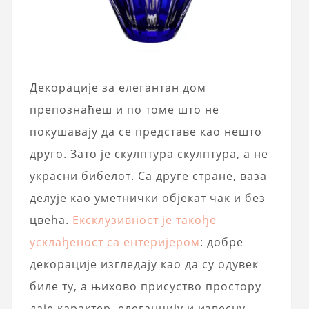
Декорације за елегантан дом
препознаћеш и по томе што не
покушавају да се представе као нешто
друго. Зато је скулптура скулптура, а не
украсни бибелот. Са друге стране, ваза
делује као уметнички објекат чак и без
цвећа.
Ексклузивност је такође
усклађеност са ентеријером
: добре
декорације изгледају као да су одувек
биле ту, а њихово присуство простору
даје карактер, елеганцију и извесну