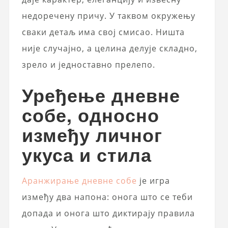
недоречену причу. У таквом окружењу
сваки детаљ има свој смисао. Ништа
није случајно, а целина делује складно,
зрело и једноставно прелепо.
Уређење дневне
собе, односно
између личног
укуса и стила
Аранжирање дневне собе
је игра
између два напона: онога што се теби
допада и онога што диктирају правила