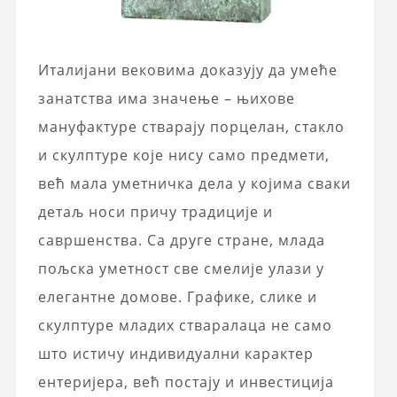
Италијани вековима доказују да умеће
занатства има значење – њихове
мануфактуре стварају порцелан, стакло
и скулптуре које нису само предмети,
већ мала уметничка дела у којима сваки
детаљ носи причу традиције и
савршенства. Са друге стране, млада
пољска уметност све смелије улази у
елегантне домове. Графике, слике и
скулптуре младих стваралаца не само
што истичу индивидуални карактер
ентеријера, већ постају и инвестиција