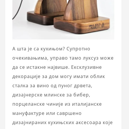
А шта је са кухињом? Супротно
очекивањима, управо тамо луксуз може
да се истакне највише. Ексклузивне
декорације за дом могу имати облик
сталка за вино од пуног дрвета,
дизајнерске млинске за бибер,
порцеланске чиније из италијанске
мануфактуре или савршено
дизајнираних кухињских аксесоара које