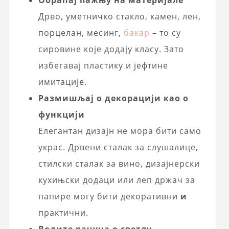
Дрво, уметничко стакло, камен, лен,
порцелан, месинг,
бакар
– то су
сировине које додају класу. Зато
избегавај пластику и јефтине
имитације.
Размишљај о декорацији као о
функцији
Елегантан дизајн не мора бити само
украс. Дрвени сталак за слушалице,
стилски сталак за вино, дизајнерски
кухињски додаци или леп држач за
папире могу бити декоративни
и
практични.
Водите рачуна о светлу