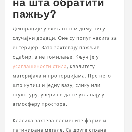
на шта обратити
пажњу?
Декорације у елегантном дому нису
случајни додаци. Оне су попут накита за
ентеријер. Зато захтевају пажљив
одабир, а не гомилање. Кључ је у
усаглашености стила
, квалитету
материјала и пропорцијама. Пре него
што купиш и једну вазу, слику или
скулптуру, увери се да се уклапају у
атмосферу простора.
Класика захтева племените форме и
патиниране метале. Са друге стране,