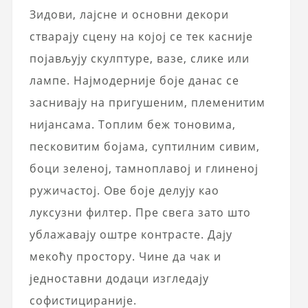
Зидови, лајсне и основни декори
стварају сцену на којој се тек касније
појављују скулптуре, вазе, слике или
лампе. Најмодерније боје данас се
заснивају на пригушеним, племенитим
нијансама. Топлим беж тоновима,
песковитим бојама, суптилним сивим,
боци зеленој, тамноплавој и глиненој
ружичастој. Ове боје делују као
луксузни филтер. Пре свега зато што
ублажавају оштре контрасте. Дају
мекоћу простору. Чине да чак и
једноставни додаци изгледају
софистицираније.