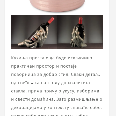
Кухиња престаје да буде искључиво
практичан простор и постаје
позорница за добар стил. Сваки детаљ,
од свећњака на столу до квалитета
стакла, прича причу о укусу, изборима
и свести домаћина. Зато размишљање о
декорацијама у контексту спаваће собе,
радне собе или кухиње има дубок