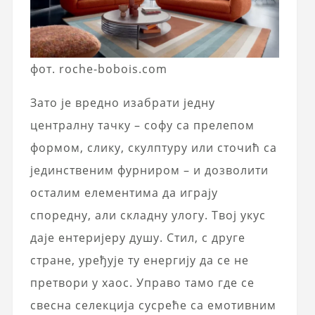
фот. roche-bobois.com
Зато је вредно изабрати једну
централну тачку – софу са прелепом
формом, слику, скулптуру или сточић са
јединственим фурниром – и дозволити
осталим елементима да играју
споредну, али складну улогу. Твој укус
даје ентеријеру душу. Стил, с друге
стране, уређује ту енергију да се не
претвори у хаос. Управо тамо где се
свесна селекција сусреће са емотивним