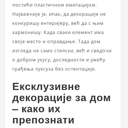
постићи пластичном имитацијом.
Најважније је, ипак, да декорације не
конкуришу ентеријеру, већ да с њим
хармонишу. Када сваки елемент има
своје место и оправдање. Тада дом
изгледа не само стилски, већ и сведочи
о добром укусу, доследности и умећу
грађења луксуза без остентације.
Ексклузивне
декорације за дом
– како их
препознати