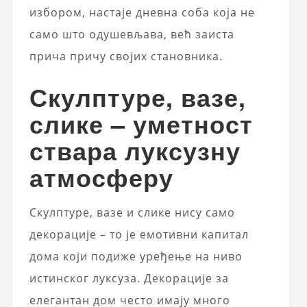
избором, настаје дневна соба која не
само што одушевљава, већ заиста
прича причу својих становника.
Скулптуре, вазе,
слике – уметност
ствара луксузну
атмосферу
Скулптуре, вазе и слике нису само
декорације – то је емотивни капитал
дома који подиже уређење на ниво
истинског луксуза. Декорације за
елегантан дом често имају много