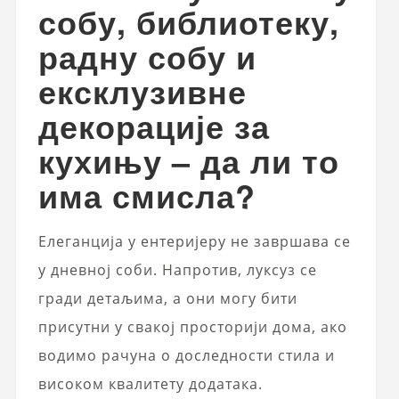
собу, библиотеку,
радну собу и
ексклузивне
декорације за
кухињу – да ли то
има смисла?
Елеганција у ентеријеру не завршава се
у дневној соби. Напротив, луксуз се
гради детаљима, а они могу бити
присутни у свакој просторији дома, ако
водимо рачуна о доследности стила и
високом квалитету додатака.