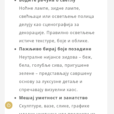
Ноћне лампе, зидне лампе,
свећњаци или осветљење полица
делују као сценографија за
декорације. Правилно осветљење
истиче текстуре, боје и облике.
Пажљиво бирај боје позадине
Неутралне нијансе зидова – беж,
бела, голубље сива, пригушене
зелене – представљају савршену
основу за луксузне детаље и
спречавају визуелни хаос.
Мешај уметност и занатство
Скулптуре, вазе, слике, графике
младих уметника или предмети из