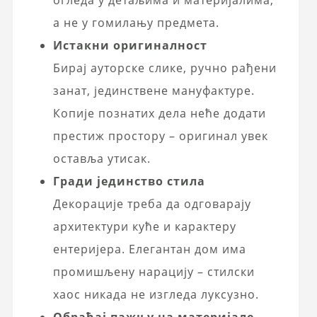
а не у гомилању предмета.
Истакни оригиналност
Бирај ауторске слике, ручно рађени
занат, јединствене мануфактуре.
Копије познатих дела неће додати
престиж простору – оригинал увек
оставља утисак.
Гради јединство стила
Декорације треба да одговарају
архитектури куће и карактеру
ентеријера. Елегантан дом има
промишљену нарацију – стилски
хаос никада не изгледа луксузно.
Обраћај пажњу на материјале