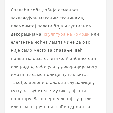
Спаваћа соба добија отменост
захваљујући меканим тканинама,
племенитој палети боја и суптилним
декорацијама:
скулптура на комоди
или
елегантна ноћна лампа чине да ово
није само место за спавање, већ
приватна оаза естетике. У библиотеци
или радној соби улогу декорације могу
имати не само полице пуне књига.
Такође, дрвени сталак за слушалице у
кутку за љубитеље музике даје стил
простору. Зато перо у лепој футроли
или отмен, ручно израђен држач за