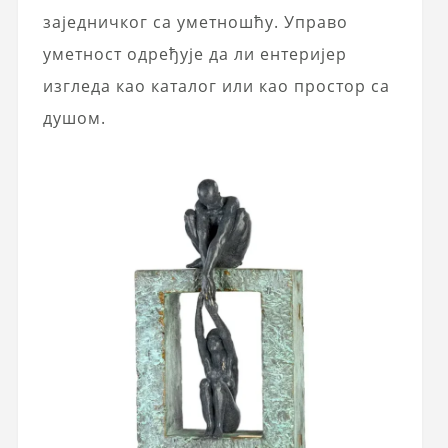
заједничког са уметношћу. Управо
уметност одређује да ли ентеријер
изгледа као каталог или као простор са
душом.