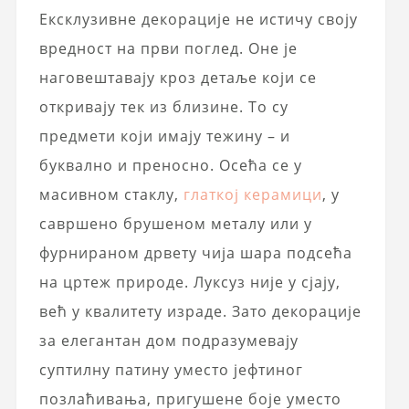
Ексклузивне декорације не истичу своју
вредност на први поглед. Оне је
наговештавају кроз детаље који се
откривају тек из близине. То су
предмети који имају тежину – и
буквално и преносно. Осећа се у
масивном стаклу,
глаткој керамици
, у
савршено брушеном металу или у
фурнираном дрвету чија шара подсећа
на цртеж природе. Луксуз није у сјају,
већ у квалитету израде. Зато декорације
за елегантан дом подразумевају
суптилну патину уместо јефтиног
позлаћивања, пригушене боје уместо