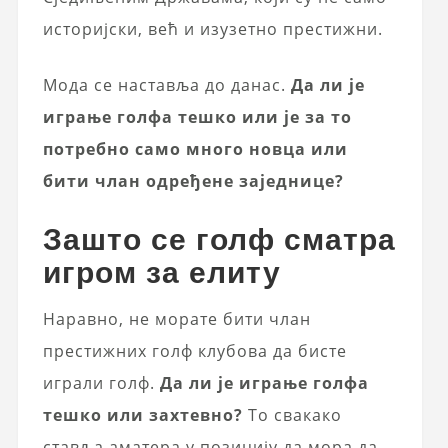
историјски, већ и изузетно престижни.
Мода се наставља до данас.
Да ли је
играње голфа тешко или је за то
потребно само много новца или
бити члан одређене заједнице?
Зашто се голф сматра
игром за елиту
Наравно, не морате бити члан
престижних голф клубова да бисте
играли голф.
Да ли је играње голфа
тешко или захтевно?
То свакако
ставља аматера у позицију да мора да