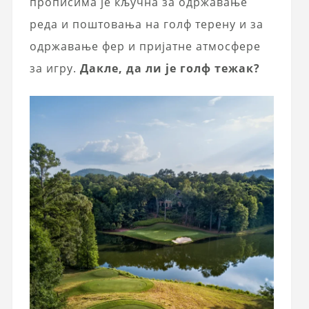
прописима је кључна за одржавање
реда и поштовања на голф терену и за
одржавање фер и пријатне атмосфере
за игру.
Дакле, да ли је голф тежак?