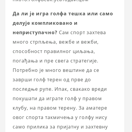
Да ли је игра голфа тешка или само
делује компликовано и
неприступачно?
Сам спорт захтева
много стрпљења, вежбе и вежби,
способност правилног циљања,
погађања и пре свега стратегије.
Потребно је много вештине да се
заврши голф терен од прве до
последње рупе. Ипак, свакако вреди
покушати да играте голф у правом
клубу, на правом терену. За аматере
овог спорта такмичења у голфу нису
само прилика за пријатну и захтевну