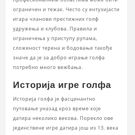
ограничен и тежак. Често су ентузијасти
игара чланови престижних голф
удружења и клубова. Правила и
ограничења у приступу рупама,
сложеност терена и бодовање такође
значе да је за добро играње голфа
потребно много вежбања.
Историја игре голфа
Историја голфа је фасцинантно
путовање уназад кроз време које
датира неколико векова. Порекло ове
јединствене игре датира још из 13. века