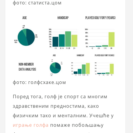
фото: статиста.цом
фото: голфсхаке.цом
Поред тога, голф је спорт са многим
здравственим предностима, како
физичким тако и менталним. Учешће у
играње голфа
помаже побољшању