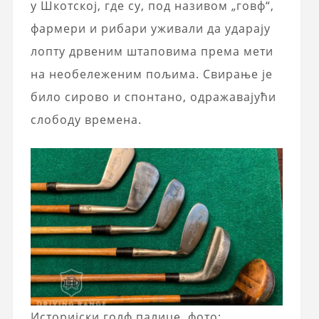
у Шкотској, где су, под називом „говф“,
фармери и рибари уживали да ударају
лопту дрвеним штаповима према мети
на необележеним пољима. Свирање је
било сирово и спонтано, одражавајући
слободу времена.
Историјски голф палице, фото: