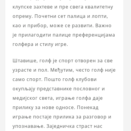
клупске захтеве и пре свега квалитетну
опрему. Почетни сет палица и лопти,
као и прибор, може се развити. Важно
је прилагодити палице преференцијама
голфера и стилу игре.
Штавише, голф је спорт отворен за све
узрасте и пол. Међутим, често голф није
само спорт. Пошто голф клубови
окупљају представнике пословног и
медијског света, играње голфа даје
прилику за нове односе. Понекад
играње постаје прилика за разговор и
упознавање. Заједничка страст нас