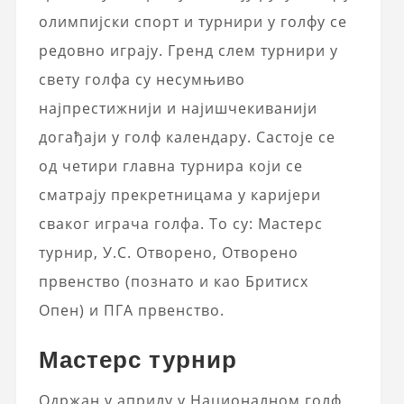
олимпијски спорт и турнири у голфу се
редовно играју. Гренд слем турнири у
свету голфа су несумњиво
најпрестижнији и најишчекиванији
догађаји у голф календару. Састоје се
од четири главна турнира који се
сматрају прекретницама у каријери
сваког играча голфа. То су: Мастерс
турнир, У.С. Отворено, Отворено
првенство (познато и као Бритисх
Опен) и ПГА првенство.
Мастерс турнир
Одржан у априлу у Националном голф