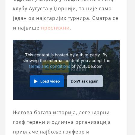
клубу Аугуста у Џорџији, то није само
један од најстаријих турнира. Сматра се
и највише
престижни
.
This content is hosted by a third party. By
showing the external content you accept the
terms and conditions
of youtube.com.
Load video
Don't ask again
Његова богата историја, легендарни
голф терени и одлична организација
привлаче најбоље голфере и