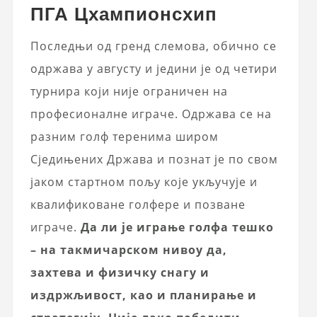
ПГА Цхампионсхип
Последњи од гренд слемова, обично се
одржава у августу и једини је од четири
турнира који није ограничен на
професионалне играче. Одржава се на
разним голф теренима широм
Сједињених Држава и познат је по свом
јаком стартном пољу које укључује и
квалификоване голфере и позване
играче.
Да ли је играње голфа тешко
– на такмичарском нивоу да,
захтева и физичку снагу и
издржљивост, као и планирање и