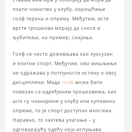
плати чланство у клубу, коришћење
голф терена и опрему. Међутим, исте
врсте трошкова морају да сносе и
љубитељи, на пример, скијања.
Голф се често доживљава као луксузан
и елитни спорт. Међутим, ово мишљење
не одражава у потпуности истину о овој
дисциплини. Мада
голф
може бити
повезан са одређеним трошковима, као
што су чланарине у клубу или куповина
опреме, то је спорт доступан многима.
Наравно, то захтева улагање – у
одговарајућу одећу која испуњава