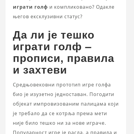
играти голф
и компликовано? Одакле
његов ексклузивни статус?
Да ли је тешко
играти голф –
прописи, правила
и захтеви
Средњовековни прототип игре голфа
био је изузетно једноставан. Погодити
објекат импровизованим палицама који
је требало да се котрља према мети
није било тешко ни за нове играче.
Популарност игре је расла, а правила и