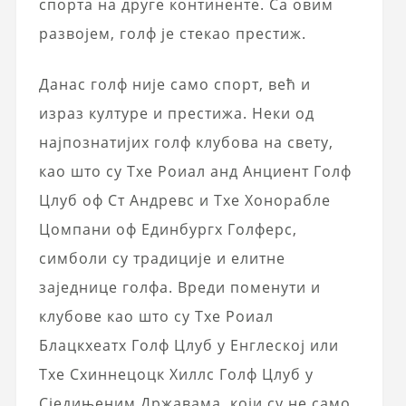
спорта на друге континенте. Са овим
развојем, голф је стекао престиж.
Данас голф није само спорт, већ и
израз културе и престижа. Неки од
најпознатијих голф клубова на свету,
као што су Тхе Роиал анд Анциент Голф
Цлуб оф Ст Андревс и Тхе Хонорабле
Цомпани оф Единбургх Голферс,
симболи су традиције и елитне
заједнице голфа. Вреди поменути и
клубове као што су Тхе Роиал
Блацкхеатх Голф Цлуб у Енглеској или
Тхе Схиннецоцк Хиллс Голф Цлуб у
Сједињеним Државама, који су не само