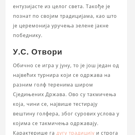
ентузијасте из целог света. Такође је
познат по својим традицијама, као што
је церемонија уручења зелене јакне
победнику.
У.С. Отвори
Обично се игра у јуну, то је још један од
највећих турнира који се одржава на
разним голф теренима широм
Сједињених Држава. Ово су такмичења
која, чини се, највише тестирају
вештину голфера, због сурових услова у
којима се такмичења одржавају.
Карактерише га
дугу традицију
и строга