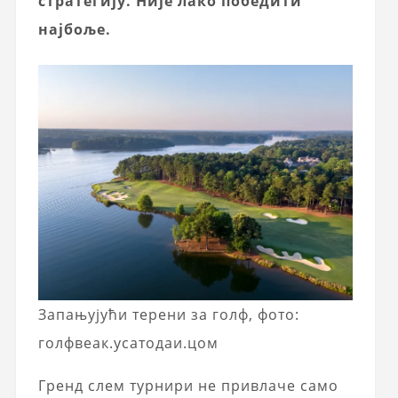
стратегију. Није лако победити
најбоље.
Запањујући терени за голф, фото:
голфвеак.усатодаи.цом
Гренд слем турнири не привлаче само