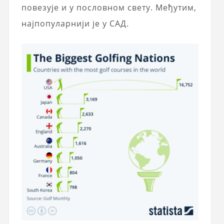
повезује и у пословном свету. Међутим,
најпопуларнији је у САД.