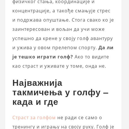
физичког стања, координације и
концентрације, а такође смањује стрес
и подржава опуштање. Стога свако ко је
заинтересован и вољан да учи може
успешно да крене у своју голф авантуру
и ужива у овом прелепом спорту.
Да ли
је тешко играти голф?
Ако то видите
као страст и уживате у томе, онда не.
Најважнија
такмичења у голфу –
када и где
Страст за голфом
не ради се само о
тренингу и игрању на своју руку. Голф је