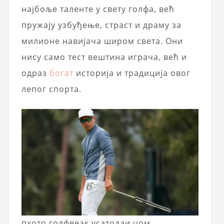
најбоље таленте у свету голфа, већ
пружају узбуђење, страст и драму за
милионе навијача широм света. Они
нису само тест вештина играча, већ и
одраз
богат
историја и традиција овог
лепог спорта.
пхото.голфвеак.усатодаи.цом