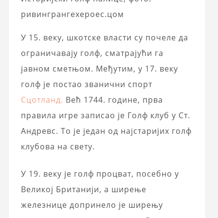
ривингрангехероес.цом
У 15. веку, шкотске власти су почеле да
ограничавају голф, сматрајући га
јавном сметњом. Међутим, у 17. веку
голф је постао званични спорт
Сцотланд.
Већ 1744. године, прва
правила игре записао је Голф клуб у Ст.
Андревс. То је један од најстаријих голф
клубова на свету.
У 19. веку је голф процват, посебно у
Великој Британији, а ширење
железнице допринело је ширењу