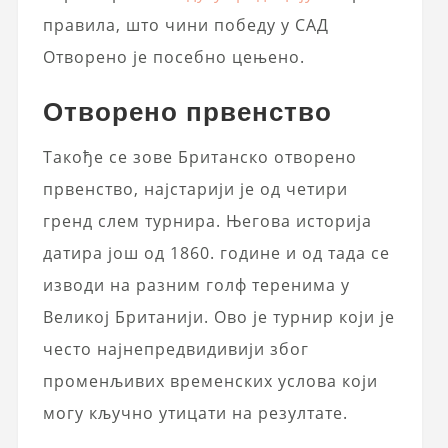
правила, што чини победу у САД
Отворено је посебно цењено.
Отворено првенство
Такође се зове Британско отворено
првенство, најстарији је од четири
гренд слем турнира. Његова историја
датира још од 1860. године и од тада се
изводи на разним голф теренима у
Великој Британији. Ово је турнир који је
често најнепредвидивији због
променљивих временских услова који
могу кључно утицати на резултате.