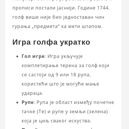
прописи постали јаснији. Године 1744.
голф више није био једноставан чин
гурања „предмета“ ка мети штапом.
Игра голфа укратко
Гол игре
: Игра укључује
комплетирање терена за голф који
се састоји од 9 или 18 рупа,
користећи што је могуће мање
удараца.
Рупе
: Рупа је област између почетне
тачке (Те) и рупе у земљи (зелена)
која је циљ сваког искуства.