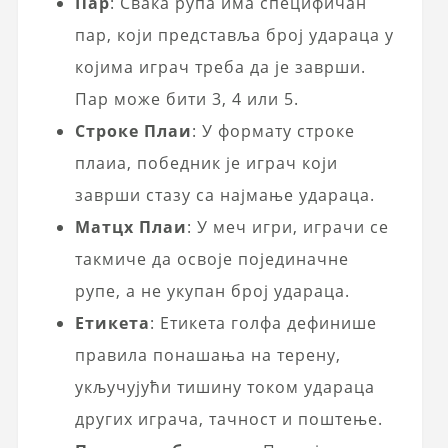
Пар
: Свака рупа има специфичан
пар, који представља број удараца у
којима играч треба да је заврши.
Пар може бити 3, 4 или 5.
Строке Плаи
: У формату строке
плаиа, победник је играч који
заврши стазу са најмање удараца.
Матцх Плаи
: У меч игри, играчи се
такмиче да освоје појединачне
рупе, а не укупан број удараца.
Етикета
: Етикета голфа дефинише
правила понашања на терену,
укључујући тишину током удараца
других играча, тачност и поштење.