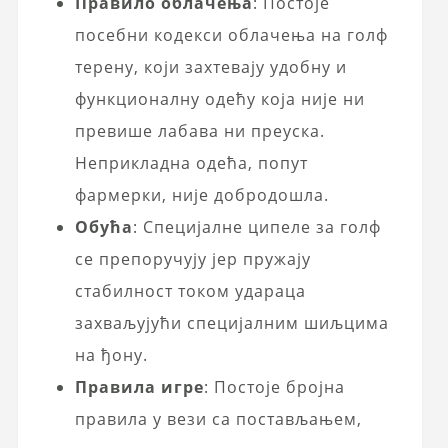
Правило облачења
: Постоје
посебни кодекси облачења на голф
терену, који захтевају удобну и
функционалну одећу која није ни
превише лабава ни преуска.
Неприкладна одећа, попут
фармерки, није добродошла.
Обућа
: Специјалне ципеле за голф
се препоручују јер пружају
стабилност током удараца
захваљујући специјалним шиљцима
на ђону.
Правила игре
: Постоје бројна
правила у вези са постављањем,