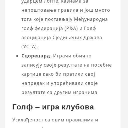
ударцем лопте, казнама за
непоштовање правила и још много
тога које постављају Међународна
голф федерација (Р&А) и Голф
асоцијација Сједињених Држава
(УСГА).
Сцорецард
: Играчи обично
записују своје резултате на посебне
картице како би пратили свој
напредак и упоређивали своје
резултате са другим играчима.
Голф – игра клубова
Усклађеност са овим правилима и