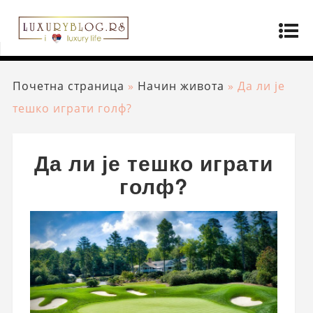
Почетна страница
»
Начин живота
»
Да ли је
тешко играти голф?
Да ли је тешко играти
голф?