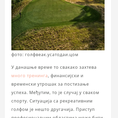
фото: голфвеак.усатодаи.цом
У данашње време то свакако захтева
много тренинга
, финансијски и
временски утрошак за постизање
успеха. Међутим, то је случај у сваком
спорту. Ситуација са рекреативним
голфом је нешто другачија. Приступ
професионалним областима може бити