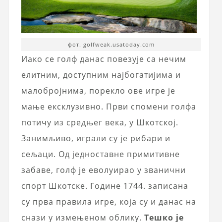
фот. golfweak.usatoday.com
Иако се голф данас повезује са нечим
елитним, доступним најбогатијима и
малобројнима, порекло ове игре је
мање ексклузивно. Први спомени голфа
потичу из средњег века, у Шкотској.
Занимљиво, играли су је рибари и
сељаци. Од једноставне примитивне
забаве, голф је еволуирао у званични
спорт Шкотске. Године 1744. записана
су прва правила игре, која су и данас на
снази у измењеном облику.
Тешко је