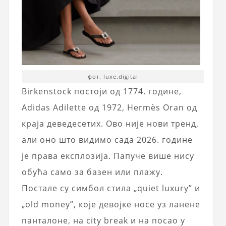
фот. luxe.digital
Birkenstock постоји од 1774. године,
Adidas Adilette од 1972, Hermès Oran од
краја деведесетих. Ово није нови тренд,
али оно што видимо сада 2026. године
је права експлозија. Папуче више нису
обућа само за базен или плажу.
Постале су симбол стила „quiet luxury” и
„old money”, које девојке носе уз ланене
панталоне, на city break и на посао у