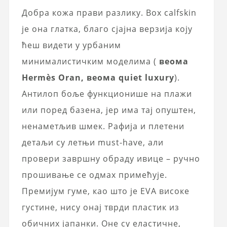
Добра кожа прави разлику. Box calfskin
је она глатка, благо сјајна верзија коју
ћеш видети у урбаним
минималистичким моделима (
веома
Hermès Oran, веома quiet luxury
).
Антилоп боље функционише на плажи
или поред базена, јер има тај опуштен,
ненаметљив шмек. Рафија и плетени
детаљи су летњи must-have, али
провери завршну обраду ивице – ручно
прошивање се одмах примећује.
Премијум гуме, као што је EVA високе
густине, нису онај тврди пластик из
обичних јапанки. Оне су еластичне,