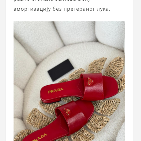
амортизацију без претераног лука.