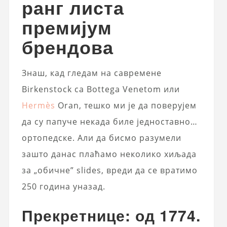
ранг листа
премијум
брендова
Знаш, кад гледам на савремене
Birkenstock са Bottega Venetom или
Hermès
Oran, тешко ми је да поверујем
да су папуче некада биле једноставно…
ортопедске. Али да бисмо разумели
зашто данас плаћамо неколико хиљада
за „обичне” slides, вреди да се вратимо
250 година уназад.
Прекретнице: од 1774.