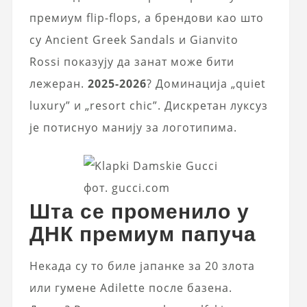
премиум flip-flops, а брендови као што
су Ancient Greek Sandals и Gianvito
Rossi показују да занат може бити
лежеран.
2025-2026
? Доминација „quiet
luxury” и „resort chic”. Дискретан луксуз
је потиснуо манију за логотипима.
фот. gucci.com
Шта се променило у
ДНК премиум папуча
Некада су то биле јапанке за 20 злота
или гумене Adilette после базена.