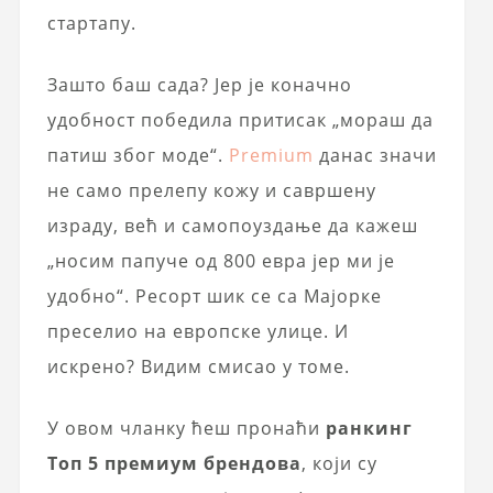
стартапу.
Зашто баш сада? Јер је коначно
удобност победила притисак „мораш да
патиш због моде“.
Premium
данас значи
не само прелепу кожу и савршену
израду, већ и самопоуздање да кажеш
„носим папуче од 800 евра јер ми је
удобно“. Ресорт шик се са Мајорке
преселио на европске улице. И
искрено? Видим смисао у томе.
У овом чланку ћеш пронаћи
ранкинг
Топ 5 премиум брендова
, који су