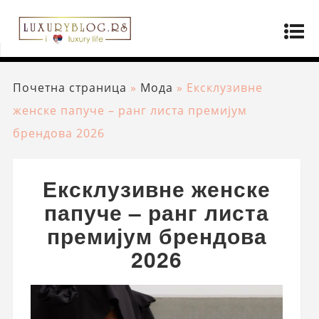
Почетна страница
»
Мода
»
Ексклузивне
женске папуче – ранг листа премијум
брендова 2026
Ексклузивне женске
папуче – ранг листа
премијум брендова
2026