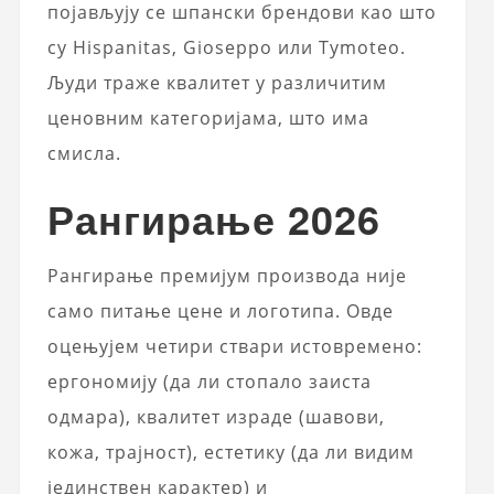
појављују се шпански брендови као што
су Hispanitas, Gioseppo или Tymoteo.
Људи траже квалитет у различитим
ценовним категоријама, што има
смисла.
Рангирање 2026
Рангирање премијум производа није
само питање цене и логотипа. Овде
оцењујем четири ствари истовремено:
ергономију (да ли стопало заиста
одмара), квалитет израде (шавови,
кожа, трајност), естетику (да ли видим
јединствен карактер) и