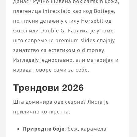
Данас? Ручно шивена box calfskin кожа,
плетеница intrecciato као код Bottege,
потписни детаљи у стилу Horsebit од
Gucci или Double G. Разлика је у томе
што савремене premium slides спајају
занатство са естетиком old money.
Изгледају једноставно, али материјал и
израда говоре сами за себе.
Трендови 2026
Шта доминира ове сезоне? Листа је
прилично конкретна:
Природне боје
: беж, карамела,