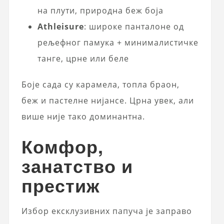
на плути, природна беж боја
Athleisure
: широке панталоне од
рељефног памука + минималистичке
танге, црне или беле
Боје сада су карамела, топла браон,
беж и пастелне нијансе. Црна увек, али
више није тако доминантна.
Комфор,
занатство и
престиж
Избор ексклузивних папуча је заправо