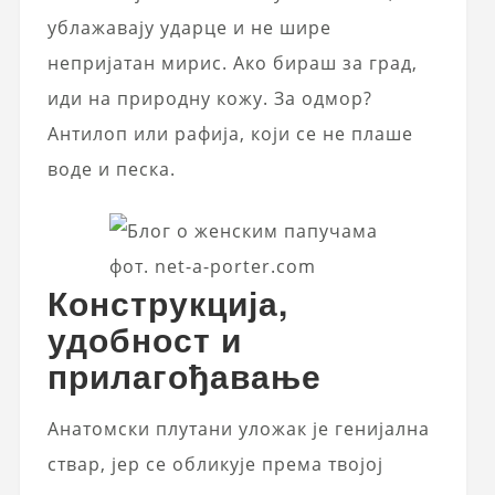
ублажавају ударце и не шире
непријатан мирис. Ако бираш за град,
иди на природну кожу. За одмор?
Антилоп или рафија, који се не плаше
воде и песка.
фот. net-a-porter.com
Конструкција,
удобност и
прилагођавање
Анатомски плутани уложак је генијална
ствар, јер се обликује према твојој