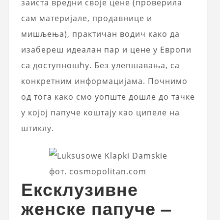
заиста вредни своје цене (проверила
сам материјале, продавнице и
мишљења), практичан водич како да
изабереш идеалан пар и цене у Европи
са доступношћу. Без улепшавања, са
конкретним информацијама. Почнимо
од тога како смо уопште дошле до тачке
у којој папуче коштају као ципеле на
штиклу.
фот. cosmopolitan.com
Ексклузивне
женске папуче –