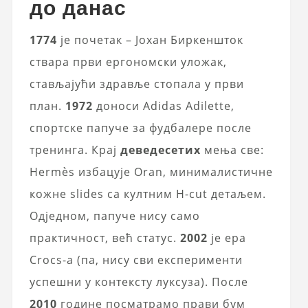
до данас
1774
је почетак – Јохан Биркеншток
ствара први ергономски уложак,
стављајући здравље стопала у први
план.
1972
доноси Adidas Adilette,
спортске папуче за фудбалере после
тренинга. Крај
деведесетих
мења све:
Hermès избацује Oran, минималистичне
кожне slides са култним H-cut детаљем.
Одједном, папуче нису само
практичност, већ статус.
2002
је ера
Crocs-а (па, нису сви експерименти
успешни у контексту луксуза). После
2010
године посматрамо прави бум