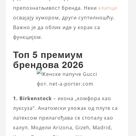
препознатљивост бренда. Неки
клапци
освајају хумором, други суптилношћу.
Важно је да облик иде у корак са
функцијом.
Топ 5 премиум
брендова 2026
фот. net-a-porter.com
1. Birkenstock
– икона „комфора као
луксуза“. Анатомски уложак од плуте са
латексом прилагођава се стопалу као
калуп. Модели Arizona, Gizeh, Madrid,