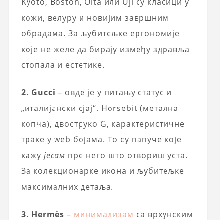
Kyoto, Boston, Oita или Uji су класици у
кожи, велуру и новијим завршним
обрадама. За љубитељке ергономије
које не желе да бирају између здравља
стопала и естетике.
2. Gucci
– овде је у питању статус и
„италијански сјај“. Horsebit (метална
копча), двоструко G, карактеристичне
траке у web бојама. То су папуче које
кажу
јесам
пре него што отвориш уста.
За колекционарке икона и љубитељке
максималних детаља.
3. Hermès
–
минимализам
са врхунским