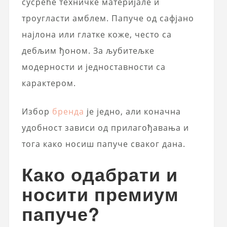
сусреће техничке материјале и
троугласти амблем. Папуче од сафјано
најлона или глатке коже, често са
дебљим ђоном. За љубитељке
модерности и једноставности са
карактером.
Избор
бренда
је једно, али коначна
удобност зависи од прилагођавања и
тога како носиш папуче сваког дана.
Како одабрати и
носити премиум
папуче?