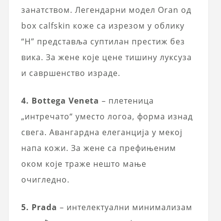
занатством. Легендарни модел Oran од
box calfskin коже са изрезом у облику
“H” представља суптилан престиж без
вика. За жене које цене тишину луксуза
и савршенство израде.
4. Bottega Veneta
– плетеница
„интречато“ уместо логоа, форма изнад
свега. Авангардна елеганција у мекој
напа кожи. За жене са префињеним
оком које траже нешто мање
очигледно.
5. Prada
– интелектуални минимализам