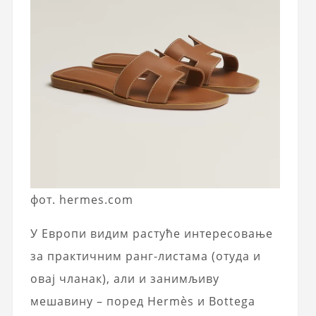
фот. hermes.com
У Европи видим растуће интересовање
за практичним ранг-листама (отуда и
овај чланак), али и занимљиву
мешавину – поред Hermès и Bottega