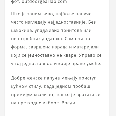
фот. outdoorgearlab.com
Што је занимљиво, најбоље папуче
често изгледају најједноставније. Без
шљокица, упадљивих принтова или
непотребних додатака. Само чиста
форма, савршена израда и материјали
који се једноставно не кваре. Управо се
у тој једноставности крије право умеће.
Добре женске папуче мењају приступ
кућном стилу. Када једном пробаш
премијум квалитет, тешко је вратити се
на претходне изборе. Вреди.