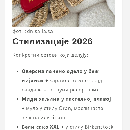
фот. cdn.salla.sa
Стилизације 2026
Konkретни сетови који делују:
Оверсиз ланено одело у беж
нијанси
+ карамел кожне слајд
сандале – потпуни ресорт шик
Миди хаљина у пастелној плавој
+ муле у стилу Oran, маслинасто
зелена или браон
Бели сако XXL
+ у стилу Birkenstock