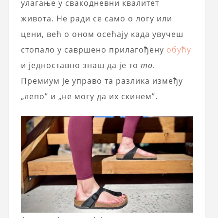
улагање у свакодневни квалитет
живота. Не ради се само о логу или
цени, већ о оном осећају када увучеш
стопало у савршено прилагођену
обућу
и једноставно знаш да је то
то
.
Премиум је управо та разлика између
„лепо” и „не могу да их скинем”.