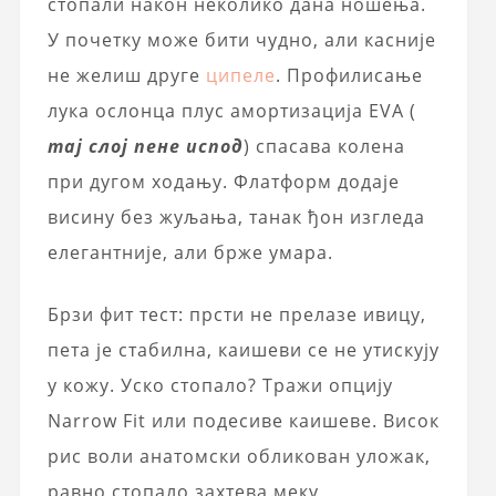
стопали након неколико дана ношења.
У почетку може бити чудно, али касније
не желиш друге
ципеле
. Профилисање
лука ослонца плус амортизација EVA (
тај слој пене испод
) спасава колена
при дугом ходању. Флатформ додаје
висину без жуљања, танак ђон изгледа
елегантније, али брже умара.
Брзи фит тест: прсти не прелазе ивицу,
пета је стабилна, каишеви се не утискују
у кожу. Уско стопало? Тражи опцију
Narrow Fit или подесиве каишеве. Висок
рис воли анатомски обликован уложак,
равно стопало захтева меку