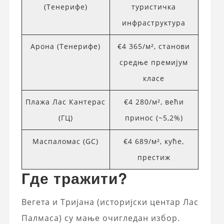
(Тенерифе)
туристичка
инфраструктура
Арона (Тенерифе)
€4 365/м², станови
средње премијум
класе
Плажа Лас Кантерас
€4 280/м², већи
(ГЦ)
принос (~5,2%)
Маспаломас (GC)
€4 689/м², куће,
престиж
Где тражити?
Вегета и Тријана (историјски центар Лас
Палмаса) су мање очигледан избор.