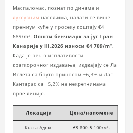
Маспаломас, познат по динама и
луксузним
насељима, налази се више:
премиум куће у просеку коштају €4
689/m².
Општи бенчмарк за југ Гран
Канарије у III.2026 износи €4 709/m²
.
Када је реч о исплативости
краткорочног издавања, издвајају се Ла
Ислета са бруто приносом ~6,3% и Лас
Кантарас са ~5,2% на некретнинама
прве линије.
Локација
Цена/напомене
Коста Адехе
€3 800-5 100/м²,