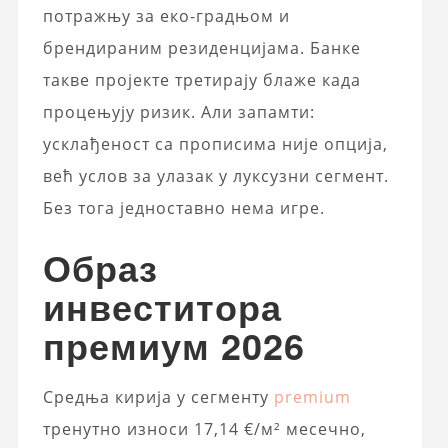
потражњу за еко-градњом и
брендираним резиденцијама. Банке
такве пројекте третирају блажe када
процењују ризик. Али запамти:
усклађеност са прописима није опција,
већ услов за улазак у луксузни сегмент.
Без тога једноставно нема игре.
Образ
инвеститора
премиум 2026
Средња кирија у сегменту
premium
тренутно износи 17,14 €/м² месечно,