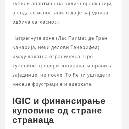
купили апартман на одличној локацији,
а онда се испоставило да је заједница
одбила сагласност.
Напрегнуте зоне (Лас Палмас де Гран
Канарија, неки делови Тенерифеа)
имају додатна ограничења. Пре
куповине провери зонирање и правила
заједнице, не после. То ће ти уштедети
месеце фрустрације и адвоката.
IGIC и финансирање
куповине од стране
странаца