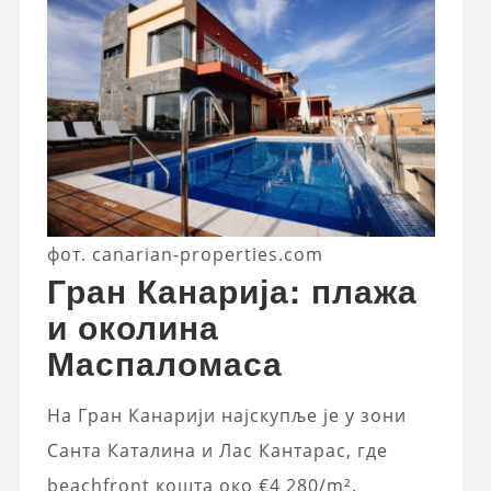
фот. canarian-properties.com
Гран Канарија: плажа
и околина
Маспаломаса
На Гран Канарији најскупље је у зони
Санта Каталина и Лас Кантарас, где
beachfront кошта око €4 280/m².