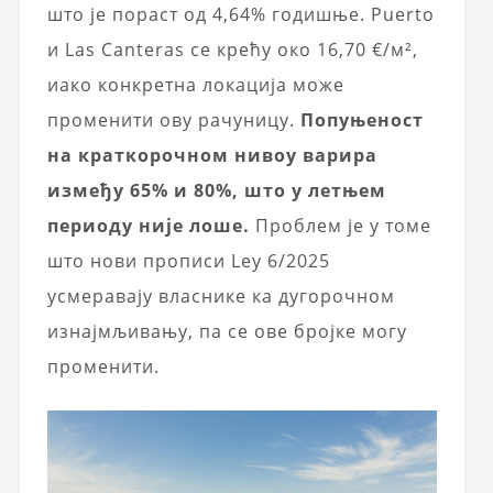
што је пораст од 4,64% годишње. Puerto
и Las Canteras се крећу око 16,70 €/м²,
иако конкретна локација може
променити ову рачуницу.
Попуњеност
на краткорочном нивоу варира
између 65% и 80%, што у летњем
периоду није лоше.
Проблем је у томе
што нови прописи Ley 6/2025
усмеравају власнике ка дугорочном
изнајмљивању, па се ове бројке могу
променити.