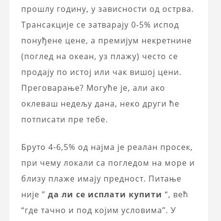
прошлу годину, у зависности од острва.
Трансакције се затварају 0-5% испод
понуђене цене, а премијум некретнине
(поглед на океан, уз плажу) често се
продају по истој или чак вишој цени.
Преговарање? Могуће је, али ако
оклеваш недељу дана, неко други ће
потписати пре тебе.
Бруто 4-6,5% од најма је реалан просек,
при чему локали са погледом на море и
близу плаже имају предност. Питање
није ”
да ли се исплати купити
“, већ
“где тачно и под којим условима”. У