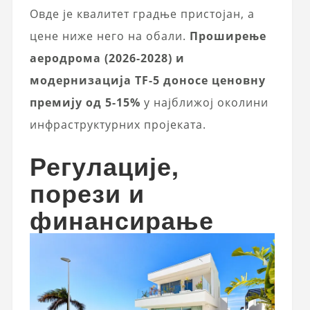
Овде је квалитет градње пристојан, а
цене ниже него на обали.
Проширење
аеродрома (2026-2028) и
модернизација TF-5 доносе ценовну
премију од 5-15%
у најближој околини
инфраструктурних пројеката.
Регулације,
порези и
финансирање