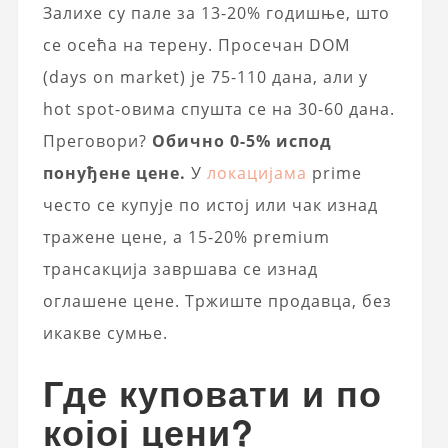
Залихе су пале за 13-20% годишње, што
се осећа на терену. Просечан DOM
(days on market) је 75-110 дана, али у
hot spot-овима спушта се на 30-60 дана.
Преговори?
Обично 0-5% испод
понуђене цене.
У
локацијама
prime
често се купује по истој или чак изнад
тражене цене, а 15-20% premium
трансакција завршава се изнад
оглашене цене. Тржиште продавца, без
икакве сумње.
Где куповати и по
којој цени?