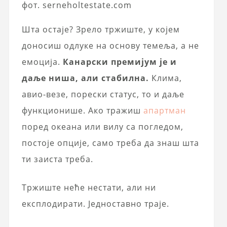
фот. serneholtestate.com
Шта остаје? Зрело тржиште, у којем
доносиш одлуке на основу темеља, а не
емоција.
Канарски премијум је и
даље ниша, али стабилна.
Климa,
авио-везе, порески статус, то и даље
функционише. Ако тражиш
апартман
поред океана или вилу са погледом,
постоје опције, само треба да знаш шта
ти заиста треба.
Тржиште неће нестати, али ни
експлодирати. Једноставно траје.