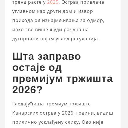
тренд расте у
2025
. Острва привлаче
углавном као други дом и извор
прихода од изнајмљивања за одмор,
иако све више људи рачуна на
дугорочни најам услед регулација.
Шта заправо
остаје од
премијум тржишта
2026?
Гледајући на премиум тржиште
Канарских острва у 2026. години, видиш
прилично усклађену слику. Ово није