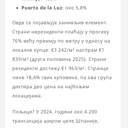
Puerto de la Luz
: око 5,8%
Овде се појављује занимљив елемент.
Страни нерезиденти плаћају у просеку
76% већу премију по метру у односу на
локалне купце: €3 242/м² наспрам €1
839/м² (друга половина 2025). Страни
резиденти достижу €1 963/м². Странци
чине 18,4% свих куповина, па ова група
диктира део цена на најбољим
локацијама.
Пољаци? У 2024. години око 4.200
трансакција широм целе Шпаније,