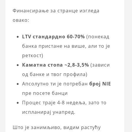
Финансирање за странце изгледа
овако:
LTV стандардно 60-70%
(понекад
банка пристане на више, али то је
реткост)
Каматна стопа ~2,8-3,5%
(зависи
од банке и твог профила)
Апсолутно ти је потребан
број NIE
пре посете банци
Процес траје 4-8 недеља, зато то
испланирај унапред.
Што је занимљиво, видим растућу