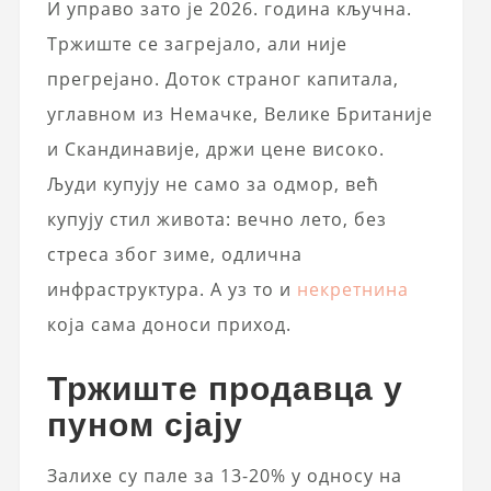
И управо зато је 2026. година кључна.
Тржиште се загрејало, али није
прегрејано. Доток страног капитала,
углавном из Немачке, Велике Британије
и Скандинавије, држи цене високо.
Људи купују не само за одмор, већ
купују стил живота: вечно лето, без
стреса због зиме, одлична
инфраструктура. А уз то и
некретнина
која сама доноси приход.
Тржиште продавца у
пуном сјају
Залихе су пале за 13-20% у односу на