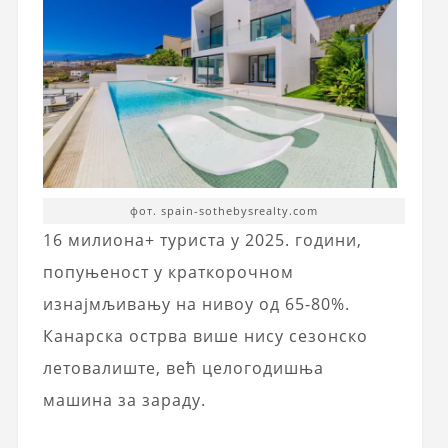
фот. spain-sothebysrealty.com
16 милиона+ туриста у 2025. години,
попуњеност у краткорочном
изнајмљивању на нивоу од 65-80%.
Канарска острва више нису сезонско
летовалиште, већ целогодишња
машина за зараду.