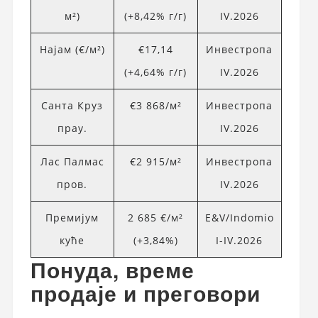
м²)
(+8,42% г/г)
IV.2026
Најам (€/м²)
€17,14
Инвестропа
(+4,64% г/г)
IV.2026
Санта Круз
€3 868/м²
Инвестропа
прау.
IV.2026
Лас Палмас
€2 915/м²
Инвестропа
пров.
IV.2026
Премијум
2 685 €/м²
E&V/Indomio
куће
(+3,84%)
I-IV.2026
Понуда, време
продаје и преговори