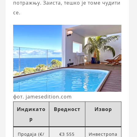
потражњу. Заиста, тешко је томе чудити
се.
фот. jamesedition.com
Индикато
Вредност
Извор
р
Продаја (€/
€3 555
Инвестропа