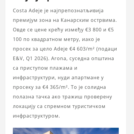
Costa Adeje је најпрепознатљивија
премијум зона на Канарским острвима.
Овде се цене крећу између €3 800 и €5
100 по квадратном метру, иако је
просек за цело Adeje €4 603/m² (подаци
E&V, Q1 2026). Arona, суседна општина
са приступом плажама и
инфраструктури, нуди апартмане у
просеку за €4 365/m². То је солидна
полазна тачка ако тражиш проверену
локацију са спремном туристичком
инфраструктуром.