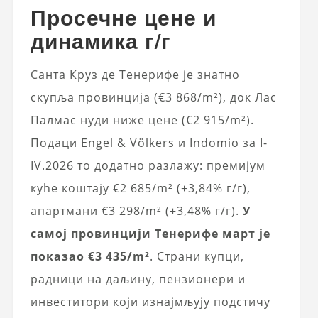
Просечне цене и
динамика г/г
Санта Круз де Тенерифе је знатно
скупља провинција (€3 868/m²), док Лас
Палмас нуди ниже цене (€2 915/m²).
Подаци Engel & Völkers и Indomio за I-
IV.2026 то додатно разлажу: премијум
куће коштају €2 685/m² (+3,84% г/г),
апартмани €3 298/m² (+3,48% г/г).
У
самој провинцији Тенерифе март је
показао €3 435/m²
. Страни купци,
радници на даљину, пензионери и
инвеститори који изнајмљују подстичу