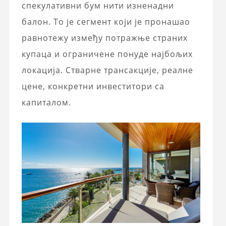
спекулативни бум нити изненадни
балон. То је сегмент који је пронашао
равнотежу између потражње страних
купаца и ограничене понуде најбољих
локација. Стварне трансакције, реалне
цене, конкретни инвеститори са
капиталом.