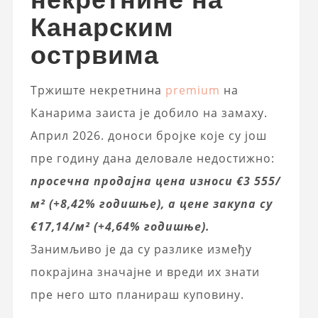
Канарским
острвима
Тржиште некретнина
premium
на
Канарима заиста је добило на замаху.
Април 2026. доноси бројке које су још
пре годину дана деловале недостижно:
просечна продајна цена износи €3 555/
м² (+8,42% годишње), а цене закупа су
€17,14/м² (+4,64% годишње).
Занимљиво је да су разлике између
покрајина значајне и вреди их знати
пре него што планираш куповину.