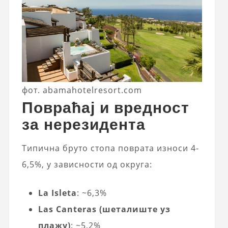
фот. abamahotelresort.com
Повраћај и вредност
за нерезидента
Типична бруто стопа поврата износи 4-
6,5%, у зависности од округа:
La Isleta
: ~6,3%
Las Canteras (шеталиште уз
плажу)
: ~5,2%