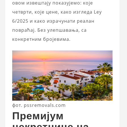
овом извештају показујемо: које
четврти, које цене, како изгледа Ley
6/2025 и како израчунати реалан
повраћај. Без улепшавања, са
конкретним бројевима.
фот. pssremovals.com
Премијум
некретнине на