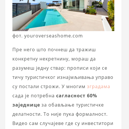
фот. youroverseashome.com
Пре него што почнеш да тражиш
конкретну некретнину, мораш да
разумеш једну ствар: прописи који се
тичу туристичког изнајмљивања управо
су постали строжи. У многим
зградама
сада је потребна
сагласност 60%
заједнице
за обављање туристичке
делатности. То није пука формалност.
Видео сам случајеве где су инвеститори