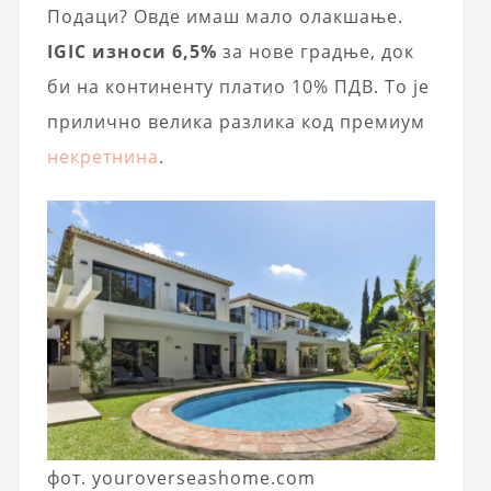
Подаци? Овде имаш мало олакшање.
IGIC износи 6,5%
за нове градње, док
би на континенту платио 10% ПДВ. То је
прилично велика разлика код премиум
некретнина
.
фот. youroverseashome.com