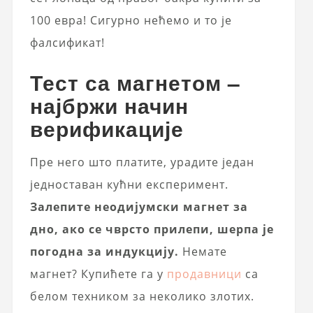
100 евра! Сигурно нећемо и то је
фалсификат!
Тест са магнетом –
најбржи начин
верификације
Пре него што платите, урадите један
једноставан кућни експеримент.
Залепите неодијумски магнет за
дно, ако се чврсто прилепи, шерпа је
погодна за индукцију.
Немате
магнет? Купићете га у
продавници
са
белом техником за неколико злотих.