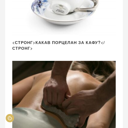
<СТРОНГ>КАКАВ ПОРЦЕЛАН ЗА КАФУ?</
СТРОНГ>