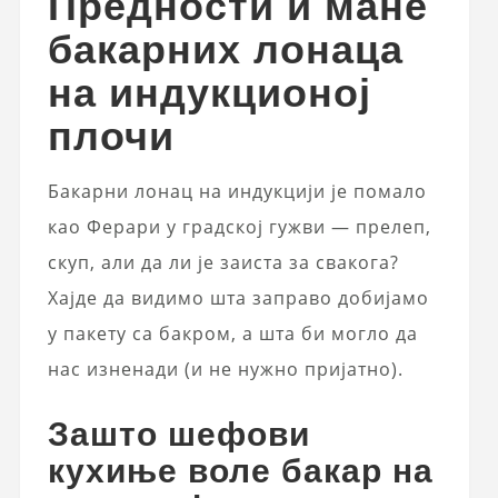
Предности и мане
бакарних лонаца
на индукционој
плочи
Бакарни лонац на индукцији је помало
као Ферари у градској гужви — прелеп,
скуп, али да ли је заиста за свакога?
Хајде да видимо шта заправо добијамо
у пакету са бакром, а шта би могло да
нас изненади (и не нужно пријатно).
Зашто шефови
кухиње воле бакар на