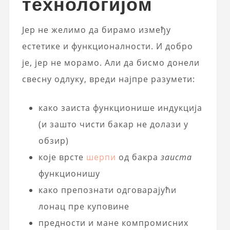
технологијом
Јер не желимо да бирамо између
естетике и функционалности. И добро
је, јер не морамо. Али да бисмо донели
свесну одлуку, вреди најпре разумети:
како заиста функционише индукција
(и зашто чисти бакар не долази у
обзир)
које врсте
шерпи
од бакра
заиста
функционишу
како препознати одговарајући
лонац пре куповине
предности и мане компромисних