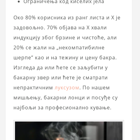
Ограничења код киселих јела
Око 80% корисника из ранг листа и X је
задовољно. 70% објава на X хвали
индукцију због брзине и чистоће, али
20% се жали на „некомпатибилне
шерпе” као и на тежину и цену бакра.
Изгледа да или ћете се заљубити у
бакарну звер или ћете је сматрати
непрактичним
луксузом
. По нашем
мишљењу, бакарни лонци и посуђе су
најбољи за професионално кување.