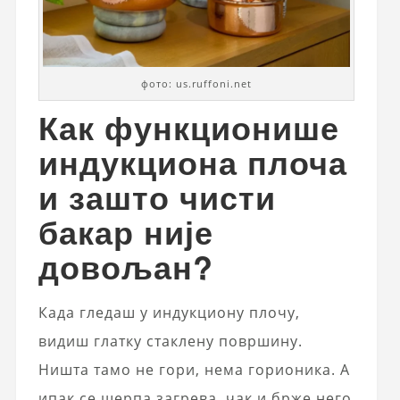
фото: us.ruffoni.net
Как функционише
индукциона плоча
и зашто чисти
бакар није
довољан?
Када гледаш у индукциону плочу,
видиш глатку стаклену површину.
Ништа тамо не гори, нема горионика. А
ипак се шерпа загрева, чак и брже него