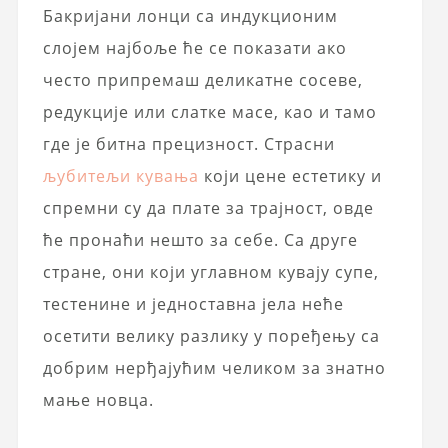
Бакријани лонци са индукционим
слојем најбоље ће се показати ако
често припремаш деликатне сосеве,
редукције или слатке масе, као и тамо
где је битна прецизност. Страсни
љубитељи кувања
који цене естетику и
спремни су да плате за трајност, овде
ће пронаћи нешто за себе. Са друге
стране, они који углавном кувају супе,
тестенине и једноставна јела неће
осетити велику разлику у поређењу са
добрим нерђајућим челиком за знатно
мање новца.