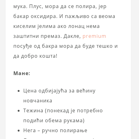
мука. Плус, мора да се полира, јер
бакар оксидира. И пажљиво са веома
киселим јелима ако лонац нема
заштитни премаз. Дакле,
premium
посуђе од бакра мора да буде тешко и
да добро кошта!
Манe:
Цена одбијајућа за већину
новчаника
Тежина (понекад је потребно
подићи обема рукама)
Нега – ручно полирање