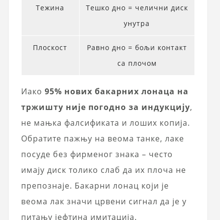
Тежина
Тешко дно = челични диск
унутра
Плоскост
Равно дно = бољи контакт
са плочом
Иако
95% нових бакарних лонаца на
тржишту није погодно за индукцију
,
не мањка фалсификата и лоших копија.
Обратите пажњу на веома танке, лаке
посуде без фирменог знака – често
имају диск толико слаб да их плоча не
препознаје. Бакарни лонац који је
веома лак значи црвени сигнал да је у
питању јефтина имитација.