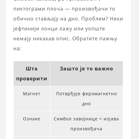
пиктограми плоча — произвођачи то
обично стављају на дно. Проблем? Неки
јефтинији лонци лажу или уопште
немају никакав опис. Обратите пажњу
на:
Шта
Зашто је то важно
проверити
Магнет
Потврђује феромагнетно
дно
Ознаке
Симбол завојнице = изјава
произвођача