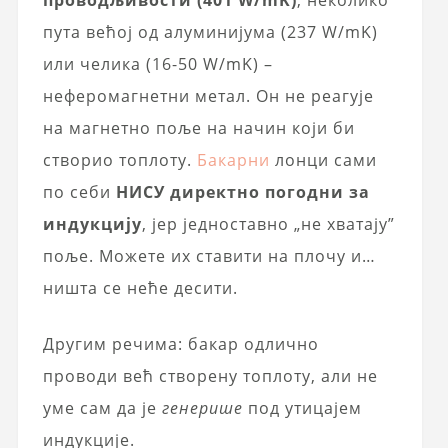
проводљивости (401 W/mK)
, неколико
пута већој од алуминијума (237 W/mK)
или челика (16-50 W/mK) –
неферомагнетни метал. Он не реагује
на магнетно поље на начин који би
створио топлоту.
Бакарни
лонци сами
по себи
НИСУ директно погодни за
индукцију
, јер једноставно „не хватају”
поље. Можете их ставити на плочу и…
ништа се неће десити.
Другим речима: бакар одлично
проводи већ створену топлоту, али не
уме сам да је
генерише
под утицајем
индукције.