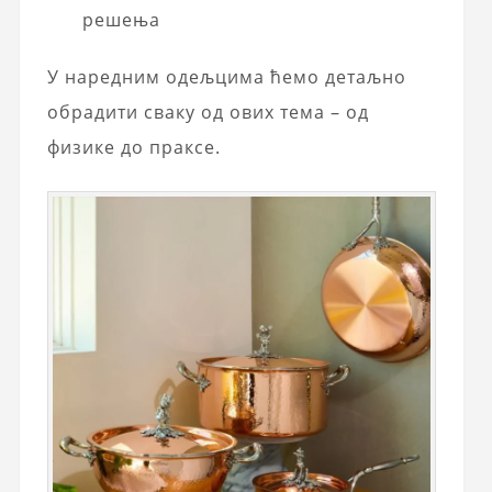
решења
У наредним одељцима ћемо детаљно
обрадити сваку од ових тема – од
физике до праксе.