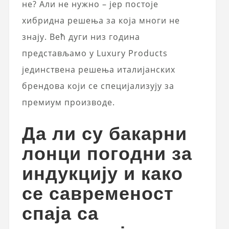
не? Али не нужно – јер постоје
хибридна решења за која многи не
знају. Већ дуги низ година
представљамо у Luxury Products
јединствена решења италијанских
брендова који се специјализују за
премиум производе.
Да ли су бакарни
лонци погодни за
индукцију и како
се савременост
спаја са