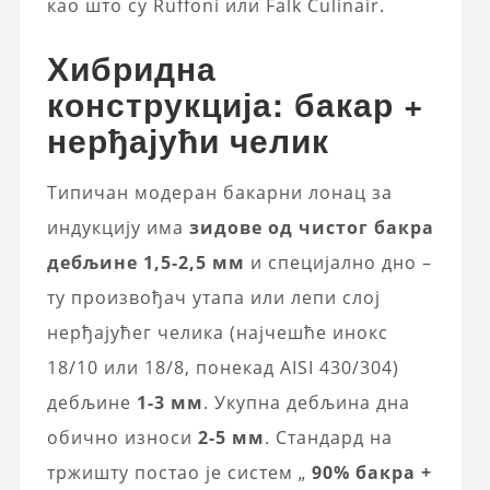
као што су Ruffoni или Falk Culinair.
Хибридна
конструкција: бакар +
нерђајући челик
Типичан модеран бакарни лонац за
индукцију има
зидове од чистог бакра
дебљине 1,5-2,5 мм
и специјално дно –
ту произвођач утапа или лепи слој
нерђајућег челика (најчешће инокс
18/10 или 18/8, понекад AISI 430/304)
дебљине
1-3 мм
. Укупна дебљина дна
обично износи
2-5 мм
. Стандард на
тржишту постао је систем „
90% бакра +