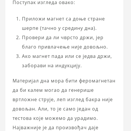
Поступак изгледа овако:
Приложи магнет са доње стране
шерпе (тачно у средину дна).
Провери да ли чврсто држи, јер
благо привлачење није довољно.
Ако магнет пада или се једва држи,
заборави на индукцију.
Материјал дна мора бити феромагнетан
да би калем могао да генерише
вртложне струје, леп изглед бакра није
довољан. Али, то је само један од
тестова које можемо да урадимо.
Најважније је да произвођач даје