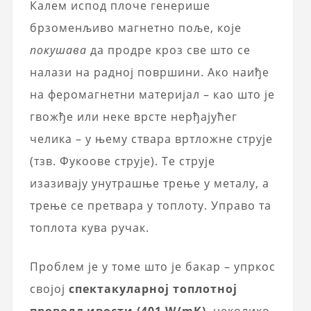
Калем испод плоче генерише
брзоменљиво магнетно поље, које
покушава
да продре кроз све што се
налази на радној површини. Ако наиђе
на феромагнетни материјал – као што је
гвожђе или неке врсте нерђајућег
челика – у њему ствара вртложне струје
(тзв. Фукоове струје). Те струје
изазивају унутрашње трење у металу, а
трење се претвара у топлоту. Управо та
топлота кува ручак.
Проблем је у томе што је бакар – упркос
својој
спектакуларној топлотној