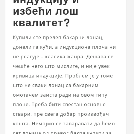
избећи лош
квалитет?
Купили сте прелеп бакарни лонац,
донели га кући, а индукциона плоча ни
не реагује – класика жанра. Дешава се
чешће него што мислите, и није увек
кривица индукције. Проблем је у томе
што не сваки лонац са бакарним
омотачем заиста ради на овом типу
плоче. Треба бити свестан основне
ствари, пре свега добар произвођач
кошта. Немојмо се заваравати да ћемо
сет лонаца од правог бакра купити за