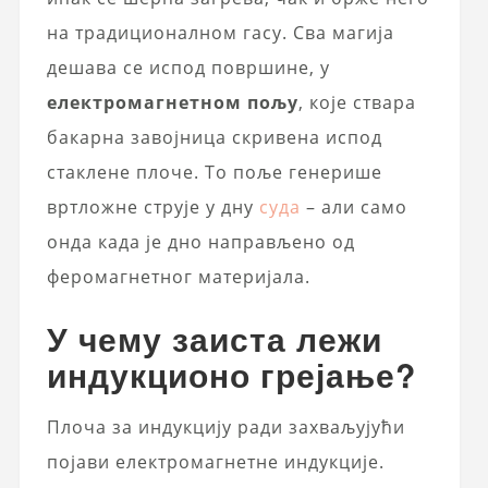
на традиционалном гасу. Сва магија
дешава се испод површине, у
електромагнетном пољу
, које ствара
бакарна завојница скривена испод
стаклене плоче. То поље генерише
вртложне струје у дну
суда
– али само
онда када је дно направљено од
феромагнетног материјала.
У чему заиста лежи
индукционо грејање?
Плоча за индукцију ради захваљујући
појави електромагнетне индукције.