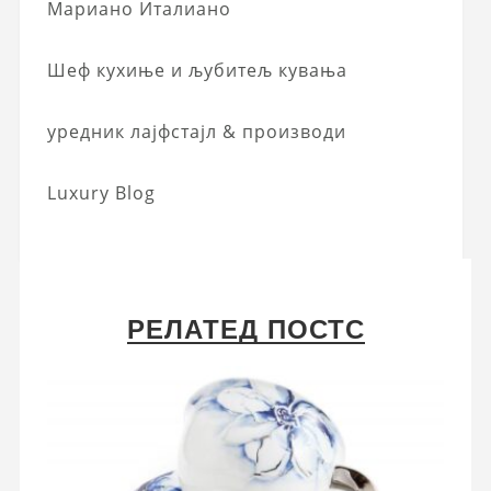
Мариано Италиано
Шеф кухиње и љубитељ кувања
уредник лајфстајл & производи
Luxury Blog
РЕЛАТЕД ПОСТС