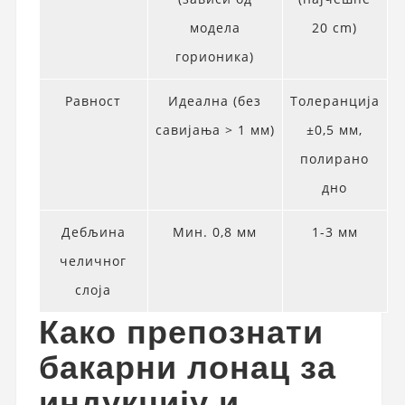
модела
20 cm)
горионика)
Равност
Идеална (без
Толеранција
савијања > 1 мм)
±0,5 мм,
полирано
дно
Дебљина
Мин. 0,8 мм
1-3 мм
челичног
слоја
Како препознати
бакарни лонац за
индукцију и