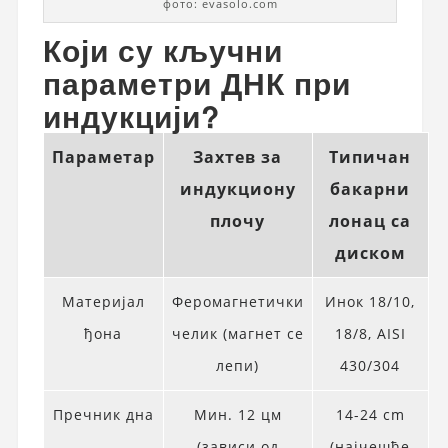
фото: evasolo.com
Који су кључни
параметри ДНК при
индукцији?
Параметар
Захтев за
Типичан
индукциону
бакарни
плочу
лонац са
диском
Материјал
Феромагнетички
Инок 18/10,
ђона
челик (магнет се
18/8, AISI
лепи)
430/304
Пречник дна
Мин. 12 цм
14-24 cm
(зависи од
(најчешће