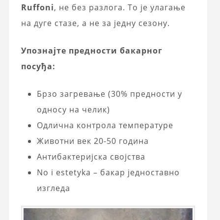
Ruffoni
, не без разлога. То је улагање
на дуге стазе, а не за једну сезону.
Упознајте предности бакарног
посуђа:
Брзо загревање (30% предности у
односу на челик)
Одлична контрола температуре
Животни век 20-50 година
Антибактеријска својства
No i estetyka – бакар једноставно
изгледа