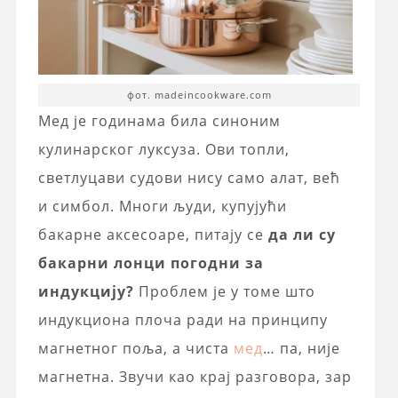
фот. madeincookware.com
Мед је годинама била синоним
кулинарског луксуза. Ови топли,
светлуцави судови нису само алат, већ
и симбол. Многи људи, купујући
бакарне аксесоаре, питају се
да ли су
бакарни лонци погодни за
индукцију?
Проблем је у томе што
индукциона плоча ради на принципу
магнетног поља, а чиста
мед
… па, није
магнетна. Звучи као крај разговора, зар