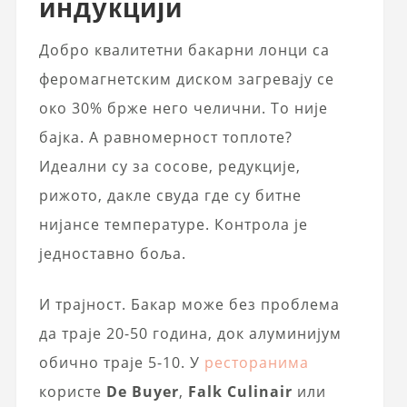
индукцији
Добро квалитетни бакарни лонци са
феромагнетским диском загревају се
око 30% брже него челични. То није
бајка. А равномерност топлоте?
Идеални су за сосове, редукције,
рижото, дакле свуда где су битне
нијансе температуре. Контрола је
једноставно боља.
И трајност. Бакар може без проблема
да траје 20-50 година, док алуминијум
обично траје 5-10. У
ресторанима
користе
De Buyer
,
Falk Culinair
или