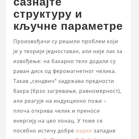
сазнајте
структуру и
кључне параметре
Произвођачи су решили проблем који
је у теорији једноставан, али није лак за
извођење: на бакарно тело додали су
раван диск од феромагнетног челика.
Такав „сендвич” задржава предности
бакра (брзо загревање, равномерност),
али реагује на индукционо поље –
плоча открива челик и преноси
енергију на цео лонац. У томе се
посебно истичу добре
марке
западне