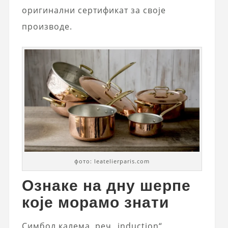
оригинални сертификат за своје
производе.
фото: leatelierparis.com
Ознаке на дну шерпе
које морамо знати
Симбол калема, реч „induction“,