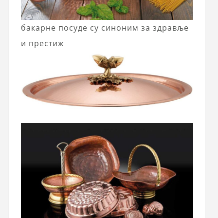
бакарне посуде су синоним за здравље
и престиж