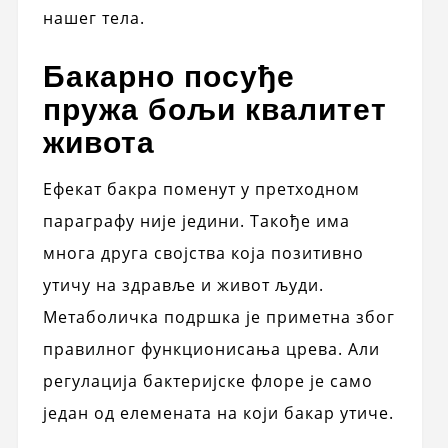
нашег тела.
Бакарно посуђе
пружа бољи квалитет
живота
Ефекат бакра поменут у претходном
параграфу није једини. Такође има
многа друга својства која позитивно
утичу на здравље и живот људи.
Метаболичка подршка је приметна због
правилног функционисања црева. Али
регулација бактеријске флоре је само
један од елемената на који бакар утиче.