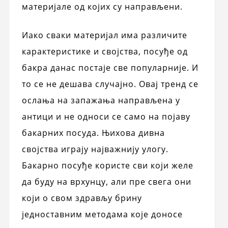
материјале од којих су направљени.
Иако сваки материјал има различите
карактеристике и својства, посуђе од
бакра данас постаје све популарније. И
то се не дешава случајно. Овај тренд се
ослања на запажања направљена у
антици и не односи се само на појаву
бакарних посуда. Њихова дивна
својства играју најважнију улогу.
Бакарно посуђе користе сви који желе
да буду на врхунцу, али пре свега они
који о свом здрављу брину
једноставним методама које доносе