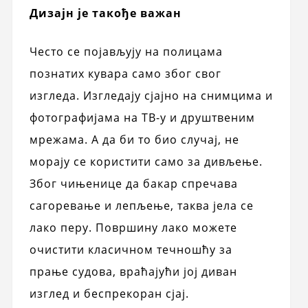
Дизајн је такође важан
Често се појављују на полицама
познатих кувара само због свог
изгледа. Изгледају сјајно на снимцима и
фотографијама на ТВ-у и друштвеним
мрежама. А да би то био случај, не
морају се користити само за дивљење.
Због чињенице да бакар спречава
сагоревање и лепљење, таква јела се
лако перу. Површину лако можете
очистити класичном течношћу за
прање судова, враћајући јој диван
изглед и беспрекоран сјај.