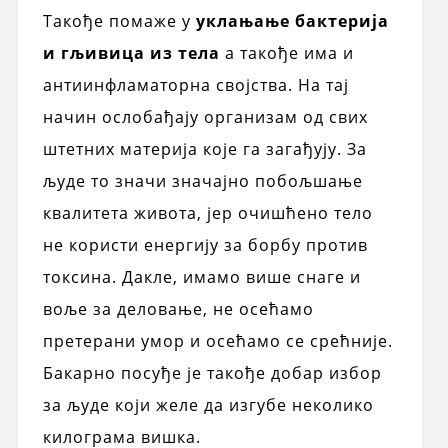
Такође помаже у
уклањање бактерија
и гљивица из тела
а такође има и
антиинфламаторна својства. На тај
начин ослобађају организам од свих
штетних материја које га загађују. За
људе то значи значајно побољшање
квалитета живота, јер очишћено тело
не користи енергију за борбу против
токсина. Дакле, имамо више снаге и
воље за деловање, не осећамо
претерани умор и осећамо се срећније.
Бакарно посуђе је такође добар избор
за људе који желе да изгубе неколико
килограма вишка.