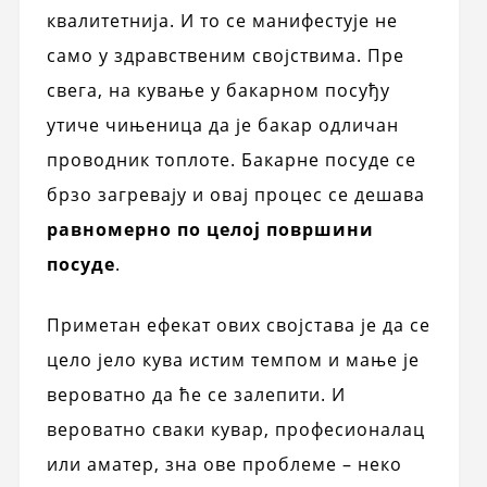
квалитетнија. И то се манифестује не
само у здравственим својствима. Пре
свега, на кување у бакарном посуђу
утиче чињеница да је бакар одличан
проводник топлоте. Бакарне посуде се
брзо загревају и овај процес се дешава
равномерно по целој површини
посуде
.
Приметан ефекат ових својстава је да се
цело јело кува истим темпом и мање је
вероватно да ће се залепити. И
вероватно сваки кувар, професионалац
или аматер, зна ове проблеме – неко