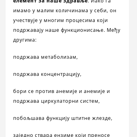
елемент за наше здравље
. Иако га
имамо у малим количинама у себи, он
учествује у многим процесима који
подржавају наше функционисање. Међу
другима:
подржава метаболизам,
подржава концентрацију,
бори се против анемије и анемије и
подржава циркулаторни систем,
побољшава функцију штитне жлезде,
заједно ствара ензиме који преносе