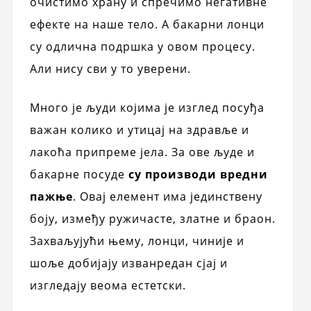
очистимо храну и спречимо негативне
ефекте на наше тело. А бакарни лонци
су одлична подршка у овом процесу.
Али нису сви у то уверени.
Много је људи којима је изглед посуђа
важан колико и утицај на здравље и
лакоћа припреме јела. За ове људе и
бакарне посуде
су производи вредни
пажње
. Овај елемент има јединствену
боју, између ружичасте, златне и браон.
Захваљујући њему, лонци, чиније и
шоље добијају изванредан сјај и
изгледају веома естетски.