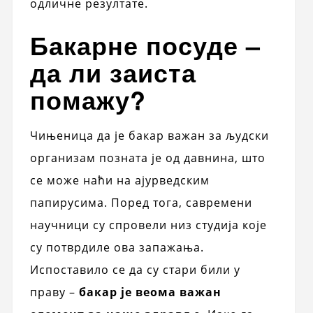
одличне резултате.
Бакарне посуде –
да ли заиста
помажу?
Чињеница да је бакар важан за људски
организам позната је од давнина, што
се може наћи на ајурведским
папирусима. Поред тога, савремени
научници су спровели низ студија које
су потврдиле ова запажања.
Испоставило се да су стари били у
праву –
бакар је веома важан