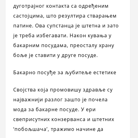
дуготрајног контакта са одређеним
састојцима, што резултира стварањем
патине. Ова супстанца је штетна и зато
је треба избегавати. Након кувања у
бакарним посудама, преосталу храну
боље је ставити у друге посуде.
Бакарно посуђе за љубитеље естетике
Својства која промовишу здравље су
најважнији разлог зашто је почела
мода за бакарне посуде. У ери
свеприсутних конзерванса и штетних
‘побољшача’, тражимо начине да