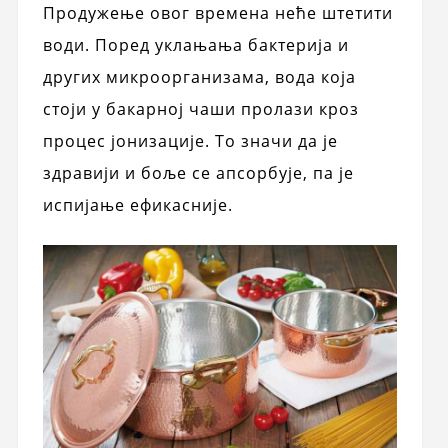
Продужење овог времена неће штетити
води. Поред уклањања бактерија и
других микроорганизама, вода која
стоји у бакарној чаши пролази кроз
процес јонизације. То значи да је
здравији и боље се апсорбује, па је
испијање ефикасније.