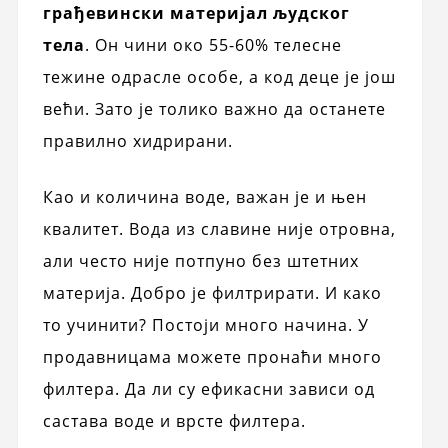
грађевински материјал људског
тела
. Он чини око 55-60% телесне
тежине одрасле особе, а код деце је још
већи. Зато је толико важно да останете
правилно хидрирани.
Као и количина воде, важан је и њен
квалитет. Вода из славине није отровна,
али често није потпуно без штетних
материја. Добро је филтрирати. И како
то учинити? Постоји много начина. У
продавницама можете пронаћи много
филтера. Да ли су ефикасни зависи од
састава воде и врсте филтера.