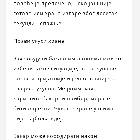
поврће је препечено, неко још није
готово или храна изгоре због десетак
секунди непажње.
Прави укуси хране
Захваљујући бакарним лонцима можете
избећи такве ситуације, па ће кување
постати пријатније и једноставније, а
сва јела укусна. Међутим, када
користите бакарни прибор, морате
бити опрезни. Чување хране у њима
није најбоља идеја.
Бакар може кородирати након