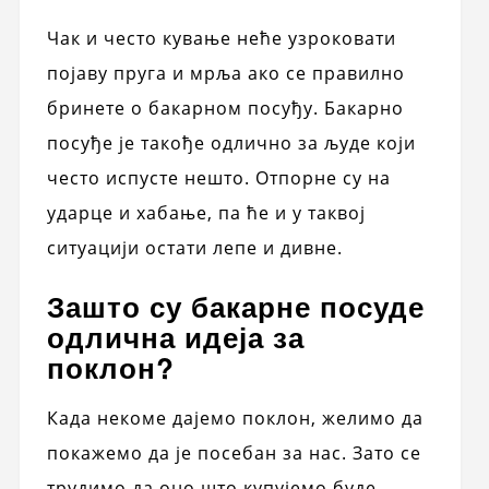
Чак и често кување неће узроковати
појаву пруга и мрља ако се правилно
бринете о бакарном посуђу. Бакарно
посуђе је такође одлично за људе који
често испусте нешто. Отпорне су на
ударце и хабање, па ће и у таквој
ситуацији остати лепе и дивне.
Зашто су бакарне посуде
одлична идеја за
поклон?
Када некоме дајемо поклон, желимо да
покажемо да је посебан за нас. Зато се
трудимо да оно што купујемо буде