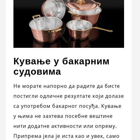
Кување у бакарним
судовима
Не морате напорно да радите да бисте
постигли одличне резултате који долазе
са употребом бакарног посуђа. Кување
у њима не захтева посебне вештине
нити додатне активности или опрему.
Припрема јела је иста као и увек, само