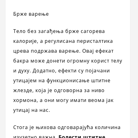
Брже варење
Тело без загађења брже сагорева
калорије, а регулисана перисталтика
црева подржава варење. Овај ефекат
бакра може донети огромну корист телу
и духу. Додатно, ефекти су појачани
утицајем на функционисање штитне
жлезде, која је одговорна за ниво
хормона, а они могу имати веома јак
утицај на нас.
Стога је њихова одговарајућа количина
изузетно важна.
Болести штитне