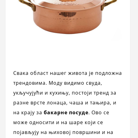
Свака област нашег живота је подложна
трендовима. Моду видимо свуда,
укључујући и кухињу, постоји тренд за
разне врсте лонаца, чаша и тањира, и
на крају за
бакарне посуде
. Ово се
може односити и на шаре који се
појављују на њиховој површини и на