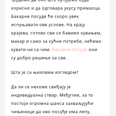
корисно и да одговара укусу примаоца.
Бакарне посуде ће скоро увек
испуњавати ове услове. На крају
крајева, готово сви се бавимо кувањем,
макар и само за кућне потребе, нећемо
кувати ни са чим.
Бакарне посуде
они
су добро решење за све.
Шта је са њиховим изгледом?
Да ли се некоме свиђају је
индивидуална ствар. Међутим, за то
постоји огромна шанса захваљујући
чињеници да ово посуђе има лепу,