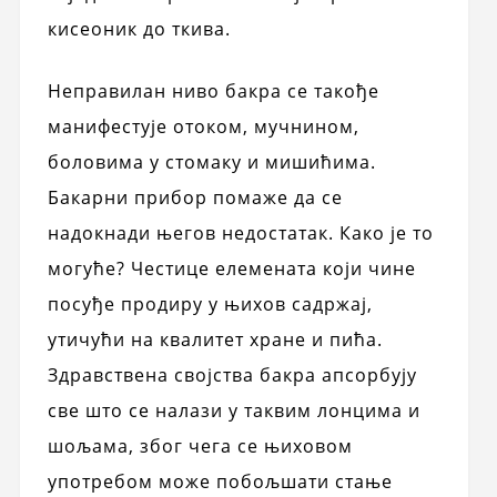
кисеоник до ткива.
Неправилан ниво бакра се такође
манифестује отоком, мучнином,
боловима у стомаку и мишићима.
Бакарни прибор помаже да се
надокнади његов недостатак. Како је то
могуће? Честице елемената који чине
посуђе продиру у њихов садржај,
утичући на квалитет хране и пића.
Здравствена својства бакра апсорбују
све што се налази у таквим лонцима и
шољама, због чега се њиховом
употребом може побољшати стање