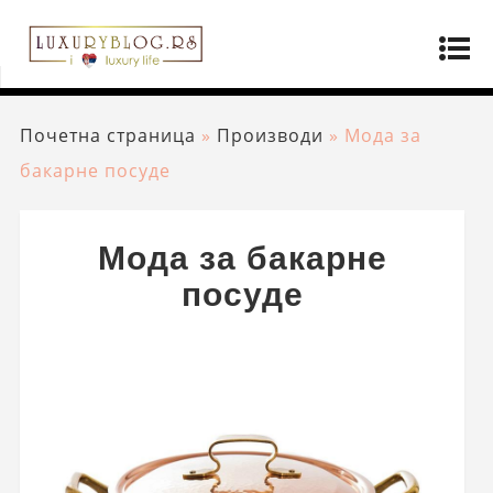
Почетна страница
»
Производи
»
Мода за
бакарне посуде
Мода за бакарне
посуде