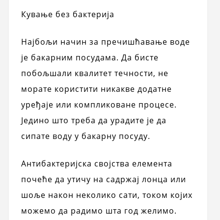
Кување без бактерија
Најбољи начин за пречишћавање воде
је бакарним посудама. Да бисте
побољшали квалитет течности, не
морате користити никакве додатне
уређаје или компликоване процесе.
Једино што треба да урадите је да
сипате воду у бакарну посуду.
Антибактеријска својства елемента
почеће да утичу на садржај лонца или
шоље након неколико сати, током којих
можемо да радимо шта год желимо.