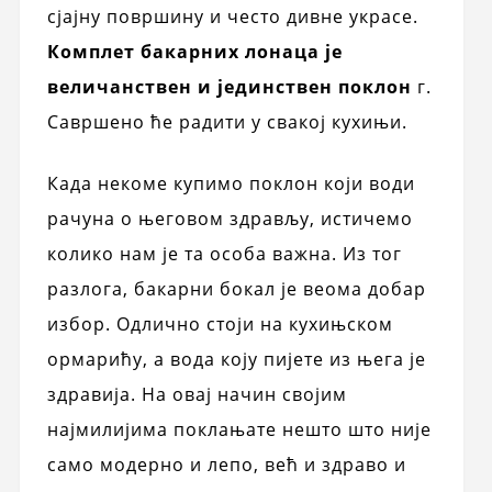
сјајну површину и често дивне украсе.
Комплет бакарних лонаца је
величанствен и јединствен поклон
г.
Савршено ће радити у свакој кухињи.
Када некоме купимо поклон који води
рачуна о његовом здрављу, истичемо
колико нам је та особа важна. Из тог
разлога, бакарни бокал је веома добар
избор. Одлично стоји на кухињском
ормарићу, а вода коју пијете из њега је
здравија. На овај начин својим
најмилијима поклањате нешто што није
само модерно и лепо, већ и здраво и