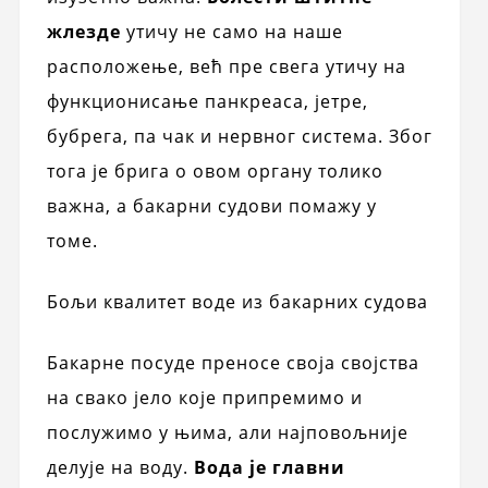
жлезде
утичу не само на наше
расположење, већ пре свега утичу на
функционисање панкреаса, јетре,
бубрега, па чак и нервног система. Због
тога је брига о овом органу толико
важна, а бакарни судови помажу у
томе.
Бољи квалитет воде из бакарних судова
Бакарне посуде преносе своја својства
на свако јело које припремимо и
послужимо у њима, али најповољније
делује на воду.
Вода је главни