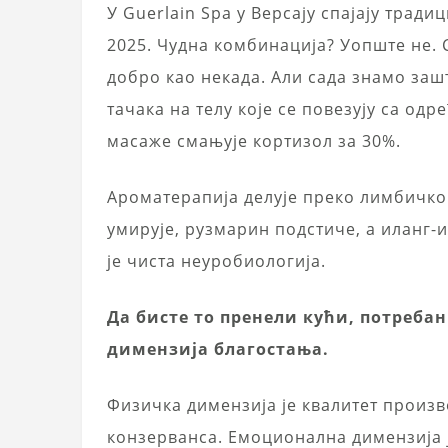
У Guerlain Spa у Версају спајају тради
2025. Чудна комбинација? Уопште не. С
добро као некада. Али сада знамо заш
тачака на телу које се повезују са од
масаже смањује кортизол за 30%.
Ароматерапија делује преко лимбичког
умирује, рузмарин подстиче, а иланг-
је чиста неуробиологија.
Да бисте то пренели кући, потребан 
димензија благостања.
Физичка димензија је квалитет произв
конзерванса. Емоционална димензија ј