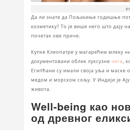
фо
Да ли знате да Пољакиње годишње пот
козметику? То је више него што дају на
почетак ове приче.
Купке Клеопатре у магарећем млеку ни
документовани облик луксузне
неге
, 
Египћани су имали своја уља и маске 
медом и морском сољу. У Индији је Ају
живота.
Well-being као но
од древног еликс