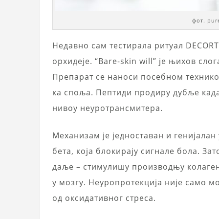
фот. pur
Недавно сам тестирала ритуал DECORTÉ
орхидеје. “Bare-skin will” је њихов сл
Препарат се наноси посебном технико
ка споља. Пептиди продиру дубље када 
нивоу неуротрансмитера.
Механизам је једноставан и генијалан
бета, која блокирају сигнале бола. За
даље – стимулишу производњу колаген
у мозгу. Неуропротекција није само мо
од оксидативног стреса.