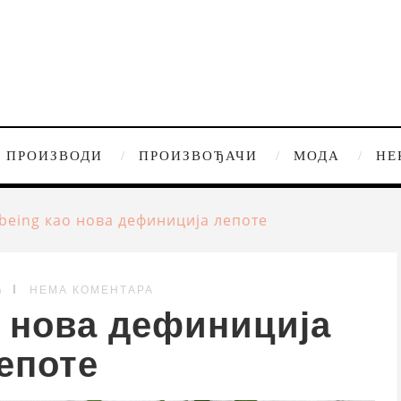
ПРОИЗВОДИ
ПРОИЗВОЂАЧИ
МОДА
НЕ
-being као нова дефиниција лепоте
G
НЕМА КОМЕНТАРА
о нова дефиниција
епоте