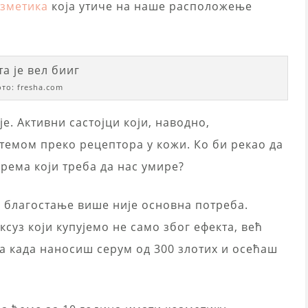
зметика
која утиче на наше расположење
то: fresha.com
е. Активни састојци који, наводно,
темом преко рецептора у кожи. Ко би рекао да
рема који треба да нас умире?
 – благостање више није основна потреба.
суз који купујемо не само због ефекта, већ
ка када наносиш серум од 300 злотих и осећаш