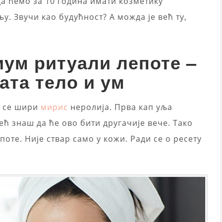
а ћемо за 10 година имати козметику
 Звучи као будућност? А можда је већ ту,
ум ритуали лепоте –
ата тело и ум
у се шири
мирис
неролија. Прва кап уља
ећ знаш да ће ово бити другачије вече. Тако
оте. Није ствар само у кожи. Ради се о ресету