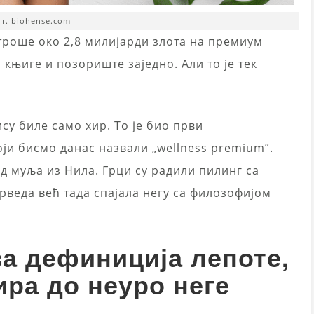
т. biohense.com
роше око 2,8 милијарди злота на премиум
 књиге и позориште заједно. Али то је тек
су биле само хир. То је био први
који бисмо данас назвали „wellness premium”.
од муља из Нила. Грци су радили пилинг са
рведа већ тада спајала негу са филозофијом
ва дефиниција лепоте,
ира до неуро неге