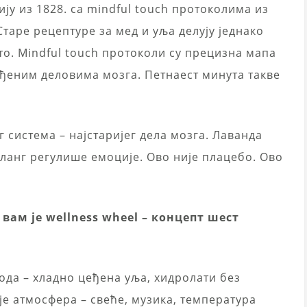
цију из 1828. са mindful touch протоколима из
таре рецептуре за мед и уља делују једнако
то. Mindful touch протоколи су прецизна мапа
ређеним деловима мозга. Петнаест минута такве
 система – најстаријег дела мозга. Лаванда
иланг регулише емоције. Ово није плацебо. Ово
вам је wellness wheel – концепт шест
ода – хладно цеђена уља, хидролати без
е атмосфера – свеће, музика, температура