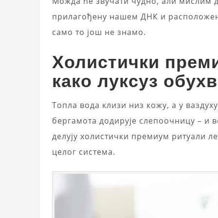
Можда ће звучати чудно, али мислим д
прилагођену нашем ДНК и расположењу.
само то још не знамо.
Холистички преми
како луксуз обухв
Топла вода клизи низ кожу, а у ваздух
бергамота додирује слепоочницу – и в
делују холистички премиум ритуали леп
целог система.