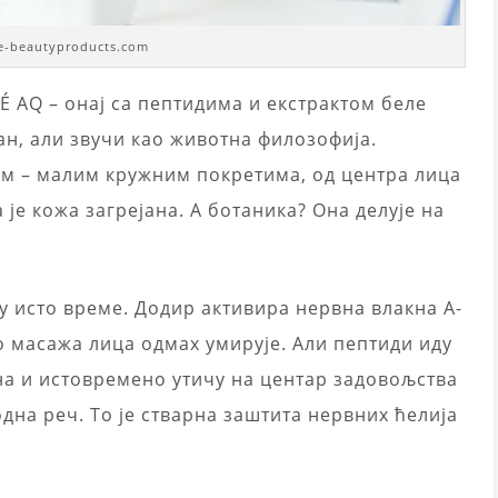
e-beautyproducts.com
 AQ – онај са пептидима и екстрактом беле
оган, али звучи као животна филозофија.
м – малим кружним покретима, од центра лица
је кожа загрејана. А ботаника? Она делује на
 у исто време. Додир активира нервна влакна А-
то масажа лица одмах умирује. Али пептиди иду
а и истовремено утичу на центар задовољства
дна реч. То је стварна заштита нервних ћелија