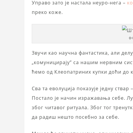
Управо зато је настала неуро-нега –
ко
преко коже.
фо
Звучи као научна фантастика, али делуј
„комуницирају” са нашим нервним сис
ћемо од Клеопатриних купки доћи до к
Сва та еволуција показује једну ствар
Постало је начин изражавања себе. Лук
због читавог ритуала. Због тог тренут
да радиш нешто посебно за себе.