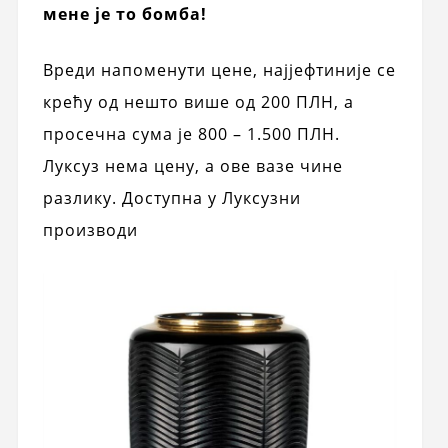
мене је то бомба!
Вреди напоменути цене, најјефтиније се
крећу од нешто више од 200 ПЛН, а
просечна сума је 800 – 1.500 ПЛН.
Луксуз нема цену, а ове вазе чине
разлику. Доступна у Луксузни
производи