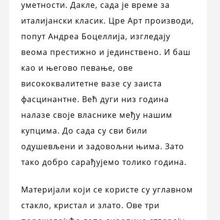
уметности. Дакле, сада је време за
италијански класик. Цре Арт производи,
попут Андреа Боцеллија, изгледају
веома престижно и јединствено. И баш
као и његово певање, ове
висококвалитетне вазе су заиста
фасцинантне. Већ дуги низ година
налазе своје власнике међу нашим
купцима. До сада су сви били
одушевљени и задовољни њима. Зато
тако добро сарађујемо толико година.
Материјали који се користе су углавном
стакло, кристал и злато. Ове три