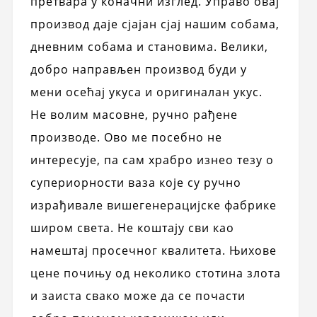
претвара у коначни изглед. Управо овај
производ даје сјајан сјај нашим собама,
дневним собама и становима. Велики,
добро направљен производ буди у
мени осећај укуса и оригиналан укус.
Не волим масовне, ручно рађене
производе. Ово ме посебно не
интересује, па сам храбро изнео тезу о
супериорности ваза које су ручно
израђивале вишегенерацијске фабрике
широм света. Не коштају сви као
намештај просечног квалитета. Њихове
цене почињу од неколико стотина злота
и заиста свако може да се почасти