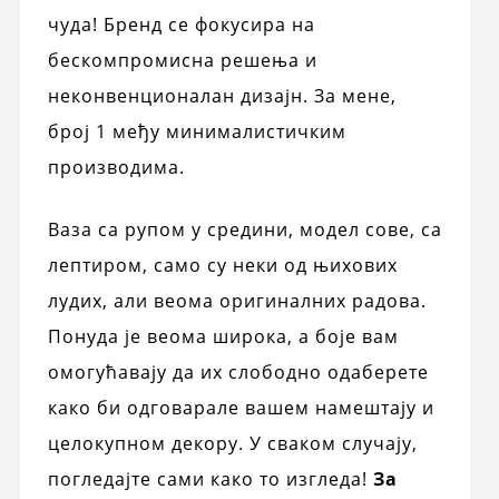
чуда! Бренд се фокусира на
бескомпромисна решења и
неконвенционалан дизајн. За мене,
број 1 међу минималистичким
производима.
Ваза са рупом у средини, модел сове, са
лептиром, само су неки од њихових
лудих, али веома оригиналних радова.
Понуда је веома широка, а боје вам
омогућавају да их слободно одаберете
како би одговарале вашем намештају и
целокупном декору. У сваком случају,
погледајте сами како то изгледа!
За