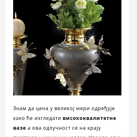
Знам да цена у великој мери одређује
како ће изгледати
висококвалитетне
вазе
а ова одлучност се на крају