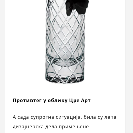
Противтег у облику Цре Арт
А сада супротна ситуација, била су лепа
дизајнерска дела примењене