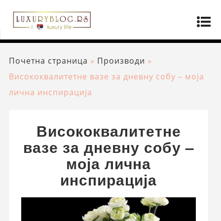
Почетна страница
»
Производи
»
Висококвалитетне вазе за дневну собу – моја
лична инспирација
Висококвалитетне
вазе за дневну собу –
моја лична
инспирација