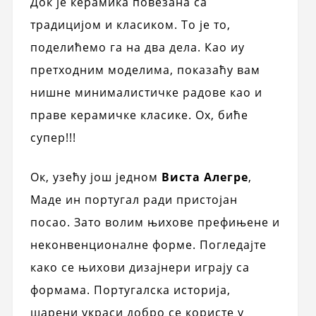
Док је керамика повезана са
традицијом и класиком. То је то,
поделићемо га на два дела. Као иу
претходним моделима, показаћу вам
нишне минималистичке радове као и
праве керамичке класике. Ох, биће
супер!!!
Ок, узећу још једном
Виста Алегре
,
Маде ин португал ради пристојан
посао. Зато волим њихове префињене и
неконвенционалне форме. Погледајте
како се њихови дизајнери играју са
формама. Португалска историја,
шарени украси добро се користе у