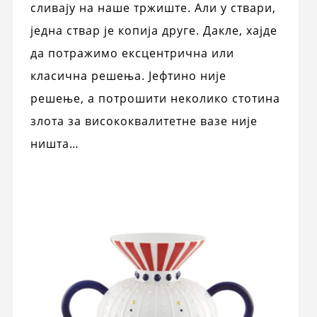
сливају на наше тржиште. Али у ствари,
једна ствар је копија друге. Дакле, хајде
да потражимо ексцентрична или
класична решења. Јефтино није
решење, а потрошити неколико стотина
злота за висококвалитетне вазе није
ништа…