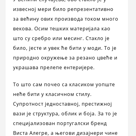
извесној мери било репрезентативно
за већину ових производа током много
векова. Осим тешких материјала као
што су сребро или месинг. Стакло је
било, јесте и увек ће бити у моди. То је
природно окружење за резано цвеће и
украшава прелепе ентеријере.
То што сам почео са класиком уопште
неће бити у класичном стилу.
Супротност једноставној, престижној
вази је структура, облик и боја. За то је
специјализован португалски бренд
Виста Алегре, а његови дизајнери чине