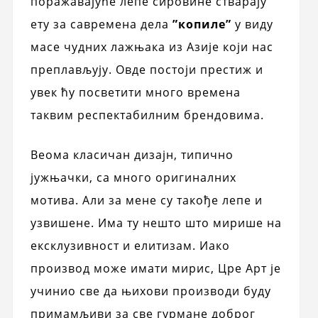
поражавајуће лепе сировине стварају
ету за савремена дела
”копиле”
у виду
масе чудних лажњака из Азије који нас
преплављују. Овде постоји престиж и
увек ћу посветити много времена
таквим респектабилним брендовима.
Веома класичан дизајн, типично
јужњачки, са много оригиналних
мотива. Али за мене су такође лепе и
узвишене. Има ту нешто што мирише на
ексклузивност и елитизам. Иако
производ може имати мирис, Цре Арт је
учинио све да њихови производи буду
примамљиви за све гурмане доброг