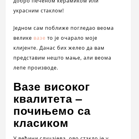
добро печеном керамиком или
украсним стаклом!
Једном сам поближе погледао веома
велике
вазе
то је очарало моје
клијенте. Данас бих желео да вам
представим нешто мање, али веома
лепе производе.
Вазе високог
квалитета –
почињемо са
класиком
У већини случајева, ово стакло је у