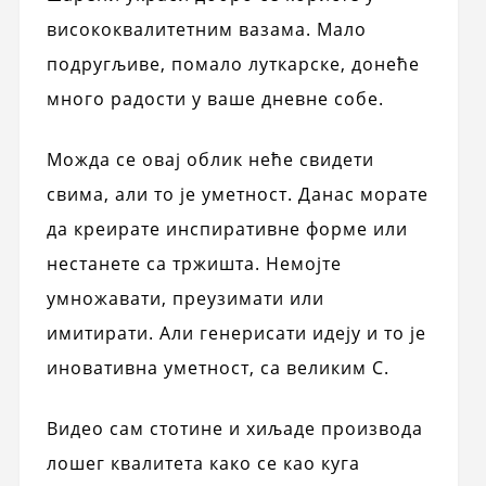
висококвалитетним вазама. Мало
подругљиве, помало луткарске, донеће
много радости у ваше дневне собе.
Можда се овај облик неће свидети
свима, али то је уметност. Данас морате
да креирате инспиративне форме или
нестанете са тржишта. Немојте
умножавати, преузимати или
имитирати. Али генерисати идеју и то је
иновативна уметност, са великим С.
Видео сам стотине и хиљаде производа
лошег квалитета како се као куга