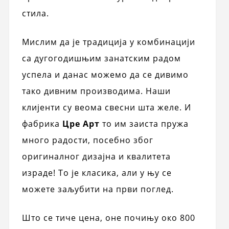
стила.
Мислим да је традиција у комбинацији
са дугогодишњим занатским радом
успела и данас можемо да се дивимо
тако дивним производима. Наши
клијенти су веома свесни шта желе. И
фабрика
Цре Арт
то им заиста пружа
много радости, посебно због
оригиналног дизајна и квалитета
израде! То је класика, али у њу се
можете заљубити на први поглед.
Што се тиче цена, оне почињу око 800