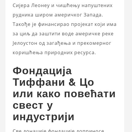
Сијера Леонеу и чишћењу напуштених
рудника широм америчког Запада.
Такође је финансирао пројекат који има
за циљ да заштити воде америчке реке
Јелоустон од загађења и прекомерног
коришћења природних ресурса.
Фондација
Тиффани & Цо
или како повећати
свест у
индустрији
Све донације фондације доприносе