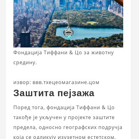
Фондација Тиффани & Цо за животну
средину.
извор: ввв.тхецеомагазине.цом
Заштита пејзажа
Поред тога, фондација Тиффани & Цо
такође је укључен у пројекте заштите
предела, односно географских подручја
која се одликују изузетном естетском,