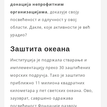
донација непрофитним
организацијама
, доказује своју
посвећеност и одлучност у овој
области. Дакле, које активности је већ
урадио?
Заштита океана
Институција је подржала стварање и
имплементацију преко 30 заштићених
морских подручја. Тако је заштитио
приближно 11 милиона квадратних
километара у пет светских океана. Ово,
заузврат, савршено одражава
посвећеност Фондације развоју