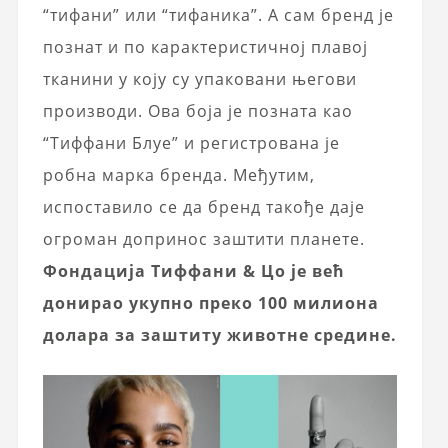
“тифани” или “тифаника”. А сам бренд је
познат и по карактеристичној плавој
тканини у коју су упаковани његови
производи. Ова боја је позната као
“Тиффани Блуе” и регистрована је
робна марка бренда. Међутим,
испоставило се да бренд такође даје
огроман допринос заштити планете.
Фондација Тиффани & Цо је већ
донирао укупно преко 100 милиона
долара за заштиту животне средине.