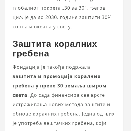
глобалног покрета „30 за 30“. Његов
циљ је да до 2030. године заштити 30%
копна и океана у свету.
Заштита коралних
гребена
Фондација је такође подржала
заштита и промоција коралних
гребена у преко 30 земаља широм
света
. До сада финансира све врсте
истраживања нових метода заштите и
обнове коралних гребена. Једна од њих
је употреба вештачких гребена, који