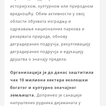
историјском, културном или природном
вредношћу. Обим активности у овој
области обухвата изградњу и
одржавање националних паркова и
резервата природе, обнову
деградираних подручја, рекултивацију
деградираних подручја и едукацију
друштва о значају предела.
Организација је до данас заштитила
чак 10 милиона хектара еколошки
богатог и културно значајног
земљишта.
Допринео је санацији
напуштених рудника дијаманата у