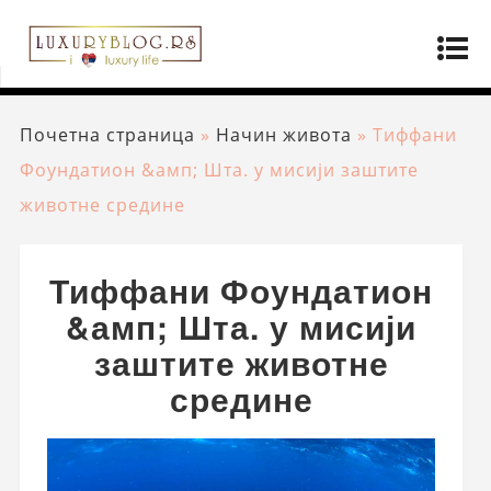
Почетна страница
»
Начин живота
»
Тиффани
Фоундатион &амп; Шта. у мисији заштите
животне средине
Тиффани Фоундатион
&амп; Шта. у мисији
заштите животне
средине