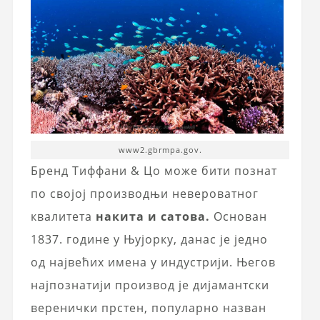
www2.gbrmpa.gov.
Бренд Тиффани & Цо може бити познат
по својој производњи невероватног
квалитета
накита и сатова.
Основан
1837. године у Њујорку, данас је једно
од највећих имена у индустрији. Његов
најпознатији производ је дијамантски
веренички прстен, популарно назван