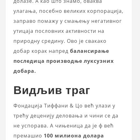
долазе. А као што знамо, оваква
улагања, посебно великих корпорација,
заправо помажу у смањењу негативног
утицаја пословних активности на
природну средину. Ово је свакако
добар корак напред
балансирање
последица производње луксузних
добара.
Видљив траг
Фондација Тиффани & Цо већ улази у
трећу деценију деловања и чини се да
не успорава. А чињеница да је ф већ
премашио
100 милиона долара