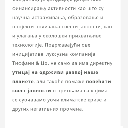
финансирању активности као што су
научна истраживања, образовање и
пројекти подизања свести јавности, као
и улагања у еколошки прихватљиве
технологије. Подржавајући ове
иницијативе, луксузна компанија
Тиффани & Цо. не само да има директну
утицај на одрживи развој наше
планете
, али такође помаже
повећати
свест јавности
о претњама са којима
се суочавамо уочи климатске кризе и
других негативних промена.