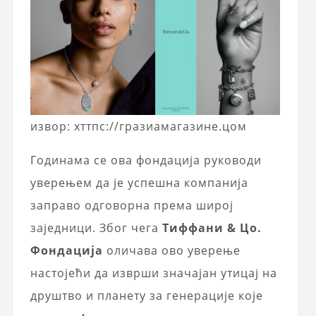
извор: хттпс://гразиамагазине.цом
Годинама се ова фондација руководи
уверењем да је успешна компанија
заправо одговорна према широј
заједници. Због чега
Тиффани & Цо.
Фондација
оличава ово уверење
настојећи да изврши значајан утицај на
друштво и планету за генерације које