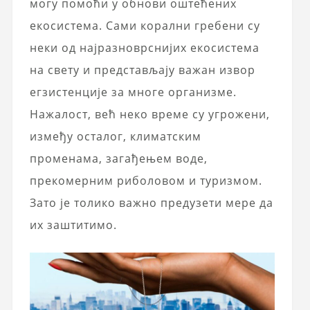
могу помоћи у обнови оштећених
екосистема. Сами корални гребени су
неки од најразноврснијих екосистема
на свету и представљају важан извор
егзистенције за многе организме.
Нажалост, већ неко време су угрожени,
између осталог, климатским
променама, загађењем воде,
прекомерним риболовом и туризмом.
Зато је толико важно предузети мере да
их заштитимо.