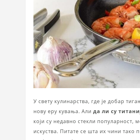
У свету кулинарства, где је добар тиг
нову еру кувања. Али
да ли су титани
који су недавно стекли популарност, 
искуства. Питате се шта их чини тако