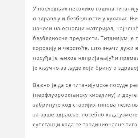
У последњих неколико година титанију
о здрављу и безбедности у кухињи. Њи
наноси на основни материјал, најчешћ
безбедносне предности. Титанијум је 
корозију и чврстоће, што значи дужи 
посуђа је њихов непријањајући према
је кључно за људе који брину о здраво
Важно је да се титанијумске посуде р
(перфлуорооктанску киселину) и друге
забринуте код старијих типова нелепљ
за ваше здравље, посебно када узмет
супстанци када се традиционалне тига