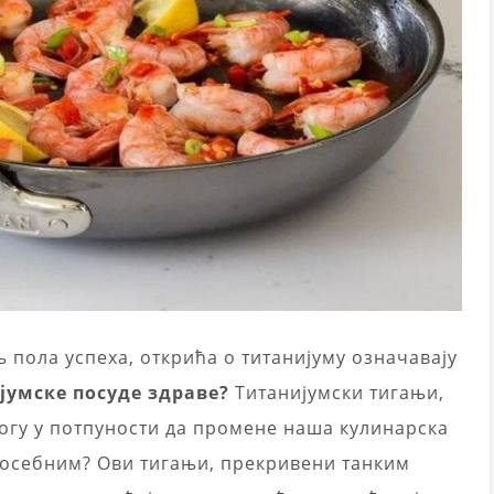
ањ пола успеха, открића о титанијуму означавају
јумске посуде здраве?
Титанијумски тигањи,
могу у потпуности да промене наша кулинарска
 посебним? Ови тигањи, прекривени танким