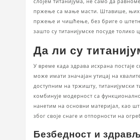
слојем титанијума, не само да равном
пржење са мање масти. Штавише, њих
пржење и чишћење, без бриге о штетн
зашто су титанијумске посуде толико 
Да ли су титаниј
У време када здрава исхрана постаје 
може имати значајан утицај на квали
доступним на тржишту, титанијумски т
комбинује модерност са функционално
нанетим на основни материјал, као што
због своје снаге и отпорности на огр
Безбедност и здрав