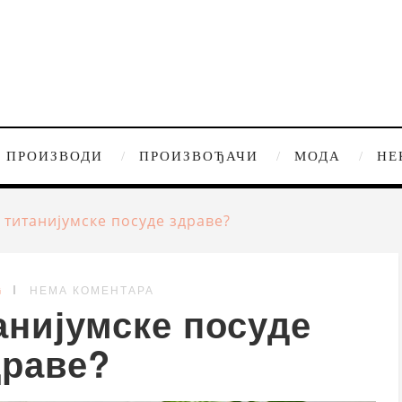
ПРОИЗВОДИ
ПРОИЗВОЂАЧИ
МОДА
НЕ
у титанијумске посуде здраве?
G
НЕМА КОМЕНТАРА
анијумске посуде
драве?