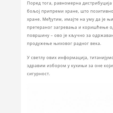
Поред тога, равномерна дистрибуција
бољој припреми хране, што позитивно
хране. Међутим, имајте на уму да је 
претераног загревања и коришћење о
површину – ово је кључно за одржава
продужење њиховог радног века.
У светлу ових информација, титанијум
здравим избором у кухињи за оне који
сигурност.