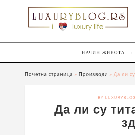
НАЧИН ЖИВОТА
Почетна страница
»
Производи
»
Да ли с
BY LUXURYBLO
Да ли су тит
з