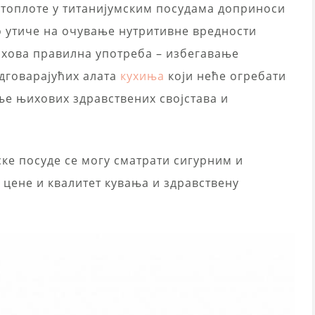
 топлоте у титанијумским посудама доприноси
 утиче на очување нутритивне вредности
њихова правилна употреба – избегавање
дговарајућих алата
кухиња
који неће огребати
ње њихових здравствених својстава и
ске посуде се могу сматрати сигурним и
 цене и квалитет кувања и здравствену