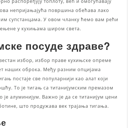
ерно распоређују топлоту, већ и омогућавају
ова непријањајућа површина обећава лако
им супстанцама. У овом чланку ћемо вам рећи
цењене у кухињама широм света.
умске посуде здраве?
свестан избор, избор праве кухињске опреме
тет наших оброка. Међу разним опцијама
игањ постаје све популарнији као алат који
шћу. То је тигањ са титанијумским премазом
 је алуминијум. Важно је да се титанијум цени
еботине, што продужава век трајања тигања.
ље