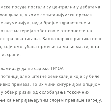
мске посуде постали су централни у дебатама
хов дизајн, у коме се титанијумски премаз
е алуминијум, нуди бројне здравствене и
познат материјал због своје отпорности на
век трајања тигања. Важна карактеристика овог
з, који омогућава пржење са мање масти, што
ј исхрани.
екламирају да не садрже ПФОА
 потенцијално штетне хемикалије које су биле
ивих премаза. То их чини сигурнијом опцијом
е у обзир ризик од ослобађања токсичних
ње са непријањајућим слојем превише загреју.