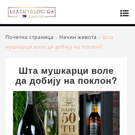
Почетна страница
»
Начин живота
»
Шта
мушкарци воле да добију на поклон?
Шта мушкарци воле
да добију на поклон?