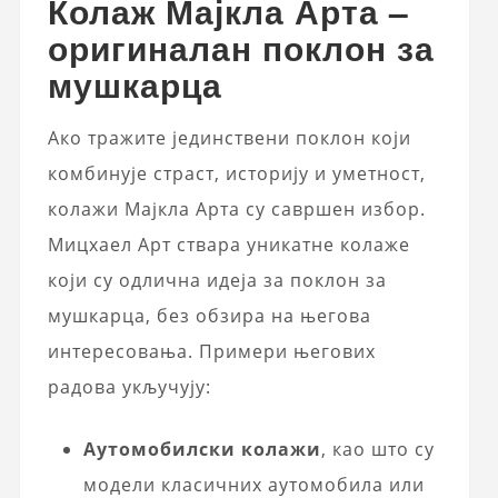
Колаж Мајкла Арта –
оригиналан поклон за
мушкарца
Ако тражите јединствени поклон који
комбинује страст, историју и уметност,
колажи Мајкла Арта су савршен избор.
Мицхаел Арт ствара уникатне колаже
који су одлична идеја за поклон за
мушкарца, без обзира на његова
интересовања. Примери његових
радова укључују:
Аутомобилски колажи
, као што су
модели класичних аутомобила или