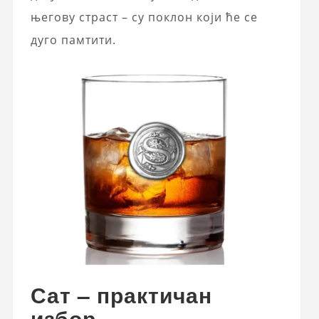
његову страст – су поклон који ће се
дуго памтити.
Сат – практичан
избор