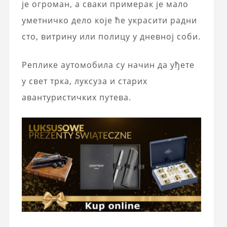
је огроман, а сваки примерак је мало
уметничко дело које ће украсити радни
сто, витрину или полицу у дневној соби.
Реплике аутомобила су начин да уђете
у свет трка, луксуза и старих
авантуристичких путева.