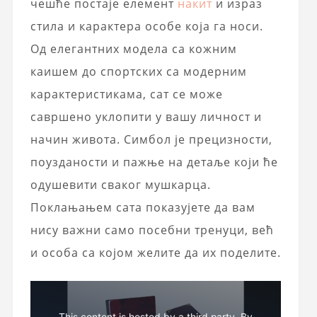
чешће постаје елемент
накит
и израз
стила и карактера особе која га носи.
Од елегантних модела са кожним
каишем до спортских са модерним
карактеристикама, сат се може
савршено уклопити у вашу личност и
начин живота. Симбол је прецизности,
поузданости и пажње на детаље који ће
одушевити сваког мушкарца.
Поклањањем сата показујете да вам
нису важни само посебни тренуци, већ
и особа са којом желите да их поделите.
This content is hosted by a third party. By