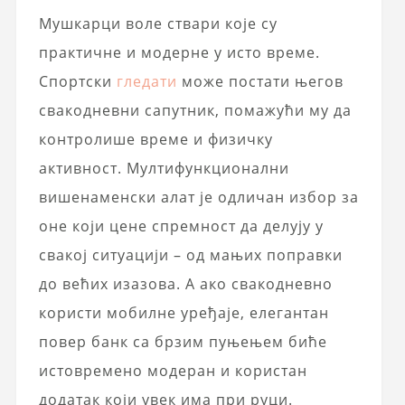
Мушкарци воле ствари које су
практичне и модерне у исто време.
Спортски
гледати
може постати његов
свакодневни сапутник, помажући му да
контролише време и физичку
активност. Мултифункционални
вишенаменски алат је одличан избор за
оне који цене спремност да делују у
свакој ситуацији – од мањих поправки
до већих изазова. А ако свакодневно
користи мобилне уређаје, елегантан
повер банк са брзим пуњењем биће
истовремено модеран и користан
додатак који увек има при руци.