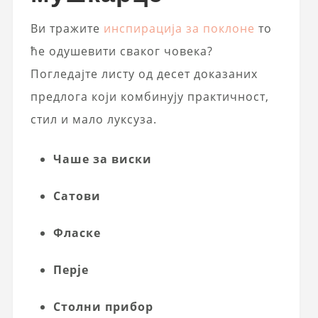
Ви тражите
инспирација за поклоне
то
ће одушевити сваког човека?
Погледајте листу од десет доказаних
предлога који комбинују практичност,
стил и мало луксуза.
Чаше за виски
Сатови
Фласке
Перје
Столни прибор