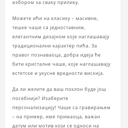
избором за сваку прилику.
Можете ићи на класику – масивне,
тешке чаше са једноставним,
елегантним дизајном које наглашавају
традиционални карактер пића. За
правог познаваоца, добра идеја ће
бити кристалне чаше, које наглашавају
естетске и укусне вредности вискија.
Да ли желите да ваш поклон буде још
посебнији? Изаберите
персонализацију! Чаше са гравирањем
– на пример, име примаоца, важан
датум или мотив који се односи на