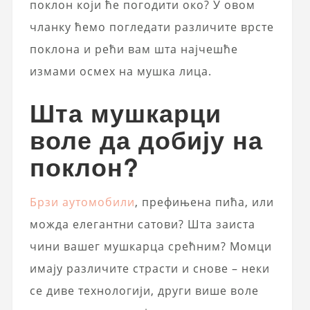
поклон који ће погодити око? У овом
чланку ћемо погледати различите врсте
поклона и рећи вам шта најчешће
измами осмех на мушка лица.
Шта мушкарци
воле да добију на
поклон?
Брзи аутомобили
, префињена пића, или
можда елегантни сатови? Шта заиста
чини вашег мушкарца срећним? Момци
имају различите страсти и снове – неки
се диве технологији, други више воле