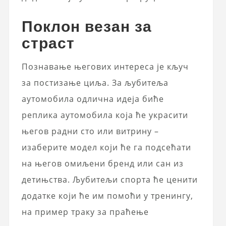
Поклон везан за
страст
Познавање његових интереса је кључ
за постизање циља. За љубитеља
аутомобила одлична идеја биће
реплика аутомобила која ће украсити
његов радни сто или витрину –
изаберите модел који ће га подсећати
на његов омиљени бренд или сан из
детињства. Љубитељи спорта ће ценити
додатке који ће им помоћи у тренингу,
на пример траку за праћење