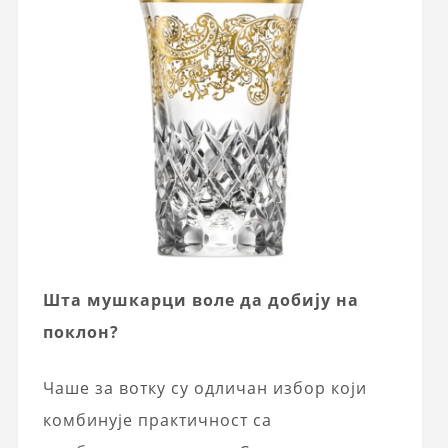
Шта мушкарци воле да добију на
поклон?
Чаше за вотку су одличан избор који
комбинује практичност са