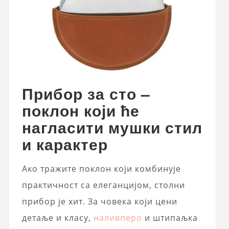
Прибор за сто –
поклон који ће
нагласити мушки стил
и карактер
Ако тражите поклон који комбинује
практичност са елеганцијом, столни
прибор је хит. За човека који цени
детаље и класу,
наливперо
и штипаљка