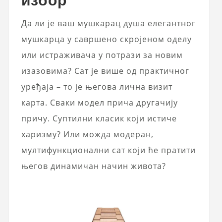
Да ли је ваш мушкарац душа елегантног
мушкарца у савршено скројеном оделу
или истраживача у потрази за новим
изазовима? Сат је више од практичног
уређаја – то је његова лична визит
карта. Сваки модел прича другачију
причу. Суптилни класик који истиче
харизму? Или можда модеран,
мултифункционални сат који ће пратити
његов динамичан начин живота?