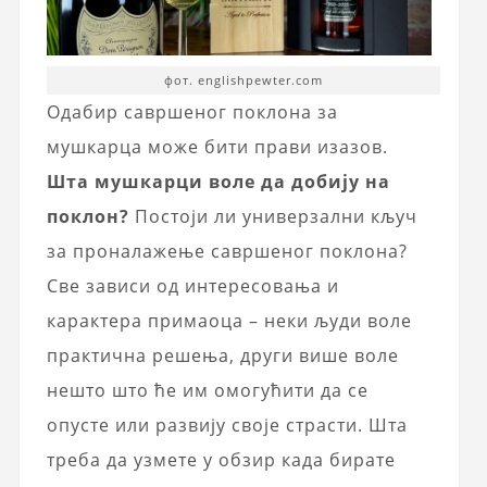
фот. englishpewter.com
Одабир савршеног поклона за
мушкарца може бити прави изазов.
Шта мушкарци воле да добију на
поклон?
Постоји ли универзални кључ
за проналажење савршеног поклона?
Све зависи од интересовања и
карактера примаоца – неки људи воле
практична решења, други више воле
нешто што ће им омогућити да се
опусте или развију своје страсти. Шта
треба да узмете у обзир када бирате