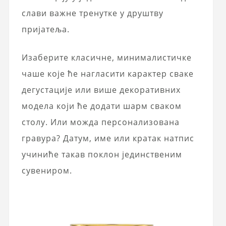
слави важне тренутке у друштву
пријатеља.
Изаберите класичне, минималистичке
чаше које ће нагласити карактер сваке
дегустације или више декоративних
модела који ће додати шарм сваком
столу. Или можда персонализована
гравура? Датум, име или кратак натпис
учиниће такав поклон јединственим
сувениром.