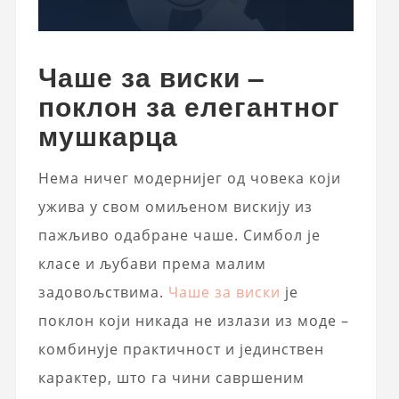
Чаше за виски –
поклон за елегантног
мушкарца
Нема ничег модернијег од човека који
ужива у свом омиљеном вискију из
пажљиво одабране чаше. Симбол је
класе и љубави према малим
задовољствима.
Чаше за виски
је
поклон који никада не излази из моде –
комбинује практичност и јединствен
карактер, што га чини савршеним