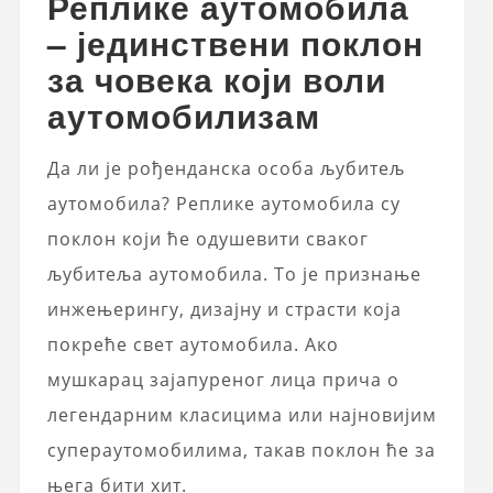
Реплике аутомобила
– јединствени поклон
за човека који воли
аутомобилизам
Да ли је рођенданска особа љубитељ
аутомобила? Реплике аутомобила су
поклон који ће одушевити сваког
љубитеља аутомобила. То је признање
инжењерингу, дизајну и страсти која
покреће свет аутомобила. Ако
мушкарац зајапуреног лица прича о
легендарним класицима или најновијим
супераутомобилима, такав поклон ће за
њега бити хит.