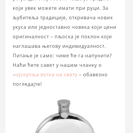
који увек можете имати при руци. За
љубитеља традиције, откривача нових
укуса или једноставно човека који цени
оригиналност – пљоска је поклон који
наглашава његову индивидуалност.
Питање је само: чиме ће га напунити?
Наћи ћете савет у нашем чланку о
најскупља вотка на свету
– обавезно
погледајте!