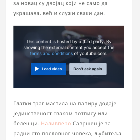
за новац су двојац који не само да
украшава, већ и служи сваки дан.
This content is hosted by a third party. By
showing the external content you accept the
terms and conditions
of youtube.com.
Load video
Don't ask again
Глатки траг мастила на папиру додаје
јединственост сваком потпису или
белешци.
Наливперо
Савршен је за
радни сто пословног човека, љубитеља