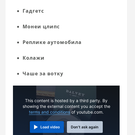
Гадгетс
Монеи цлипс
Реплике аутомобила
Колажи
Чаше за вотку
This content is hosted by a third party. By
showing the external content you accept the
terms and conditions
of youtube.com.
Load video
Don't ask again