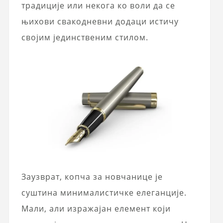
традиције или некога ко воли да се
њихови свакодневни додаци истичу
својим јединственим стилом.
Заузврат, копча за новчанице је
суштина минималистичке елеганције.
Мали, али изражајан елемент који