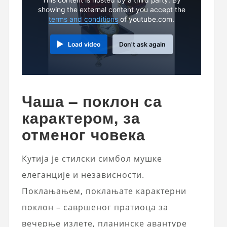
showing the external content you accept the
terms and conditions
of youtube.com.
Load video
Don't ask again
Чаша – поклон са
карактером, за
отменог човека
Кутија је стилски симбол мушке
елеганције и независности.
Поклањањем, поклањате карактерни
поклон – савршеног пратиоца за
вечерње излете, планинске авантуре