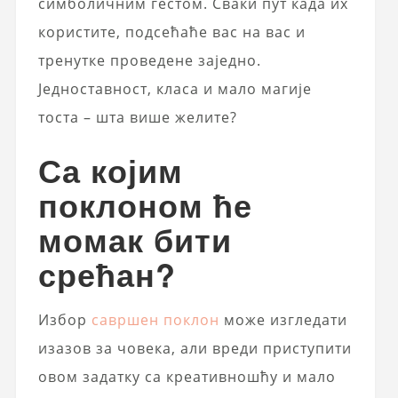
симболичним гестом. Сваки пут када их
користите, подсећаће вас на вас и
тренутке проведене заједно.
Једноставност, класа и мало магије
тоста – шта више желите?
Са којим
поклоном ће
момак бити
срећан?
Избор
савршен поклон
може изгледати
изазов за човека, али вреди приступити
овом задатку са креативношћу и мало