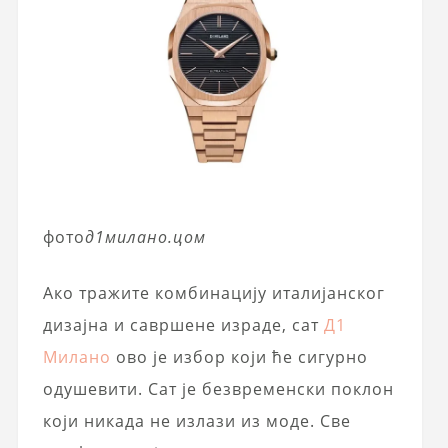
фото
д1милано.цом
Ако тражите комбинацију италијанског
дизајна и савршене израде, сат
Д1
Милано
ово је избор који ће сигурно
одушевити. Сат је безвременски поклон
који никада не излази из моде. Све