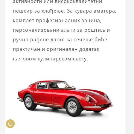
активности или висококвалитетни
пешкир за хлађење. За кувара аматера,
комплет професионалних зачина,
персонализовани алати за роштиљ и
ручно рађене даске за сечење биће
практичан и оригиналан додатак
његовом кулинарском свету.