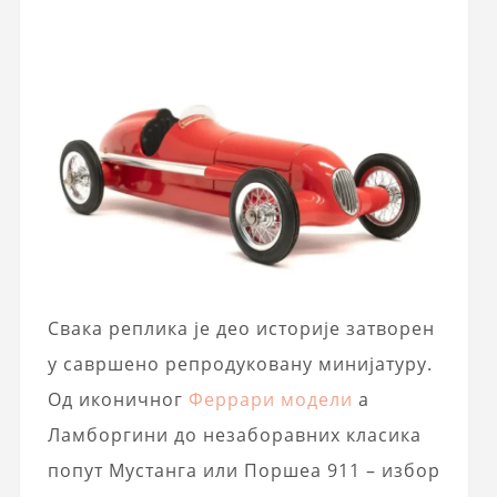
Свака реплика је део историје затворен
у савршено репродуковану минијатуру.
Од иконичног
Феррари модели
а
Ламборгини до незаборавних класика
попут Мустанга или Поршеа 911 – избор