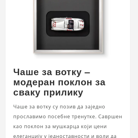
Чаше за вотку –
модеран поклон за
сваку прилику
Чаше за вотку су позив да заједно
прославимо посебне тренутке. Савршен
као поклон за мушкарца који цени
елеганцију у једноставности и воли да