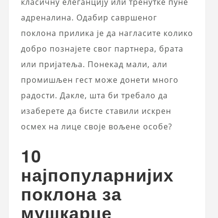
класичну елеганцију или тренутке пуне
адреналина. Одабир савршеног
поклона прилика је да нагласите колико
добро познајете свог партнера, брата
или пријатеља. Понекад мали, али
промишљен гест може донети много
радости. Дакле, шта би требало да
изаберете да бисте ставили искрен
осмех на лице своје вољене особе?
10
најпопуларнијих
поклона за
мушкарце