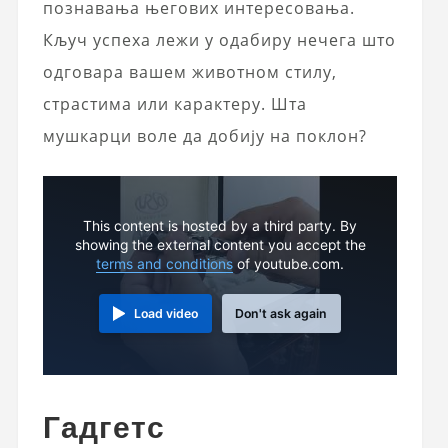
познавања његових интересовања.
Кључ успеха лежи у одабиру нечега што
одговара вашем животном стилу,
страстима или карактеру. Шта
мушкарци воле да добију на поклон?
This content is hosted by a third party. By
showing the external content you accept the
terms and conditions
of youtube.com.
Load video
Don't ask again
Гадгетс