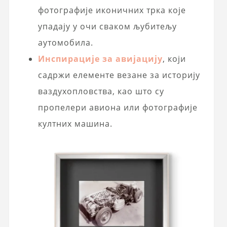
фотографије иконичних трка које
упадају у очи сваком љубитељу
аутомобила.
Инспирације за авијацију
, који
садржи елементе везане за историју
ваздухопловства, као што су
пропелери авиона или фотографије
култних машина.