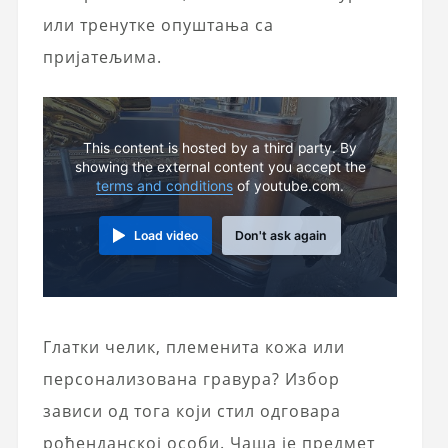
или тренутке опуштања са
пријатељима.
This content is hosted by a third party. By
showing the external content you accept the
terms and conditions
of youtube.com.
Load video
Don't ask again
Глатки челик, племенита кожа или
персонализована гравура? Избор
зависи од тога који стил одговара
рођенданској особи. Чаша је предмет