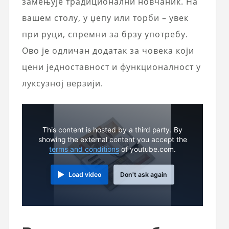
замењује традиционални новчаник. На
вашем столу, у џепу или торби – увек
при руци, спремни за брзу употребу.
Ово је одличан додатак за човека који
цени једноставност и функционалност у
луксузној верзији.
This content is hosted by a third party. By
showing the external content you accept the
terms and conditions
of youtube.com.
Load video
Don't ask again