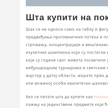
Шта купити на п
Шах се не односи само на таблу и фигу
предвиђања противничких потеза и пл
стрпљењу, концентрацији и вештинама
изузетних шампиона који су постигли 
који су године свог живота посветили
међународним турнирима и светским п
мајстор у датој области, морате прво 
или вољеној особи квалитетан шаховск
Ако се питате шта да купите као
покло
пажњу на јединствене предмете који ћ