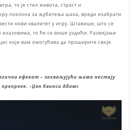
гра, то је стил живота, страст и
бору поклона за љубитеља шаха, вреди изабрати
вести нови квалитет у игру. Штавише, што се
 изазовима, то ће се више уздићи. Развијање
цес који вам омогућава да проширите своје
гични ефекат – захваљујући њима нестају
 препреке.
–
Џон Квинси Адамс