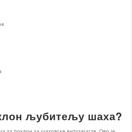
ре
а
оклон љубитељу шаха?
а за поклон за шаховске ентузијасте. Ово је