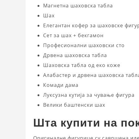
Магнетна шаховска табла
Шах
Елегантан кофер за шаховске фигу
Сет за шах + бекгамон
Професионални шаховски сто
Дрвена шаховска табла
Шаховска табла од еко коже
Алабастер и дрвена шаховска табл
Комади дама
Луксузна кутија за чување фигура
Велики баштенски шах
Шта купити на п
Оригиналне фигурице су савршена идеј