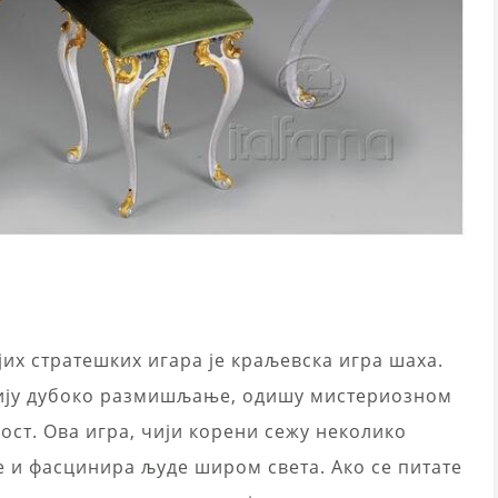
јих стратешких игара је краљевска игра шаха.
вију дубоко размишљање, одишу мистериозном
ст. Ова игра, чији корени сежу неколико
 и фасцинира људе широм света. Ако се питате