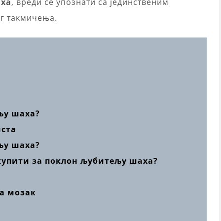
аха
, вреди се упознати са јединственим
г такмичења.
љу шаха?
иста
љу шаха?
купити за поклон љубитељу шаха?
а мозак