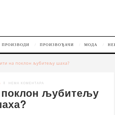
ПРОИЗВОДИ
ПРОИЗВОЂАЧИ
МОДА
НЕ
ити на поклон љубитељу шаха?
G
НЕМА КОМЕНТАРА
а поклон љубитељу
шаха?