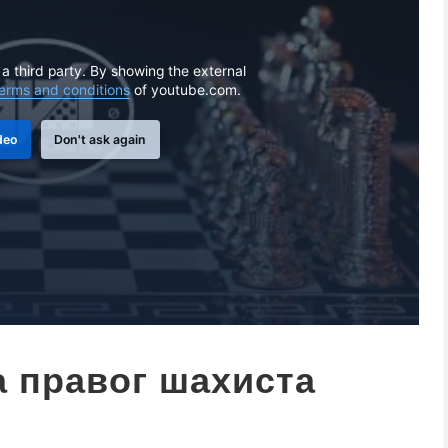
 a third party. By showing the external
erms and conditions
of youtube.com.
deo
Don't ask again
а правог шахиста