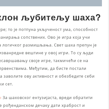
оклон љубитељу шаха?
ре; то је потпуна укљученост ума, способност
анирања сопствених. Ово је игра која учи
 логичког размишљања. Свет шаха препун је
изванредне вештине у овој игри. То су људи
 усавршавању своје игре, такмичећи се на
рвенствима. Међутим, да бисте постали
да заволите ову активност и обезбедите себи
и сет.
н
За шаховског ентузијаста, вреди обратити
е рођенданском дечаку дати храброст и