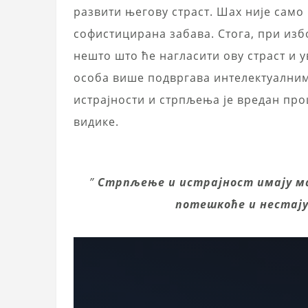
развити његову страст. Шах није само и
софистицирана забава. Стога, при из
нешто што ће нагласити ову страст и у
особа више подвргава интелектуалним
истрајности и стрпљења је вредан про
видике.
”
Стрпљење и истрајност имају ма
потешкоће и нестају