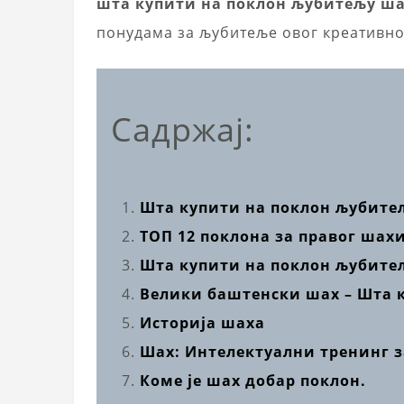
шта купити на поклон љубитељу ш
понудама за љубитеље овог креативно
Садржај:
Шта купити на поклон љубите
ТОП 12 поклона за правог шах
Шта купити на поклон љубите
Велики баштенски шах – Шта 
Историја шаха
Шах: Интелектуални тренинг з
Коме је шах добар поклон.