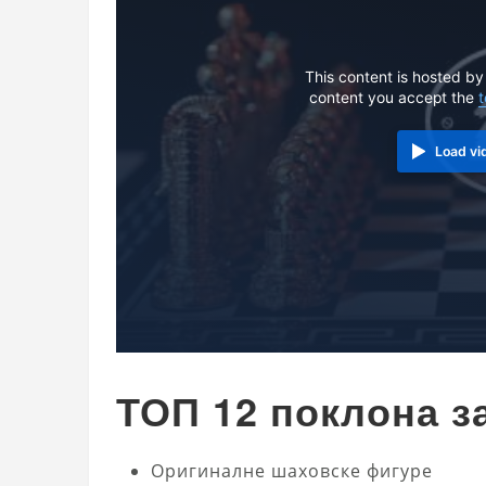
This content is hosted by
content you accept the
t
Load vi
ТОП 12 поклона з
Оригиналне шаховске фигуре