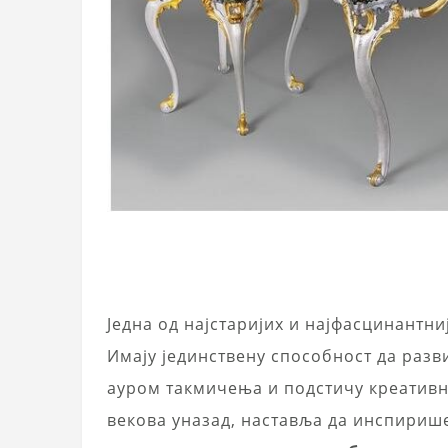
Једна од најстаријих и најфасцинантни
Имају јединствену способност да раз
ауром такмичења и подстичу креативно
векова уназад, наставља да инспирише