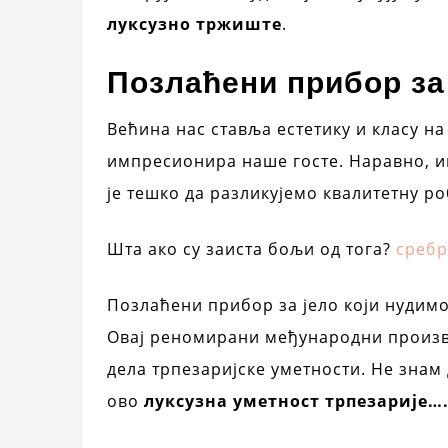
луксузно тржиште
.
Позлаћени прибор за 
Већина нас ставља естетику и класу на
импресионира наше госте. Наравно, и
је тешко да разликујемо квалитетну р
Шта ако су заиста бољи од тога?
сребр
Позлаћени прибор за јело који нудимо 
Овај реномирани међународни произво
дела трпезаријске уметности. Не знам 
ово
луксузна уметност трпезарије…