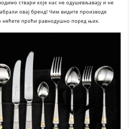
водимо ствари које нас не одушевљавају и не
забрали овај бренд! Чим видите производе
о нећете проћи равнодушно поред њих.