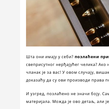
Шта они имају у себи?
позлаћени при
свеприсутног нерђајућег челика? Ако н
чланак је за вас! У овом случају, виш
доказаћу да су ови производи права п
И узгред, позлаћено не значи боју. С
материјала. Можда је ово детаљ, али 