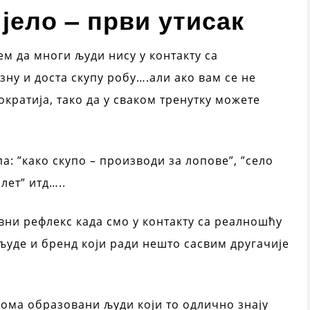
јело – први утисак
м да многи људи нису у контакту са
зну и доста скупу робу….али ако вам се не
ократија, тако да у сваком тренутку можете
: ”како скупо – производи за лопове”, ”село
алет” итд…..
вни рефлекс када смо у контакту са реалношћу
 људе и бренд који ради нешто сасвим другачије
 веома образовани људи који то одлично знају