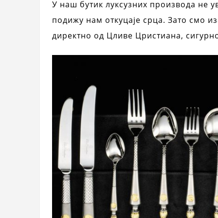
У наш бутик луксузних производа не у
подижу нам откуцаје срца. Зато смо и
директно од Цливе Цристиана, сигурн