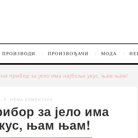
ПРОИЗВОДИ
ПРОИЗВОЂАЧИ
МОДА
НЕ
ни прибор за јело има најбољи укус, њам њам!
G
НЕМА КОМЕНТАРА
ибор за јело има
кус, њам њам!