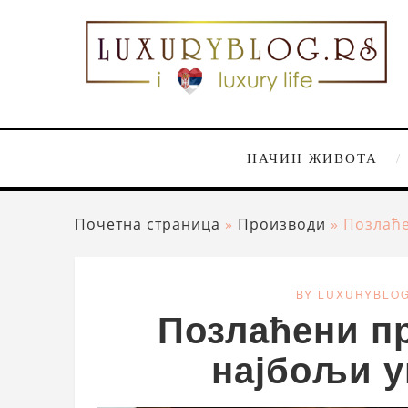
НАЧИН ЖИВОТА
Почетна страница
»
Производи
»
Позлаће
BY LUXURYBLO
Позлаћени пр
најбољи у