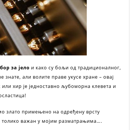
бор за јело
и како су бољи од традиционалног,
е знате, али волите праве укусе хране – овај
ак или хир је једноставно љубоморна клевета и
осластица!
амо злато примењено на одређену врсту
је толико важан у мојим разматрањима….