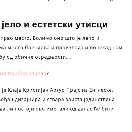
јело и естетски утисци
 прво место. Волимо оно што је лепо и
ма много брендова и производа и понекад нам
обу од обичне осредњости….
ни прибор за јело
?
је Клајв Кристијан Артур Прајс из Енглеске.
ђач дизајнира и ствара заиста јединствена
да ли постоји ово име, али од данас ће бити
.