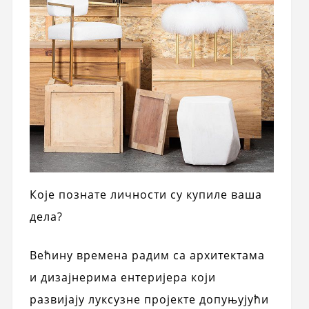
Које познате личности су купиле ваша
дела?
Већину времена радим са архитектама
и дизајнерима ентеријера који
развијају луксузне пројекте допуњујући