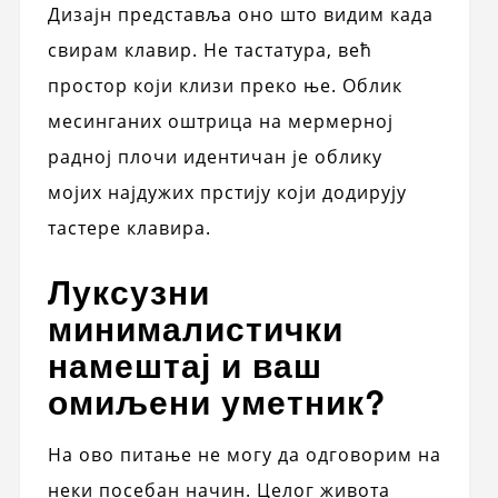
Дизајн представља оно што видим када
свирам клавир. Не тастатура, већ
простор који клизи преко ње. Облик
месинганих оштрица на мермерној
радној плочи идентичан је облику
мојих најдужих прстију који додирују
тастере клавира.
Луксузни
минималистички
намештај и ваш
омиљени уметник?
На ово питање не могу да одговорим на
неки посебан начин. Целог живота