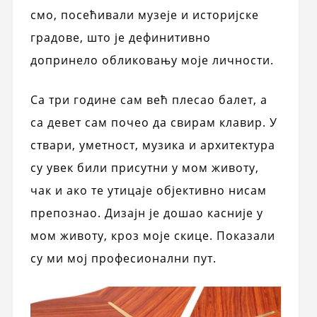
смо, посећивали музеје и историјске
градове, што је дефинитивно
допринело обликовању моје личности.
Са три године сам већ плесао балет, а
са девет сам почео да свирам клавир. У
ствари, уметност, музика и архитектура
су увек били присутни у мом животу,
чак и ако те утицаје објективно нисам
препознао. Дизајн је дошао касније у
мом животу, кроз моје скице. Показали
су ми мој професионални пут.