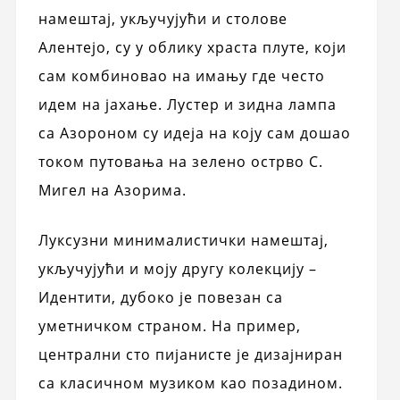
намештај, укључујући и столове
Алентејо, су у облику храста плуте, који
сам комбиновао на имању где често
идем на јахање. Лустер и зидна лампа
са Азороном су идеја на коју сам дошао
током путовања на зелено острво С.
Мигел на Азорима.
Луксузни минималистички намештај,
укључујући и моју другу колекцију –
Идентити, дубоко је повезан са
уметничком страном. На пример,
централни сто пијанисте је дизајниран
са класичном музиком као позадином.