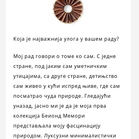
Која је најважнија улога у вашем раду?
Мој рад говори о томе ко сам. С једне
стране, под јаким сам уметничким
утицајима, са друге стране, детињство
сам живео у кући испред њиве, где сам
посматрао чуда природе. Гледајући
уназад, јасно ми је да је моја прва
колекција Беионд Мемори
представљала моју фасцинацију
природом. Луксузни минималистички