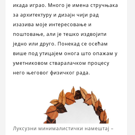
икада играо. Много је имена стручњака
за архитектуру и дизајн чији рад
изазива моје интересовање и
поштовање, али је тешко издвојити
једно или друго. Понекад се осећам
више под утицајем онога што опажам у
уметниковом стваралачком процесу
него његовог физичког рада.
Луксузни минималистички намештај –