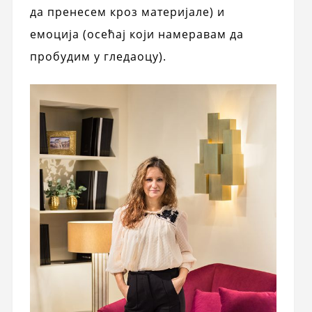
да пренесем кроз материјале) и
емоција (осећај који намеравам да
пробудим у гледаоцу).