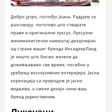
Добро јутро, госпођо Јоана. Радујем се
разговору, поготово што стварате
прави и оригинални луксуз. Луксузни
минималистички намештај дизајниран
од стране вашег бренда ИнсидхерЛанд
је нешто што бисмо желели да
доживљавамо све време, посебно у
уређењу ексклузивних ентеријера. Јасна
корелација са природом је јасно
видљива, а смели дизајн чини ваш
бренд јединственим.
Луксузни