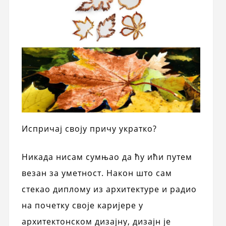
Испричај своју причу укратко?
Никада нисам сумњао да ћу ићи путем
везан за уметност. Након што сам
стекао диплому из архитектуре и радио
на почетку своје каријере у
архитектонском дизајну, дизајн је