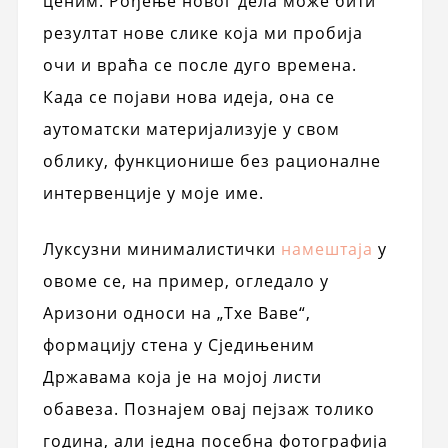
ценим. Рођење новог дела може бити
резултат нове слике која ми пробија
очи и враћа се после дуго времена.
Када се појави нова идеја, она се
аутоматски материјализује у свом
облику, функционише без рационалне
интервенције у моје име.
Луксузни минималистички
намештаја
у
овоме се, на пример, огледало у
Аризони односи на „Тхе Ваве“,
формацију стена у Сједињеним
Државама која је на мојој листи
обавеза. Познајем овај пејзаж толико
година, али једна посебна фотографија