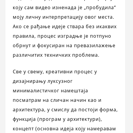
коју сам видео изненада је „пробудила“
моју личну интерпретацију овог места.
Ако се рађање идеје ствара без икаквих
правила, процес изградње је потпуно
обрнут и фокусиран на превазилажење
различитих техничких проблема.
Све у свему, креативни процес у
дизајнирању луксузног
минималистичког намештаја
посматрам на сличан начин као и
архитектура, у смислу да постоји форма,
функција (програм у архитектури),
концепт (основна идеја коју намеравам