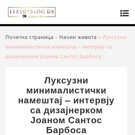
Почетна страница
»
Начин живота
»
Луксузни
минималистички намештај – интервју са
дизајнерком Јоаном Сантос Барбоса
Луксузни
минималистички
намештај – интервју
са дизајнерком
Јоаном Сантос
Барбоса