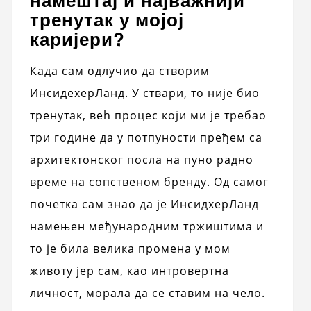
тренутак у мојој
каријери?
Када сам одлучио да створим
ИнсидехерЛанд. У ствари, то није био
тренутак, већ процес који ми је требао
три године да у потпуности пређем са
архитектонског посла на пуно радно
време на сопственом бренду. Од самог
почетка сам знао да је ИнсидхерЛанд
намењен међународним тржиштима и
то је била велика промена у мом
животу јер сам, као интровертна
личност, морала да се ставим на чело.