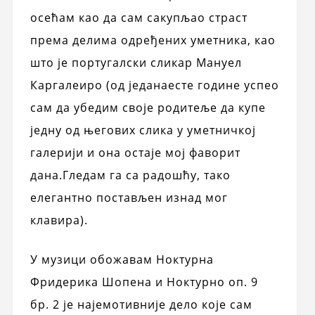
осећам као да сам сакупљао страст
према делима одређених уметника, као
што је португалски сликар Мануел
Каргалеиро (од једанаесте године успео
сам да убедим своје родитеље да купе
једну од његових слика у уметничкој
галерији и она остаје мој фаворит
дана.Гледам га са радошћу, тако
елегантно постављен изнад мог
клавира).
У музици обожавам Ноктурна
Фридерика Шопена и Ноктурно оп. 9
бр. 2 је најемотивније дело које сам