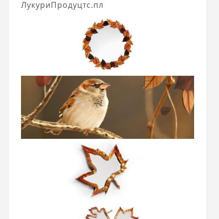
ЛукуриПродуцтс.пл