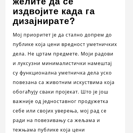
желите да се
издвојите када га
дизајнирате?
Мој приоритет је да стално допрем до
публике која цени вредност уметничких
дела. Не цртам предмете. Моји радови
и луксузни минималистички намештај
су функционална уметничка дела уско
повезана са животним искуствима која
обогаћују сваки пројекат. Што је још
важније од једноставног продужетка
себе или својих уверења, мој рад се
ради на повезивању са жељама и
тежњама публике која цени