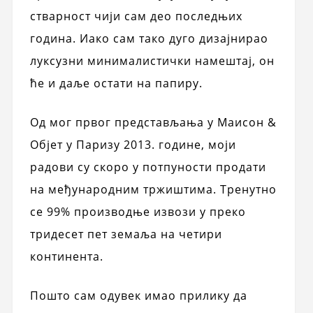
стварност чији сам део последњих
година. Иако сам тако дуго дизајнирао
луксузни минималистички намештај, он
ће и даље остати на папиру.
Од мог првог представљања у Маисон &
Објет у Паризу 2013. године, моји
радови су скоро у потпуности продати
на међународним тржиштима. Тренутно
се 99% производње извози у преко
тридесет пет земаља на четири
континента.
Пошто сам одувек имао прилику да