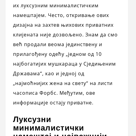
их луксузним минималистичким
намештајем. Често, откривање ових
дизајна на захтев њихових приватних
клијената није дозвољено. Знам да смо
већ продали веома јединствену и
прилагођену одећу „једном од 10
најбогатијих мушкараца у Сједињеним
Државама“, као и једној од
„најмоћнијих жена на свету“ на листи
часописа Форбс. Међутим, ове
информације остају приватне.
Луксузни
минималистички
намештај и најважнији