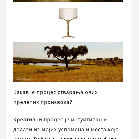
Какав је процес стварања ових
прелепих производа?
Креативни процес је интуитиван и
долази из мојих успомена и места која