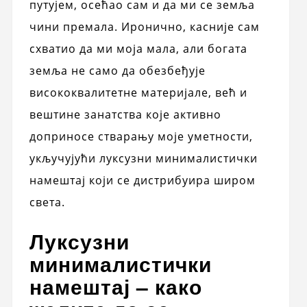
путујем, осећао сам и да ми се земља
чини премала. Иронично, касније сам
схватио да ми моја мала, али богата
земља не само да обезбеђује
висококвалитетне материјале, већ и
вештине занатства које активно
доприносе стварању моје уметности,
укључујући луксузни минималистички
намештај који се дистрибуира широм
света.
Луксузни
минималистички
намештај – како