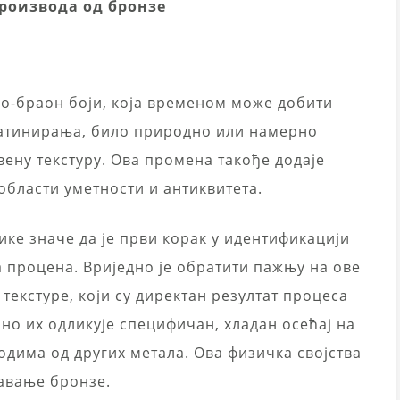
роизвода од бронзе
но-браон боји, која временом може добити
 патинирања, било природно или намерно
вену текстуру. Ова промена такође додаје
области уметности и антиквитета.
ике значе да је први корак у идентификацији
 процена. Вриједно је обратити пажњу на ове
 текстуре, који су директан резултат процеса
о их одликује специфичан, хладан осећај на
одима од других метала. Ова физичка својства
авање бронзе.