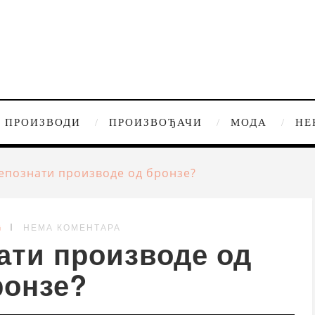
ПРОИЗВОДИ
ПРОИЗВОЂАЧИ
МОДА
НЕ
епознати производе од бронзе?
G
НЕМА КОМЕНТАРА
ати производе од
ронзе?