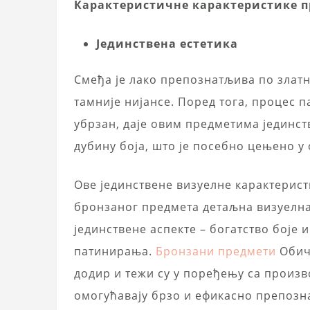
Карактеристичне карактеристике п
Јединствена естетика
Смеђа је лако препознатљива по злат
тамније нијансе. Поред тога, процес
убрзан, даје овим предметима јединст
дубину боја, што је посебно цењено у 
Ове јединствене визуелне карактерист
бронзаног предмета детаљна визуелна
јединствене аспекте – богатство боје и
патинирања.
Бронзани предмети
Обичн
додир и тежи су у поређењу са произв
омогућавају брзо и ефикасно препозн