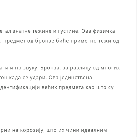
 метал знатне тежине и густине. Ова физичка
и; предмет од бронзе биће приметно тежи од
ти и по звуку. Бронза, за разлику од многих
тон када се удари. Ова јединствена
идентификацији већих предмета као што су
орни на корозију, што их чини идеалним