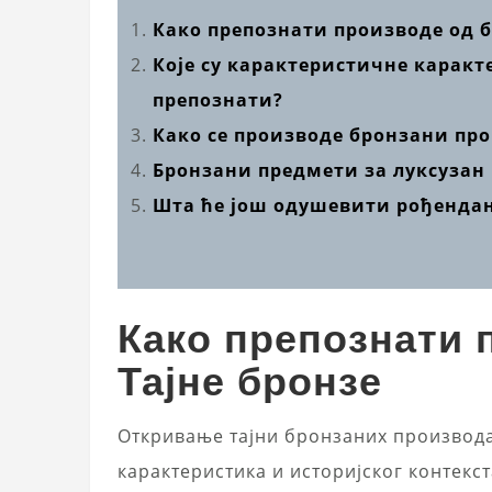
Како препознати производе од б
Које су карактеристичне каракт
препознати?
Како се производе бронзани пр
Бронзани предмети за луксузан
Шта ће још одушевити рођенданс
Како препознати 
Тајне бронзе
Откривање тајни бронзаних производа
карактеристика и историјског контекст