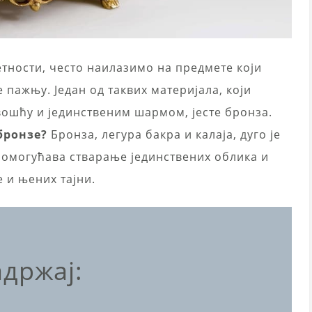
етности, често наилазимо на предмете који
 пажњу. Један од таквих материјала, који
ошћу и јединственим шармом, јесте бронза.
бронзе?
Бронза, легура бакра и калаја, дуго је
 омогућава стварање јединствених облика и
 и њених тајни.
држај: