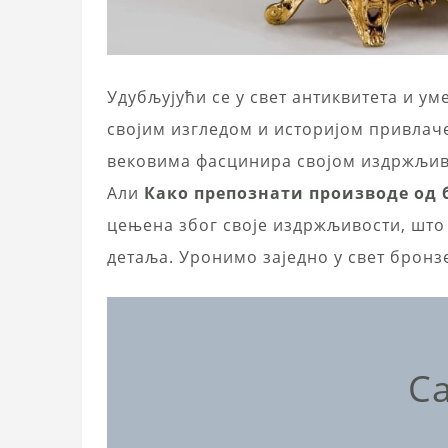
Удубљујући се у свет антиквитета и ум
својим изгледом и историјом привлаче
вековима фасцинира својом издржљив
Али
Како препознати производе од 
цењена због своје издржљивости, што
детаља. Уронимо заједно у свет бронзе
Са