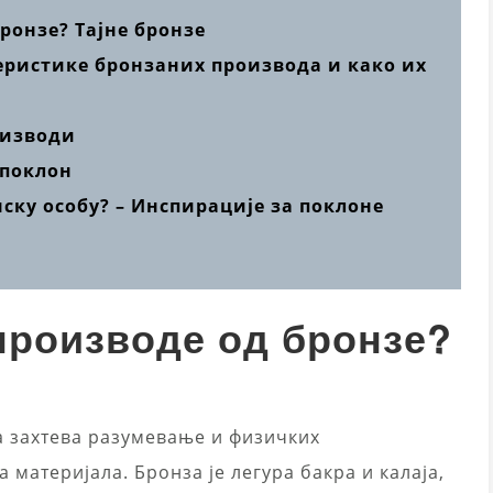
ронзе? Тајне бронзе
еристике бронзаних производа и како их
оизводи
 поклон
ку особу? – Инспирације за поклоне
производе од бронзе?
 захтева разумевање и физичких
а материјала. Бронза је легура бакра и калаја,