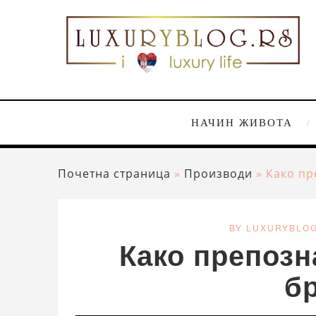
НАЧИН ЖИВОТА
Почетна страница
»
Производи
»
Како пр
BY LUXURYBLO
Како препозн
б