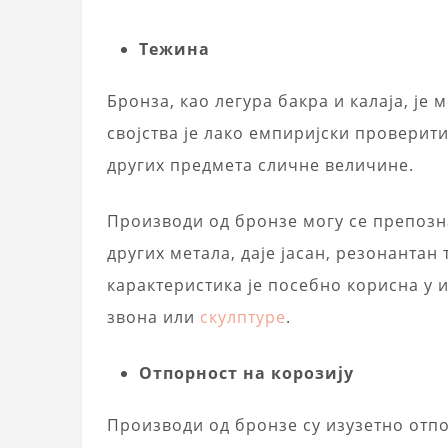
Тежина
Бронза, као легура бакра и калаја, је
својства је лако емпиријски проверит
других предмета сличне величине.
Производи од бронзе могу се препозна
других метала, даје јасан, резонантан 
карактеристика је посебно корисна у 
звона или
скулптуре
.
Отпорност на корозију
Производи од бронзе су изузетно отп