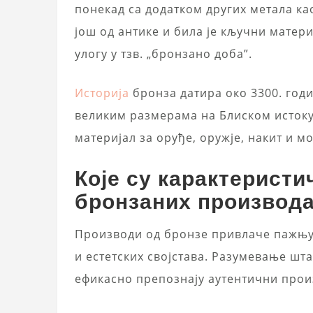
понекад са додатком других метала као
још од антике и била је кључни матер
улогу у тзв. „бронзано доба”.
Историја
бронза датира око 3300. годин
великим размерама на Блиском истоку
материјал за оруђе, оружје, накит и м
Које су карактеристи
бронзаних производа
Производи од бронзе привлаче пажњу
и естетских својстава. Разумевање шт
ефикасно препознају аутентични прои