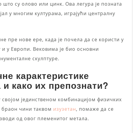
 што су олово или цинк. Ова легура је позната
ијал у многим културама, играјући централну
е пре нове ере, када је почела да се користи у
 и у Европи. Вековима је био основни
онументалне скулптуре.
чне карактеристике
 и како их препознати?
 својом јединственом комбинацијом физичких
а браон чини таквом
изузетан
, помаже да се
зводи од овог племенитог метала.